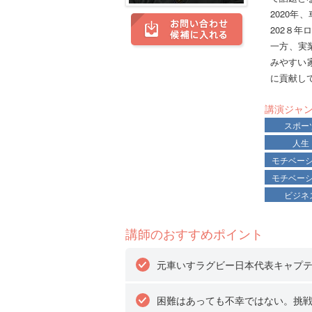
2020
202８
一方、実業
みやすい
に貢献し
講演ジャ
スポー
人生
モチベー
モチベー
ビジネ
講師のおすすめポイント
元車いすラグビー日本代表キャプ
困難はあっても不幸ではない。挑