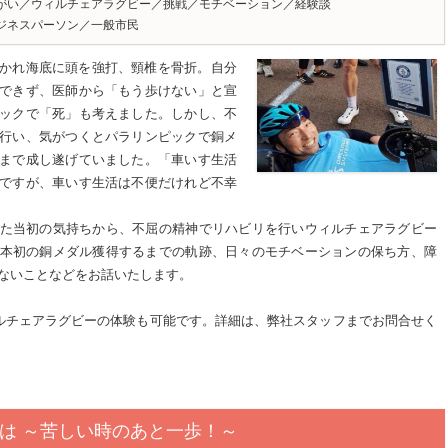
がい／ウィルチェアラグビー／挑戦／モチベーション／経験談
ジネスパーソン／一般市民
かれ海底に頭を強打、頸椎を骨折。自分
できず、医師から「もう歩けない」と宣
ックで「死」も考えました。しかし、不
行い、気がつくとパラリンピックで銅メ
まで成し遂げていました。「車いす生活
ですが、車いす生活は不便だけれど不幸
た当初の気持ちから、不屈の精神でリハビリを行いウィルチェアラグビー
本初の銅メダル獲得するまでの軌跡、日々のモチベーションの保ち方、障
ないことなどをお話いたします。
ルチェアラグビーの体験も可能です。詳細は、弊社スタッフまでお問合せく
は ～苦しい時のあと一歩！～