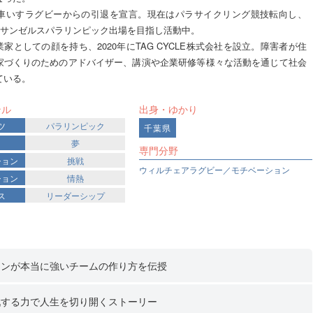
年、車いすラグビーからの引退を宣言。現在はパラサイクリング競技転向し、
年ロサンゼルスパラリンピック出場を目指し活動中。
家としての顔を持ち、2020年にTAG CYCLE株式会社を設立。障害者が住
家づくりのためのアドバイザー、講演や企業研修等様々な活動を通じて社会
ている。
ンル
出身・ゆかり
ツ
パラリンピック
千葉県
夢
専門分野
ション
挑戦
ウィルチェアラグビー／モチベーション
ション
情熱
ス
リーダーシップ
テンが本当に強いチームの作り方を伝授
戦する力で人生を切り開くストーリー