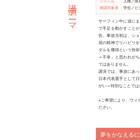
主な講演テーマ
ジャンル
：
人権／障
聴講対象者
：
学生／ビ
サーフィン中に波にま
で手足を動かすことが
告。事故当初は、ショ
屈の精神でリハビリを
ダルを獲得という快挙
＝不幸」と思われがち
ではありません。
講演では、事故にあっ
日本代表選手として日
がい＝特別なことでは
※ご希望により、ウィ
ださい。
夢をかなえるに