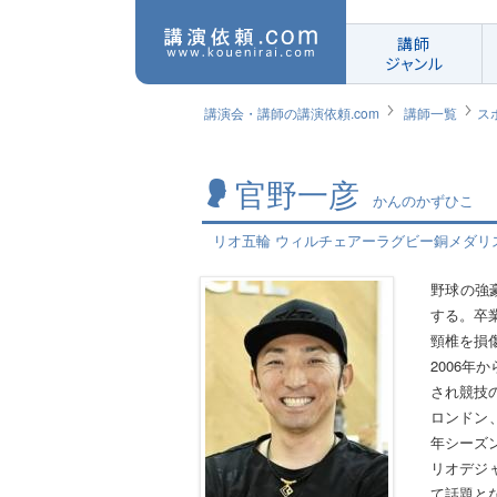
講師
ジャンル
講演会・講師の講演依頼.com
講師一覧
ス
官野一彦
かんのかずひこ
リオ五輪 ウィルチェアーラグビー銅メダリ
野球の強
する。卒
頸椎を損
2006
され競技
ロンドン、
年シーズ
リオデジ
て話題と