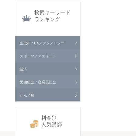
検索キーワード
ランキング
生成AI／DX／テクノロジー
スポーツ／アスリート
経済
労働組合／従業員組合
がん／癌
料金別
人気講師