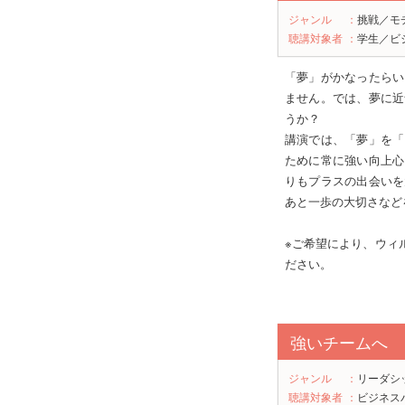
ジャンル
：
挑戦／モ
聴講対象者
：
学生／ビ
「夢」がかなったらい
ません。では、夢に近
うか？
講演では、「夢」を「
ために常に強い向上心
りもプラスの出会いを
あと一歩の大切さなど
※ご希望により、ウィ
ださい。
強いチームへ 
ジャンル
：
リーダシ
聴講対象者
：
ビジネス