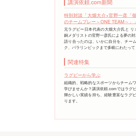
講演依頼.com新聞
特別対談「大畑大介×官野一彦「
のチームプレー～ONE TEAM～」
元ラグビー日本代表の大畑大介氏と リ
銅メダリストの官野一彦氏による夢の対
語り合ったのは、いかに自分を、チーム
ク、パラリンピックまで多岐にわたって
関連特集
ラグビーから学ぶ
組織的、戦略的なスポーツからチーム
学びませんか？講演依頼.comではラグ
輝かしい実績を持ち、経験豊富なラグ
ります。