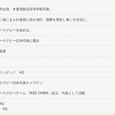
市出身。木更津総合高等学校卒業。
に波にまかれ海底に頭を強打。頸椎を骨折し車いす生活に。
ーラグビーを始める。
ーラグビー日本代表に選出
落選
リンピック 4位
ラグビー日本代表キャプテン
ラグビーチーム「RIZE CHIBA」設立。代表として活動
4位
 3位