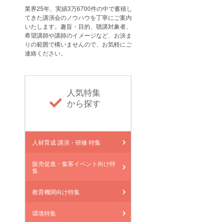
業界25年、実績3万6700件の中で蓄積し
てきた講演会のノウハウを丁寧にご案内
いたします。趣旨・目的、聴講対象者、
希望講師や講師のイメージなど、お決ま
りの範囲で構いませんので、お気軽にご
連絡ください。
人気特集
から探す
人材育成 講演・研修 特集
販売促進・集客イベント向け特
集
教育機関向け特集
環境特集