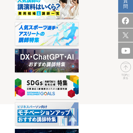
質
問
TOPに
戻る