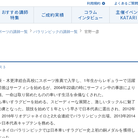
利用規約
よくあるご質問
おすすめ講師
コラム
主催イベン
ご成約実績
特集
インタビュー
KATARI
ポーツの講師一覧
パラリンピックの講師一覧
官野一彦
スト
豪・木更津総合高校にスポーツ推薦で入学し、1年生からレギュラーで活躍
業後はサーフィンを始めるが、2004年22歳の時にサーフィン中の事故により
傷。一命は取り留めたものの車いす生活を余儀なくされた。
年から車いすラグビーを始める。スピーディーな展開と、激しいタックルに魅了
の虜となった。競技を始めて１年という早さで日本代表に選出され、2012年
2016年リオデジャネイロと2大会連続でパラリンピック出場。2013年2014
ン日本代表キャプテンを務める。
ャネイロパラリンピックでは日本車いすラグビー史上初の銅メダルを獲得し
なった。