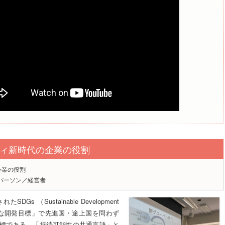
ィ新時代の企業の役割
企業の役割
パーソン／経営者
DGs （Sustainable Development
可能な開発目標」で先進国・途上国を問わず
標である。「持続可能性の共通言語」と