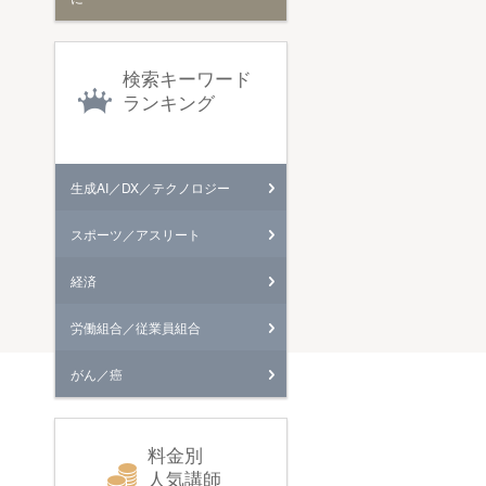
検索キーワード
ランキング
生成AI／DX／テクノロジー
スポーツ／アスリート
経済
労働組合／従業員組合
がん／癌
料金別
人気講師