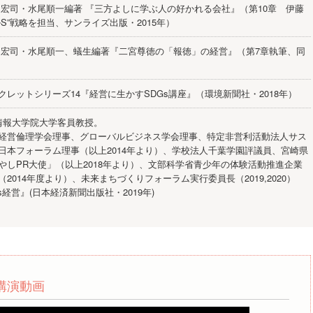
中宏司・水尾順一編著 『三方よしに学ぶ人の好かれる会社』（第10章 伊藤
S”戦略を担当、サンライズ出版・2015年）
中宏司・水尾順一、蟻生編著『二宮尊徳の「報徳」の経営』（第7章執筆、同
）
クレットシリーズ14『経営に生かすSDGs講座』（環境新聞社・2018年）
情報大学院大学客員教授。
経営倫理学会理事、グローバルビジネス学会理事、特定非営利活動法人サス
日本フォーラム理事（以上2014年より）、学校法人千葉学園評議員、宮崎県
やしPR大使」（以上2018年より）、文部科学省青少年の体験活動推進企業
2014年度より）、未来まちづくりフォーラム実行委員長（2019,2020）
Gs経営』(日本経済新聞出版社・2019年)
講演動画