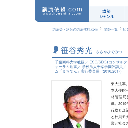
講師
ジャンル
講演会・講師の講演依頼.com
講師一覧
ビ
笹谷秀光
ささやひでみつ
千葉商科大学教授／ ESG/SDGsコンサ
ォーラム理事／ 学校法人千葉学園評議員／ 
ム「まちてん」実行委員長（2016,2017)
東大法卒
本大使館
林管理局
職。201
行政と企
と社員モ
業と社会