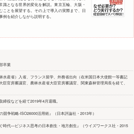
の常識となる世界的変化を解説。東京五輪、大阪・
進むことを展望する。その上で導入の実際まで、日
事例を紹介しながら説明する。
部卒業
林水産省）入省、フランス留学、外務省出向（在米国日本大使館一等書記
大臣官房審議官、農林水産省大臣官房審議官、関東森林管理局長を経て、
。
取締役などを経て2019年4月退職。
の競争戦略-ISO26000活用術』（日本評論社・2013年）
ぐ時代―ビジネス思考の日本創生・地方創生』（ウイズワークス社・2015