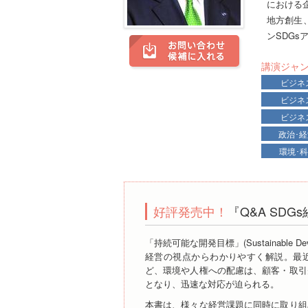
における企
地方創生
ンSDGs
講演ジャ
ビジネ
ビジネ
ビジネ
政治･
環境･
好評発売中！
『Q&A SD
「持続可能な開発目標」(Sustainable De
経営の視点からわかりやすく解説。最
ど、環境や人権への配慮は、顧客・取引
となり、迅速な対応が迫られる。
本書は、様々な経営課題に同時に取り組