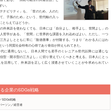
すい。
テナビリティ」も、「世のため、人のた
て、子孫のため」という、世代軸の入っ
にとらえてはどうか。
の外来語を使わなくても、日本には「自分よし、相手よし、世間よし」の
人哲学がある。「世間」に世界的な課題を入れ込めばよい。ただし、一つ
三方よしとともに常に「陰徳善事」が付随する。つまり「わかる人にはわ
という同質社会特有の心得であり発信が抑えられてきた。
時代に通用しないし、日本人間でも若手のミレニアル世代以降には通じな
信型・開示型の三方よし」に切り替えていくべきと考える。日本人にとっ
現を活用して、外来語を正しく広く浸透させていくことが今求められてい
る企業のSDGs戦略
／SDGs戦略
パーソン／経営者