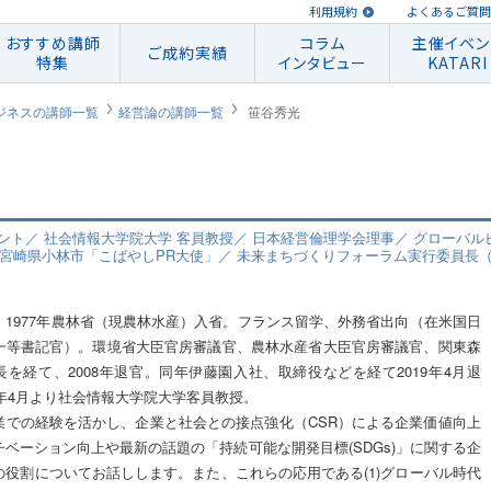
利用規約
よくあるご質問
おすすめ講師
コラム
主催イベン
ご成約実績
特集
インタビュー
KATARI
ジネスの講師一覧
経営論の講師一覧
笹谷秀光
ルタント／ 社会情報大学院大学 客員教授／ 日本経営倫理学会理事／ グローバ
宮崎県小林市「こばやしPR大使」／ 未来まちづくりフォーラム実行委員長（20
。1977年農林省（現農林水産）入省。フランス留学、外務省出向（在米国日
一等書記官）。環境省大臣官房審議官、農林水産省大臣官房審議官、関東森
長を経て、2008年退官。同年伊藤園入社、取締役などを経て2019年4月退
9年4月より社会情報大学院大学客員教授。
業での経験を活かし、企業と社会との接点強化（CSR）による企業価値向上
チベーション向上や最新の話題の「持続可能な開発目標(SDGs)」に関する企
の役割についてお話しします。また、これらの応用である(1)グローバル時代