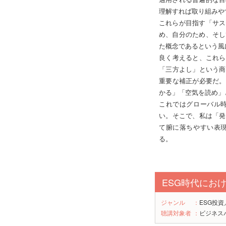
理解すれば取り組みや
これらが目指す「サス
め、自分のため、そし
た概念であるという風
良く考えると、これら
「三方よし」という商
重要な補正が必要だ。
かる」「空気を読め」
これではグローバル
い。そこで、私は「発
て腑に落ちやすい表
る。
ESG時代におけ
ジャンル
：
ESG投資
聴講対象者
：
ビジネス