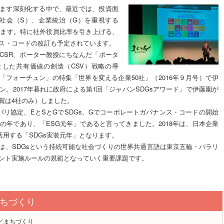
ます深刻化する中で、最近では、投資面
社会（S）、企業統治（G）を重視する
います。特に社外役員比率を引き上げる、
ス・コードの改訂も予定されています。
CSR、ポーター教授にちなんだ「ポータ
した共有価値の創造（CSV）戦略の導
「フォーチュン」の特集「世界を変える企業50社」（2016年９月号）で伊
ン。2017年暮れに政府による第1回「ジャパンSDGsアワード」で伊藤園が
賞は4社のみ）しました。
パリ協定、EとSとGでSDGs、Gでコーポレートガバナンス・コードの開始
目の年であり、「ESG元年」であると言ってきました。2018年は、日本企業
活用する「SDGs実装元年」となります。
は、SDGsという持続可能な社会づくりの世界共通言語は東京五輪・パラリ
ント実施ルールの規範となっていく重要課題です。
ちづくり
／まちづくり