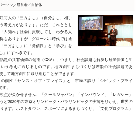
パーソン／経営者／自治体
江商人の「三方よし」（自分よし、相手
う考え方があります。ただ、これととも
「人知れず社会に貢献しても、わかる人
得もありますが、グローバル時代では通
「三方よし」に「発信性」と「学び」を
し」にすべきです。
話題の共有価値の創造（CSV）、つまり、社会課題も解決し経済価値も生
という考えに通じるものです。地方創生まちづくりは喫緊の社会課題であ
使して地方創生に取り組むことができます。
ちの個性「センス・オブ・プレイス」と、市民の誇り「シビック・プライ
です。
視点が欠かせません。「クールジャパン」「インバウンド」「レガシー」
うど2020年の東京オリンピック・パラリンピックの実施をひかえ、世界の
ります。ホストタウン、スポーツによるまちづくり、「文化プログラム」
。