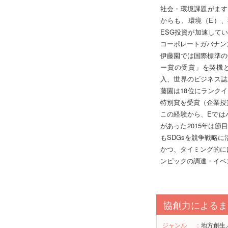
社会・環境課題がます
からも、環境（E）、
ESG投資が加速して
コーポレートガバナン
伊藤園では国際標準の
ー賞の受賞」を契機と
入、世界のビジネス誌
藤園は18位にランクイ
特別賞を受賞（企業授
この経験から、Eでは
があった2015年は節
もSDGsを競争戦略に
かつ、タイミング的に
ンピックの調達・イベ
協創力によるま
ジャンル
：
地方創生