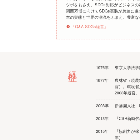
ツボをおさえ、SDGs対応がビジネス
関西万博に向けてSDGs実装が急速に
本の実態と世界の潮流をふまえ、豊富な
『Q&A SDGs経営』
経歴
1976年
東京大学法学
1977年
農林省（現農
官）。環境省
2008年退官
2008年
伊藤園入社、
2013年
『CSR新時代
2015年
『協創力が稼
年）