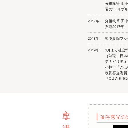
分担執筆 田
園の“トリプル
2017年
分担執筆 田
友館2017年
2018年
環境新聞ブッ
2019年
4月より社会
［兼職］日本
テナビリティ
小林市「こば
表彰審査委員（
『Q＆A SD
主な講演テーマ
笹谷秀光の