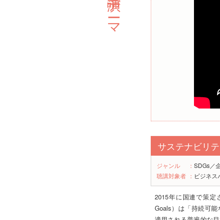
サステナビリテ
ジャンル
：
SDGs／
聴講対象者
：
ビジネス
2015年に国連で策定されたS
Goals）は「持続
適用される普遍的な目