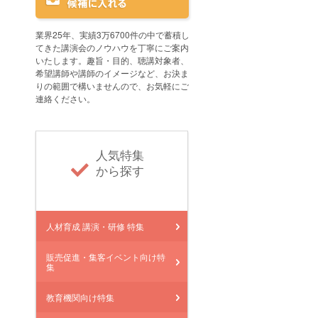
業界25年、実績3万6700件の中で蓄積し
てきた講演会のノウハウを丁寧にご案内
いたします。趣旨・目的、聴講対象者、
希望講師や講師のイメージなど、お決ま
りの範囲で構いませんので、お気軽にご
連絡ください。
人気特集
から探す
人材育成 講演・研修 特集
販売促進・集客イベント向け特
集
教育機関向け特集