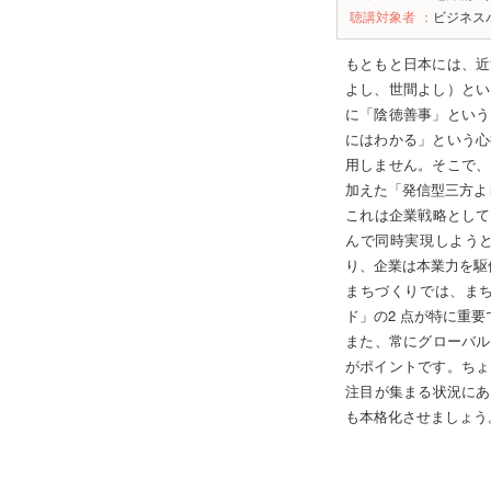
聴講対象者
：
ビジネス
もともと日本には、近
よし、世間よし）とい
に「陰徳善事」という
にはわかる」という心
用しません。そこで、
加えた「発信型三方よ
これは企業戦略として
んで同時実現しよう
り、企業は本業力を駆
まちづくりでは、ま
ド」の2 点が特に重要
また、常にグローバル
がポイントです。ちょ
注目が集まる状況にあ
も本格化させましょう