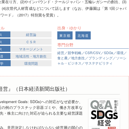
業在り方、(2)やインバウンド・クールジャパン・五輪レガシーの創出、(3)
、(4)次世代人材育成などについて話します（なお、伊藤園は「第 1回ジャパ
アワード」（2017）特別賞を受賞）。
ンル
出身・ゆかり
ス
経営論
東京都
北海道
ス
ＣＳＲ
専門分野
ス
マネージメント
経営／競争戦略／CSR/CSV／SDGs／環境／
経済
地域活性・地方創生
食と農／地方創生／ブランディング／ソーシ
ャル・ビジネス／サステナビリティ
科学
環境問題
Gs経営』（日本経済新聞出版社）
velopment Goals: SDGs)への対応がなぜ必要か、
近の例のプラスチック容器ゴミや、働き方改革な
先・株主に向けた対応が迫られる主要な経営課題
み、意思決定しなければならない経営層の関心の