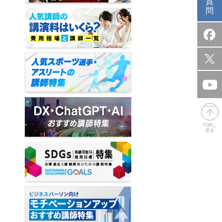
質
問
TOPに
戻る