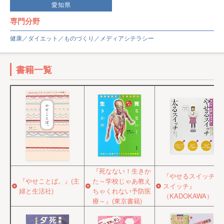
愛知県
専門分野
健康／ダイエット／ものづくり／メディアシテラシー
書籍一覧
『死なない！生きか
『やせるスイッチ太
『やせことば。』(主
た～学校じゃあ教え
スイッチ』
婦と生活社)
ちゃくれない予防医
（KADOKAWA）
療～』(東京書籍)