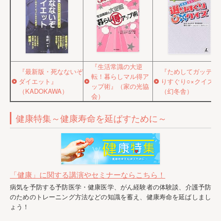
『生活常識の大逆
『最新版・死なないぞ
『ためしてガッテン
転！暮らしマル得ア
ダイエット』
りすぐり○×クイズ』
ップ術』（家の光協
（KADOKAWA）
（幻冬舎）
会）
健康特集～健康寿命を延ばすために～
「健康」に関する講演やセミナーならこちら！
病気を予防する予防医学・健康医学、がん経験者の体験談、介護予防
のためのトレーニング方法などの知識を蓄え、健康寿命を延ばしまし
ょう！