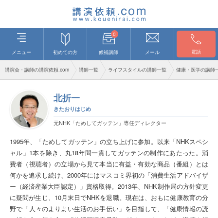
0
電話
メニュー
初めての方
候補講師
メール
講演会・講師の講演依頼.com
講師一覧
ライフスタイルの講師一覧
健康・医学の講師
北折一
きたおりはじめ
元NHK「ためしてガッテン」専任ディレクター
1995年、「ためしてガッテン」の立ち上げに参加。以来「NHKスペシ
ャル」1本を除き、丸18年間一貫してガッテンの制作にあたった。消
費者（視聴者）の立場から見て本当に有益・有効な商品（番組）とは
何かを追求し続け、2000年にはマスコミ界初の「消費生活アドバイザ
ー（経済産業大臣認定）」資格取得。2013年、NHK制作局の方針変更
に疑問が生じ、10月末日でNHKを退職。現在は、おもに健康教育の分
野で「人々のよりよい生活のお手伝い」を目指して、「健康情報の読