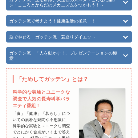
ン・こころとからだのメカニズムをつかもう！～
ガッテン流で考えよう！健康生活の極意！！
脳でやせる！ガッテン流・若返りダイエット
ガッテン流 「人を動かす！」プレゼンテーションの極
意
「ためしてガッテン」とは？
科学的な実験とユニークな
調査で人気の長寿科学バラ
エティ番組！
「食」「健康」「暮らし」につ
いての素朴な疑問や不思議に、
科学的な実験とユニークな調査
でとにかく合点がいくまで答え
ていく、科学バラエティ番組