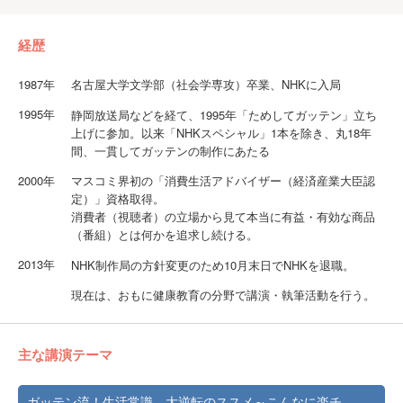
経歴
1987年
名古屋大学文学部（社会学専攻）卒業、NHKに入局
1995年
静岡放送局などを経て、1995年「ためしてガッテン」立ち
上げに参加。以来「NHKスペシャル」1本を除き、丸18年
間、一貫してガッテンの制作にあたる
2000年
マスコミ界初の「消費生活アドバイザー（経済産業大臣認
定）」資格取得。
消費者（視聴者）の立場から見て本当に有益・有効な商品
（番組）とは何かを追求し続ける。
2013年
NHK制作局の方針変更のため10月末日でNHKを退職。
現在は、おもに健康教育の分野で講演・執筆活動を行う。
主な講演テーマ
ガッテン流！生活常識、大逆転のススメ～こんなに楽チ