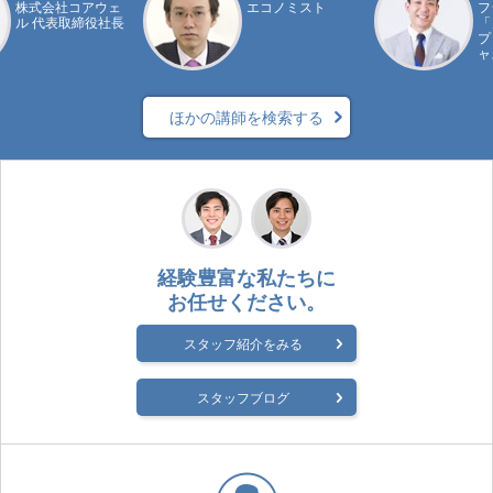
株式会社コアウェ
エコノミスト
フ
ル 代表取締役社長
「
プ
ャ
ほかの講師を検索する
経験豊富な私たちに
お任せください。
スタッフ紹介をみる
スタッフブログ