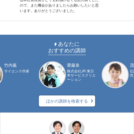
ので、また機会がありましたらお願いしたいと思
います。ありがとうございました。
あなたに
おすすめの講師
竹内薫
齋藤泉
茂
サイエンス作家
株式会社JR 東日
伝
本サービスクリエ
売
ーション
ほかの講師を検索する