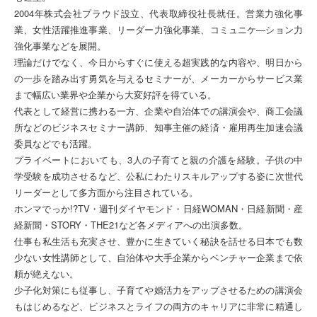
2004年株式会社プラウド設立、代表取締役社長就任。営業力強化事
業、女性活躍推進事業、リーダー力強化事業、コミュニケ―ション力
強化事業などを展開。
理論だけでなく、今日からすぐに使える超実践的な内容や、明日から
の一歩を踏み出す勇気を与えるセミナーが、メーカーからサービス業
まで幅広い業界や企業から大変好評を得ている。
代表として経営に携わる一方、企業や自治体での講演会や、商工会議
所などのビジネスセミナー講師、知事主催の経済・雇用再生加速会議
委員などでも活躍。
プライベートにおいても、3人の子育てと親の介護を経験。子供の中
学受験を成功させるなど、公私にわたりスキルアップする姿に次世代
リーダーとして多方面から注目されている。
ホンマでっか!?TV・週刊ダイヤモンド・日経WOMAN・日経新聞・産
経新聞・STORY・THE21など各メディアへの出演多数。
仕事も私生活も充実させ、豊かに生きていく秘訣を話せる日本でも数
少ない女性講師として、自治体や大手企業からベンチャー企業まで依
頼が絶えない。
少子化対策にも従事し、子育てや婚活力をアップさせるための講演会
もはじめるなど、ビジネスとライフの両方のキャリアに非常に精通し