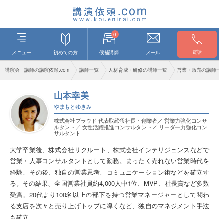
0
電話
メニュー
初めての方
候補講師
メール
講演会・講師の講演依頼.com
講師一覧
人材育成・研修の講師一覧
営業・販売の講師
山本幸美
やまもとゆきみ
株式会社プラウド 代表取締役社長・創業者／ 営業力強化コンサ
ルタント／ 女性活躍推進コンサルタント／ リーダー力強化コン
サルタント
大学卒業後、株式会社リクルート、株式会社インテリジェンスなどで
営業・人事コンサルタントとして勤務。まったく売れない営業時代を
経験。その後、独自の営業思考、コミュニケーション術などを確立す
る。その結果、全国営業社員約4,000人中1位、MVP、社長賞など多数
受賞。20代より100名以上の部下を持つ営業マネージャーとして関わ
る支店を次々と売り上げトップに導くなど、独自のマネジメント手法
も確立。