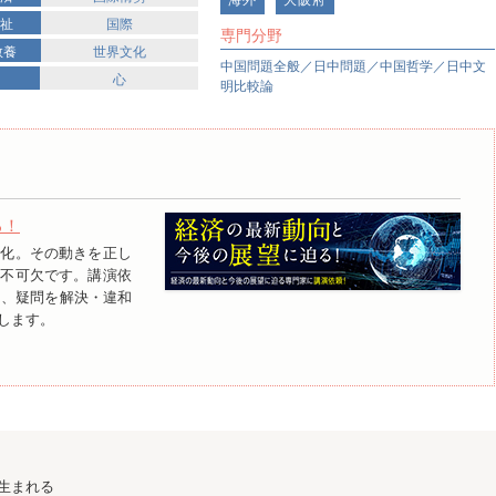
福祉
国際
専門分野
教養
世界文化
中国問題全般／日中問題／中国哲学／日中文
心
明比較論
る！
変化。その動きを正し
要不可欠です。講演依
に、疑問を解決・違和
します。
に生まれる