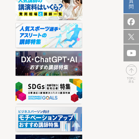
質
問
TOPに
戻る