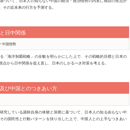
基づいて、日本人の知らない中国の経済・政治情勢の内実に独自の視点か
、その近未来の行方を予測する。
と日中関係
／中国情勢
る「海洋制覇戦略」の全貌を明らかにした上で、その戦略的目標と日本の
視点から日中関係を捉え直し、日本のしかるべき対策を考える。
及び中国とのつきあい方
研究している講師自身の体験と洞察に基づいて、日本人の知る由もない中
その国民性と行動パターンを抉り出した上で、中国人との上手なつきあい