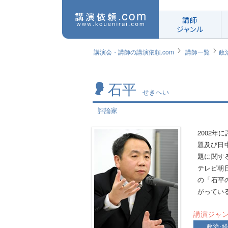
講師
ジャンル
講演会・講師の講演依頼.com
講師一覧
政
石平
せきへい
評論家
2002
題及び日
題に関す
テレビ朝
の「石平の
がってい
講演ジャ
政治･