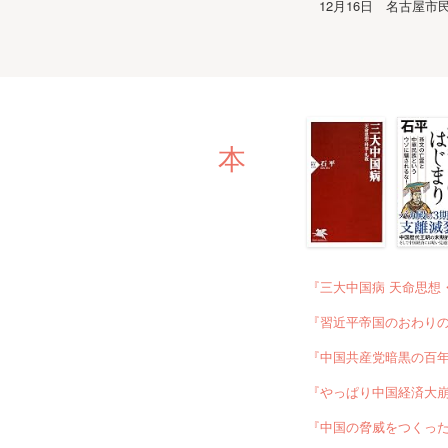
12月16日 名古屋
本
『三大中国病 天命思想・
『習近平帝国のおわり
『中国共産党暗黒の百年
『やっぱり中国経済大
『中国の脅威をつくっ