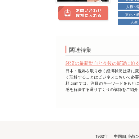
人権･
文化・
人生
関連特集
経済の最新動向と今後の展望に迫
日本・世界を取り巻く経済状況は常に
く理解することはビジネスにおいて必
頼.comでは、注目のキーワードをもと
感を解決する選りすぐりの講師をご紹介
経歴
1962年
中国四川省