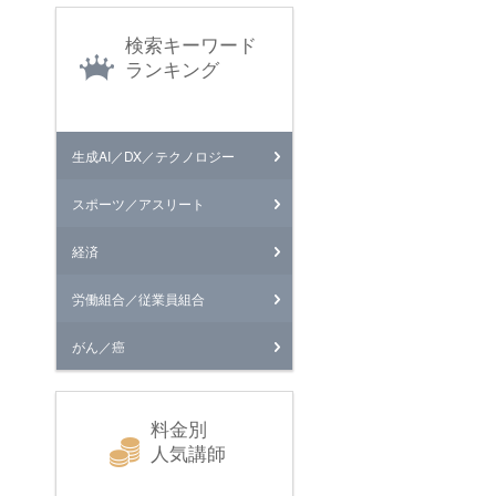
検索キーワード
ランキング
生成AI／DX／テクノロジー
スポーツ／アスリート
経済
労働組合／従業員組合
がん／癌
料金別
人気講師