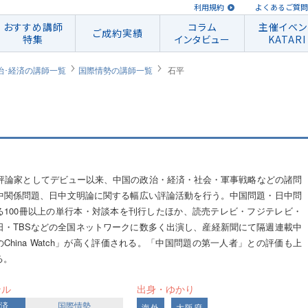
利用規約
よくあるご質問
おすすめ講師
コラム
主催イベン
ご成約実績
特集
インタビュー
KATARI
治･経済の講師一覧
国際情勢の講師一覧
石平
年に評論家としてデビュー以来、中国の政治・経済・社会・軍事戦略などの諸問
中関係問題、日中文明論に関する幅広い評論活動を行う。中国問題・日中問
る100冊以上の単行本・対談本を刊行したほか、読売テレビ・フジテレビ・
日・TBSなどの全国ネットワークに数多く出演し、産経新聞にて隔週連載中
China Watch」が高く評価される。「中国問題の第一人者」との評価も上
る。
ンル
出身・ゆかり
経済
国際情勢
海外
大阪府