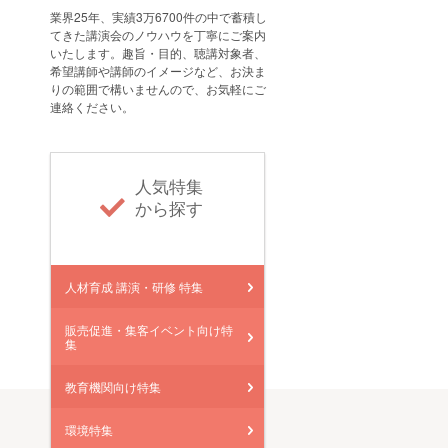
業界25年、実績3万6700件の中で蓄積し
てきた講演会のノウハウを丁寧にご案内
いたします。趣旨・目的、聴講対象者、
希望講師や講師のイメージなど、お決ま
りの範囲で構いませんので、お気軽にご
連絡ください。
人気特集
から探す
人材育成 講演・研修 特集
販売促進・集客イベント向け特
集
教育機関向け特集
環境特集