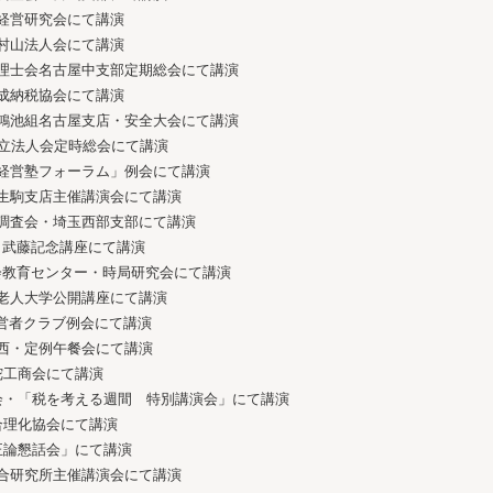
経営研究会にて講演
村山法人会にて講演
理士会名古屋中支部定期総会にて講演
東成納税協会にて講演
鴻池組名古屋支店・安全大会にて講演
日立法人会定時総会にて講演
経営塾フォーラム」例会にて講演
生駒支店主催講演会にて講演
調査会・埼玉西部支部にて講演
武藤記念講座にて講演
教育センター・時局研究会にて講演
老人大学公開講座にて講演
経営者クラブ例会にて講演
西・定例午餐会にて講演
宇陀工商会にて講演
人会・「税を考える週間 特別講演会」にて講演
営合理化協会にて講演
「正論懇話会」にて講演
合研究所主催講演会にて講演