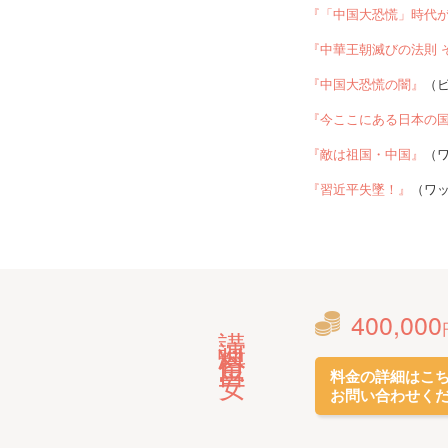
『「中国大恐慌」時代
『中華王朝滅びの法則 
『中国大恐慌の闇』
（
『今ここにある日本の
『敵は祖国・中国』
（
『習近平失墜！』
（ワ
400,000
講演料金目安
料金の詳細はこ
お問い合わせく