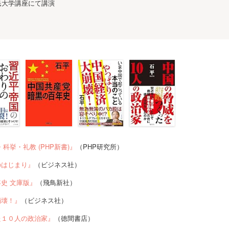
市民大学講座にて講演
科挙・礼教 (PHP新書)』
（PHP研究所）
のはじまり』
（ビジネス社）
史 文庫版』
（飛鳥新社）
崩壊！』
（ビジネス社）
た１０人の政治家』
（徳間書店）