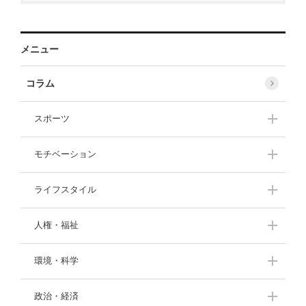
メニュー
コラム
スポーツ
伊藤華英
大西一平
モチベーション
武田美保
角盈男
上田比呂志
渡邊洋子
ライフスタイル
奥村幸治
久保田光彦
渡邊洋子
北原照久
甘糟りり子
間々田佳子
人権・福祉
舞の海秀平
羽中田昌
川村透
木場弘子
山本京子
黒田英雄
渡部陽一
中村勝雄
環境・科学
寺廻太
粕谷秀樹
末木佐知
末木佐知
長野茂
生駒芳子
中村勝雄
鈴木ひとみ
村田佳壽子
末吉竹二郎
政治・経済