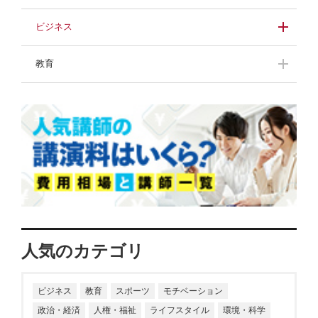
山本昌邦
武田美保
川村透
川村透
井戸美枝
相沢正人
濱宮郷詞
小山朝子
進藤勇治
らんま先生
進藤勇治
藤田正美
ビジネス
中村浩子
小野浩二
河合純一
清水国明
進藤勇治
藤田正美
経済スペシャリスト
牛窪万里子
伊吹晶夫
教育
榊原貴子
干場義雅
富永秀一
小林興起
内田裕子
井下田久幸
鈴木政次
高野優
石川結貴
干場義雅
榊原貴子
岡田晃
松野豊
黒田英雄
谷田昭吾
鈴木みどり
清水克彦
榎本晋作
大越章司
春日美奈子
渡辺真由子
久原健司
山本衣奈子
親野智可等
長谷川満
大谷由里子
川口雅裕
石川結貴
人気のカテゴリ
小室淑恵
岩井結美子
ビジネス
教育
スポーツ
モチベーション
政治・経済
人権・福祉
ライフスタイル
環境・科学
生井利幸
小杉俊哉