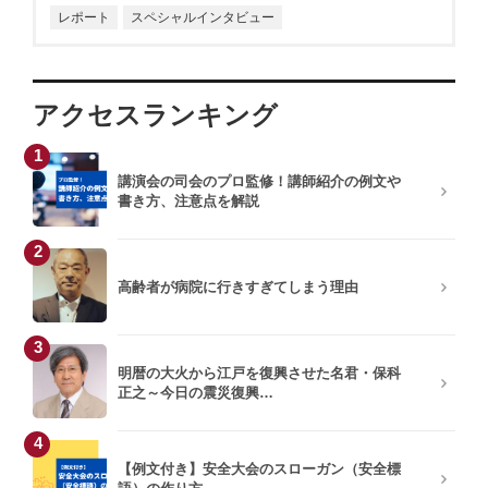
レポート
スペシャルインタビュー
青柳教恵
只松 崇
キティこうぞう
飯野謙次
アクセスランキング
1
梶原しげる
秋田稲美
講演会の司会のプロ監修！講師紹介の例文や
書き方、注意点を解説
板垣英憲
横田雅俊
2
大谷由里子
西川りゅうじん
高齢者が病院に行きすぎてしまう理由
和田裕美
藤井佐和子
3
明暦の大火から江戸を復興させた名君・保科
宗次徳二
正之～今日の震災復興…
4
【例文付き】安全大会のスローガン（安全標