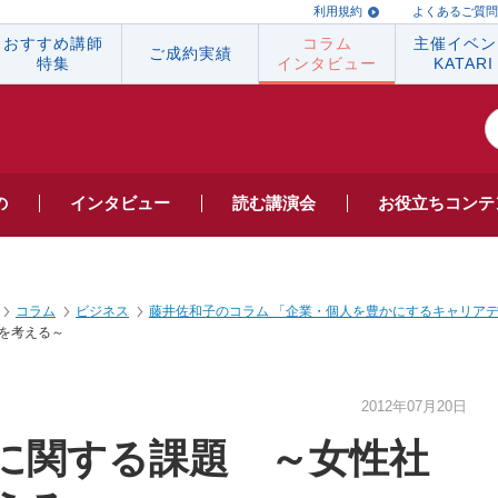
利用規約
よくあるご質問
おすすめ講師
コラム
主催イベン
ご成約実績
特集
インタビュー
KATARI
の
インタビュー
読む
講演会
お役立ち
コンテ
コラム
ビジネス
藤井佐和子のコラム 「企業・個人を豊かにするキャリア
を考える～
2012年07月20日
に関する課題 ～女性社