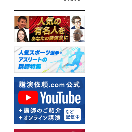
飯野謙次
梶原しげる
秋田稲美
板垣英憲
横田雅俊
大谷由里子
西川りゅうじん
和田裕美
藤井佐和子