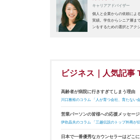
キャリアアドバイザー
個人と企業からの依頼による
実績。学生からシニア層ま
ンをするための選択とアク
ビジネス｜人気記事 T
高齢者が病院に行きすぎてしまう理由
川口雅裕のコラム 「人が育つ会社、育たない
営業パーソンの皆様への応援メッセージ(
伊吹晶夫のコラム 「三越伝説のトップ外商が
日本で一番優秀なカウンセラーはどこに