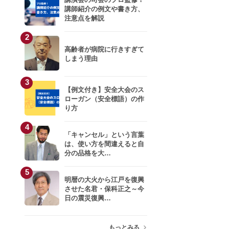
大谷由里子
講師紹介の例文や書き方、
注意点を解説
川口雅裕
2
高齢者が病院に行きすぎて
小室淑恵
しまう理由
3
岩井結美子
【例文付き】安全大会のス
ローガン（安全標語）の作
り方
生井利幸
4
小杉俊哉
「キャンセル」という言葉
は、使い方を間違えると自
分の品格を大…
青柳教恵
5
明暦の大火から江戸を復興
只松 崇
させた名君・保科正之～今
日の震災復興…
キティこうぞう
もっとみる