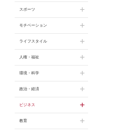
スポーツ
モチベーション
伊藤華英
大西一平
ライフスタイル
上田比呂志
武田美保
渡邊洋子
人権・福祉
甘糟りり子
角盈男
渡邊洋子
間々田佳子
環境・科学
渡部陽一
奥村幸治
北原照久
山本京子
中村勝雄
政治・経済
村田佳壽子
久保田光彦
川村透
黒田英雄
中村勝雄
末吉竹二郎
ビジネス
進藤勇治
舞の海秀平
木場弘子
長野茂
鈴木ひとみ
進藤勇治
藤田正美
教育
牛窪万里子
羽中田昌
末木佐知
生駒芳子
濱宮郷詞
らんま先生
藤田正美
伊吹晶夫
高野優