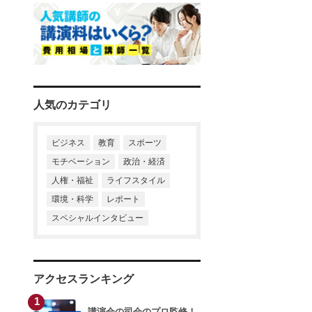
寺廻太
末木佐知
井戸美枝
小山朝子
清水国明
経済スペシャリスト
井下田久幸
石川結貴
粕谷秀樹
川村透
相沢正人
河合純一
進藤勇治
小林興起
鈴木政次
鈴木みどり
山本昌邦
川村透
中村浩子
富永秀一
内田裕子
人気のカテゴリ
黒田英雄
清水克彦
武田美保
小野浩二
岡田晃
谷田昭吾
春日美奈子
ビジネス
教育
スポーツ
モチベーション
政治・経済
榊原貴子
松野豊
榎本晋作
渡辺真由子
人権・福祉
ライフスタイル
環境・科学
レポート
干場義雅
大越章司
親野智可等
スペシャルインタビュー
干場義雅
久原健司
長谷川満
アクセスランキング
榊原貴子
山本衣奈子
石川結貴
1
講演会の司会のプロ監修！