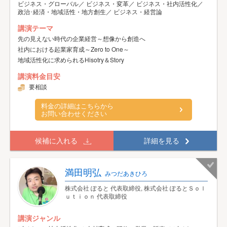
ビジネス・グローバル／ ビジネス・変革／ ビジネス・社内活性化／
政治･経済・地域活性・地方創生／ ビジネス・経営論
講演テーマ
先の見えない時代の企業経営～想像から創造へ
社内における起業家育成～Zero to One～
地域活性化に求められるHisotry＆Story
講演料金目安
要相談
料金の詳細はこちらから
お問い合わせください
候補に入れる
詳細を見る
満田明弘
みつだあきひろ
株式会社 ぽると 代表取締役, 株式会社 ぽるとＳｏｌ
ｕｔｉｏｎ 代表取締役
講演ジャンル