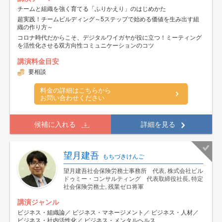
チームと組織を強く育てる「ふりかえり」のはじめかた
超実践！チームビルディング～5ステップで始める価値を生み出す組
織の作り方～
コロナ時代だからこそ、デジタルワイガヤが役に立つ！ミーティング
を活性化させる双方向性コミュニケーションのコツ
講演料金目安
要相談
料金の詳細はこちらから
お問い合わせください
候補に入れる
詳細を見る
望月建吾
もちづきけんご
望月建吾社会保険労務士事務所 代表, 株式会社ビル
ドゥミー・コンサルティング 代表取締役社長, 特定
社会保険労務士, 残業ゼロ将軍
講演ジャンル
ビジネス・組織論／ ビジネス・マネージメント／ ビジネス・人材／
ビジネス・社内活性化／ ビジネス・メンタルヘルス