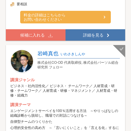
要相談
料金の詳細はこちらから
お問い合わせください
候補に入れる
詳細を見る
岩崎真也
いわさきしんや
株式会社CO-OD 代表取締役, 株式会社パーソル総合
研究所 フェロー
講演ジャンル
ビジネス・社内活性化／ ビジネス・ チームワーク／ 人材育成・研
修・チームワーク／ 人材育成・研修・マネジメント／ 人材育成・研
修・組織力
講演テーマ
エンゲージメントサーベイを100％活用する方法 ～やりっぱなしの
組織診断から脱却し、職場での対話につなげる～
自律型チームのつくりかた
心理的安全性の高め方 ～「言いにくいこと」を「言える化」するに