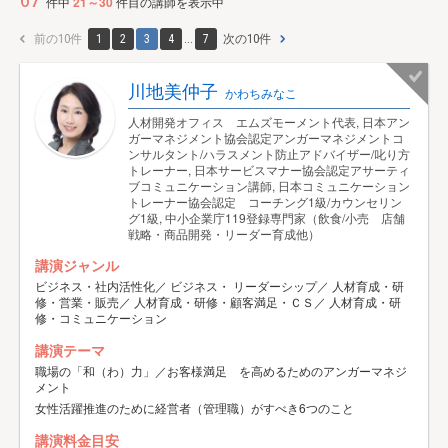
67
件中
21～30
件目の講師を表示中
前の10件
1
2
3
4
...
7
次の10件
川地美仲子
かわちみなこ
人材開発オフィス エムズモーメント代表, 日本アン
ガーマネジメント協会認定アンガーマネジメントコ
ンサルタント/ハラスメント防止アドバイザー/叱り方
トレーナー, 日本サービスマナー協会認定アサーティ
ブコミュニケーション講師, 日本コミュニケーション
トレーナー協会認定 コーチング1級/カウンセリン
グ1級, 中小企業庁119登録専門家（飲食/小売 店舗
戦略・商品開発・リーダー育成他）
講演ジャンル
ビジネス・社内活性化／ ビジネス・ リーダーシップ／ 人材育成・研
修・営業・販売／ 人材育成・研修・顧客満足・ＣＳ／ 人材育成・研
修・コミュニケーション
講演テーマ
職場の「和（わ）力」／お客様満足 を高めるためのアンガーマネジ
メント
女性活躍推進のために経営者（管理職）がすべき6つのこと
講演料金目安