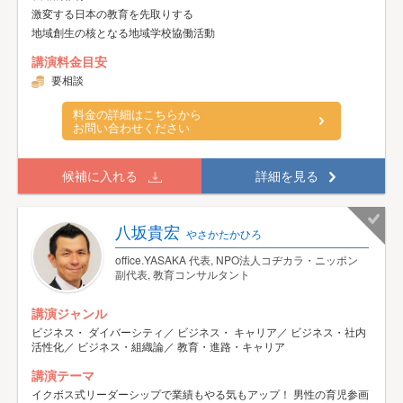
激変する日本の教育を先取りする
地域創生の核となる地域学校協働活動
講演料金目安
要相談
料金の詳細はこちらから
お問い合わせください
候補に入れる
詳細を見る
八坂貴宏
やさかたかひろ
office.YASAKA 代表, NPO法人コヂカラ・ニッポン
副代表, 教育コンサルタント
講演ジャンル
ビジネス・ ダイバーシティ／ ビジネス・ キャリア／ ビジネス・社内
活性化／ ビジネス・組織論／ 教育・進路・キャリア
講演テーマ
イクボス式リーダーシップで業績もやる気もアップ！ 男性の育児参画