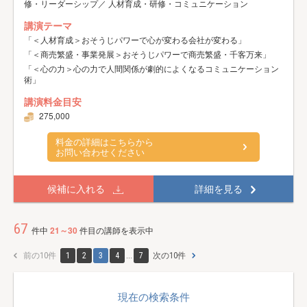
修・リーダーシップ／ 人材育成・研修・コミュニケーション
講演テーマ
「＜人材育成＞おそうじパワーで心が変わる会社が変わる」
「＜商売繁盛・事業発展＞おそうじパワーで商売繁盛・千客万来」
「＜心の力＞心の力で人間関係が劇的によくなるコミュニケーション
術」
講演料金目安
275,000
料金の詳細はこちらから
お問い合わせください
候補に入れる
詳細を見る
67
件中
21～30
件目の講師を表示中
前の10件
1
2
3
4
...
7
次の10件
現在の検索条件