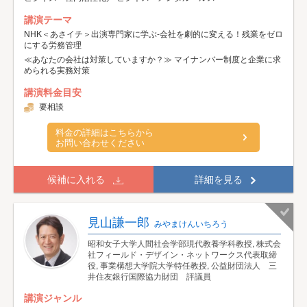
講演テーマ
NHK＜あさイチ＞出演専門家に学ぶ-会社を劇的に変える！残業をゼロ
にする労務管理
≪あなたの会社は対策していますか？≫ マイナンバー制度と企業に求
められる実務対策
講演料金目安
要相談
料金の詳細はこちらから
お問い合わせください
候補に入れる
詳細を見る
見山謙一郎
みやまけんいちろう
昭和女子大学人間社会学部現代教養学科教授, 株式会
社フィールド・デザイン・ネットワークス代表取締
役, 事業構想大学院大学特任教授, 公益財団法人 三
井住友銀行国際協力財団 評議員
講演ジャンル