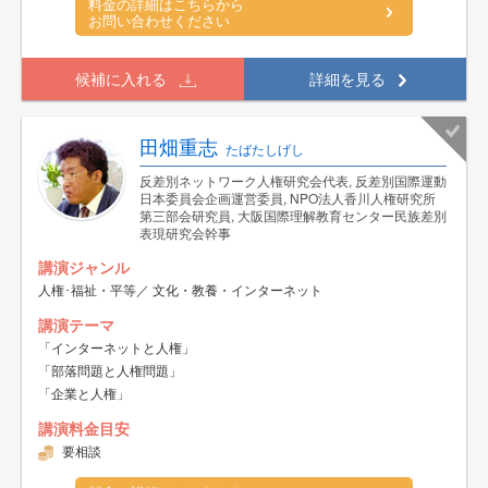
料金の詳細はこちらから
お問い合わせください
候補に入れる
詳細を見る
田畑重志
たばたしげし
反差別ネットワーク人権研究会代表, 反差別国際運動
日本委員会企画運営委員, NPO法人香川人権研究所
第三部会研究員, 大阪国際理解教育センター民族差別
表現研究会幹事
講演ジャンル
人権･福祉・平等／ 文化・教養・インターネット
講演テーマ
「インターネットと人権」
「部落問題と人権問題」
「企業と人権」
講演料金目安
要相談