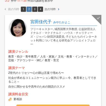
33
件中
11～20
件目の講師を表示中
前の10件
1
2
3
4
次の10件
宮田佳代子
みやたかよこ
フリーキャスター, 城西国際大学教授, 公益財団法人
ドナルド・マクドナルド・ハウス・チャリティー
ズ・ジャパン財団評議委員, 子どもたちのインターネ
ット利用について考える研究会アソシエイトフェロ
ー
講演ジャンル
教育・幼少・青年教育／ 人生・家族／ 文化・教養・インターネット／
芸能・アナウンサー・MC／ 教育・育児
講演テーマ
Z世代のトリセツ〜心の隙は言葉で埋めろ〜
社会が求めるコミュニケーション能力に学ぶ～今、教育者としてでき
ること～
自分に聞かせる中高年のための朗読のススメ
講演料金目安
要相談