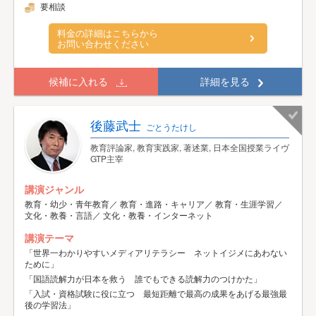
要相談
料金の詳細はこちらから
お問い合わせください
候補に入れる
詳細を見る
後藤武士
ごとうたけし
教育評論家, 教育実践家, 著述業, 日本全国授業ライヴ
GTP主宰
講演ジャンル
教育・幼少・青年教育／ 教育・進路・キャリア／ 教育・生涯学習／
文化・教養・言語／ 文化・教養・インターネット
講演テーマ
「世界一わかりやすいメディアリテラシー ネットイジメにあわない
ために」
「国語読解力が日本を救う 誰でもできる読解力のつけかた」
「入試・資格試験に役に立つ 最短距離で最高の成果をあげる最強最
後の学習法」