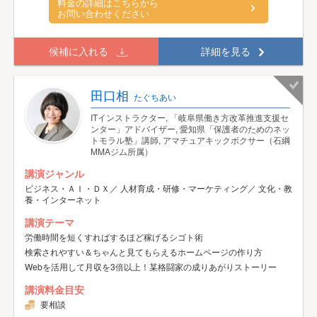
料金の詳細はこちらから
お問い合わせください
候補に入れる
詳細を見る
田口相
たぐちあい
ITインストラクター, 「岐阜県働き方改革推進支援セ
ンター」アドバイザー, 愛知県「保護者のためのネッ
トモラル塾」講師, アマチュアキックボクサー（石綱
MMAジム所属）
講演ジャンル
ビジネス・ＡＩ・ＤＸ／ 人材育成・研修・マーケティング／ 文化・教
養・インターネット
講演テーマ
労働時間を短くすればするほど稼げるシゴト術
検索されやすい＆ちゃんと見てもらえるホームページの作り方
Webを活用して月収を3倍以上！某格闘家の成りあがりストーリー
講演料金目安
要相談