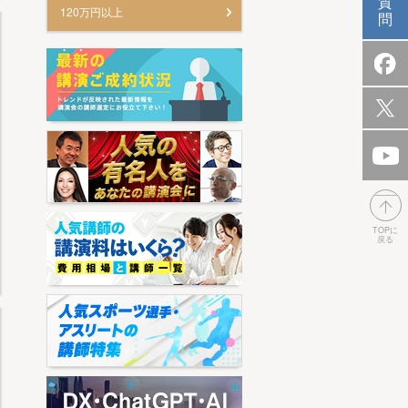
質
120万円以上
問
TOPに
戻る