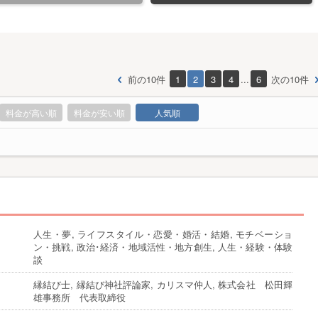
前の10件
1
2
3
4
...
6
次の10件
料金が高い順
料金が安い順
人気順
人生・夢, ライフスタイル・恋愛・婚活・結婚, モチベーショ
ン・挑戦, 政治･経済・地域活性・地方創生, 人生・経験・体験
談
縁結び士, 縁結び神社評論家, カリスマ仲人, 株式会社 松田輝
雄事務所 代表取締役