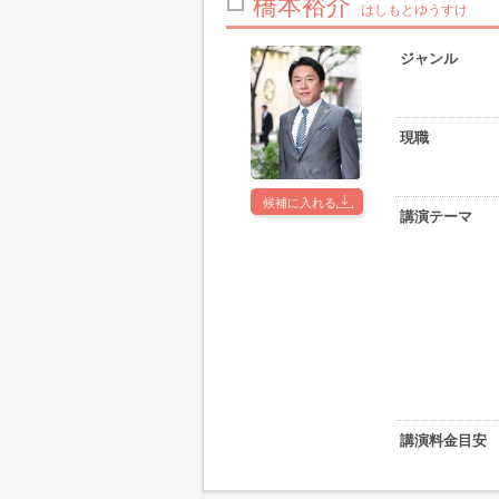
橋本裕介
はしもとゆうすけ
ジャンル
現職
候補に入れる
講演テーマ
講演料金目安