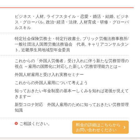
ビジネス・人材, ライフスタイル・恋愛・婚活・結婚, ビジネ
ス・グローバル, 政治･経済・法律, 人材育成・研修・グローバ
ルスキル
特定社会保険労務士・特定行政書士, ブリック労働法務事務所/
一般社団法人国際労働法務協会 代表, キャリアコンサルタン
ト, 近畿厚生局地域型年金委員
これからの「外国人労働者」受け入れに伴う新たな労務管理の
視点 ～雇用の国際化に対応した新しい労務管理能力とは～
外国人材雇用と受け入れ実務セミナー
これからの外国人雇用について考えよう
知っておきたい年金制度の基本ーしくみを知れば老後が見えて
きますー
新型コロナ対応 外国人雇用のために知っておきたい労務管理
知識
ご相談ください。
料金の詳細はこちらから
お問い合わせください