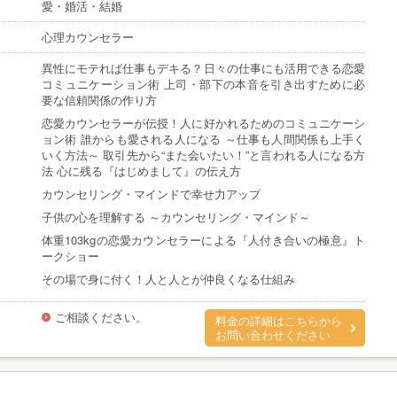
愛・婚活・結婚
心理カウンセラー
異性にモテれば仕事もデキる？日々の仕事にも活用できる恋愛
コミュニケーション術 上司・部下の本音を引き出すために必
要な信頼関係の作り方
恋愛カウンセラーが伝授！人に好かれるためのコミュニケーシ
ョン術 誰からも愛される人になる ～仕事も人間関係も上手く
いく方法～ 取引先から“また会いたい！”と言われる人になる方
法 心に残る『はじめまして』の伝え方
カウンセリング・マインドで幸せ力アップ
子供の心を理解する ～カウンセリング・マインド～
体重103kgの恋愛カウンセラーによる『人付き合いの極意』ト
ークショー
その場で身に付く！人と人とが仲良くなる仕組み
ご相談ください。
料金の詳細はこちらから
お問い合わせください