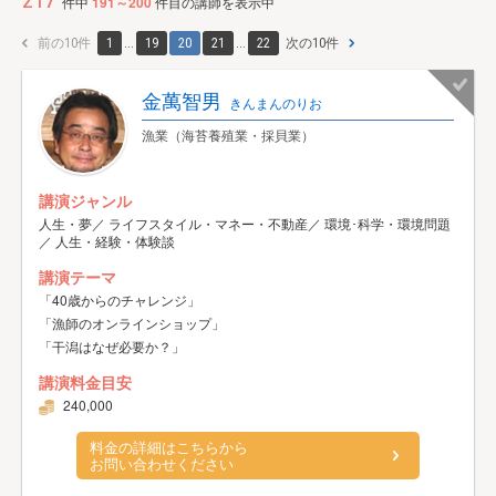
217
件中
191～200
件目の講師を表示中
前の10件
1
...
19
20
21
...
22
次の10件
金萬智男
きんまんのりお
漁業（海苔養殖業・採貝業）
講演ジャンル
人生・夢／ ライフスタイル・マネー・不動産／ 環境･科学・環境問題
／ 人生・経験・体験談
講演テーマ
「40歳からのチャレンジ」
「漁師のオンラインショップ」
「干潟はなぜ必要か？」
講演料金目安
240,000
料金の詳細はこちらから
お問い合わせください