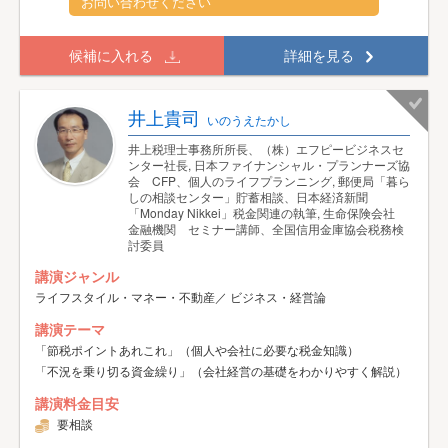
お問い合わせください
候補に入れる
詳細を見る
井上貴司
いのうえたかし
井上税理士事務所所長、（株）エフピービジネスセ
ンター社長, 日本ファイナンシャル・プランナーズ協
会 CFP、個人のライフプランニング, 郵便局「暮ら
しの相談センター」貯蓄相談、日本経済新聞
「Monday Nikkei」税金関連の執筆, 生命保険会社
金融機関 セミナー講師、全国信用金庫協会税務検
討委員
講演ジャンル
ライフスタイル・マネー・不動産／ ビジネス・経営論
講演テーマ
「節税ポイントあれこれ」（個人や会社に必要な税金知識）
「不況を乗り切る資金繰り」（会社経営の基礎をわかりやすく解説）
講演料金目安
要相談