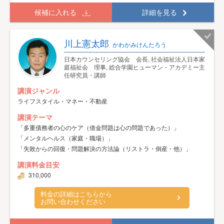
候補に入れる
詳細を見る
川上憲太郎
かわかみけんたろう
日本カウンセリング協会 会長, 社会福祉法人日本家
庭福祉会 理事, 総合学園ヒューマン・アカデミー主
任研究員・講師
講演ジャンル
ライフスタイル・マネー・不動産
講演テーマ
「多重債務者の心のケア（借金問題は心の問題であった）」
「メンタルヘルス（家庭・職場）」
「失敗からの回復・問題解決の方法論（リストラ・倒産・他）」
講演料金目安
310,000
料金の詳細はこちらから
お問い合わせください