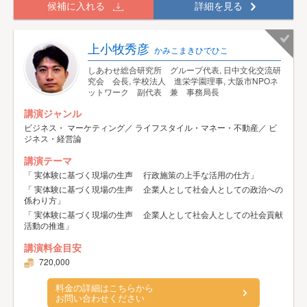
候補に入れる
詳細を見る
上小牧秀彦
かみこまきひでひこ
しあわせ総合研究所 グループ代表, 日中文化交流研
究会 会長, 学校法人 進栄学園理事, 大阪市NPOネ
ットワーク 副代表 兼 事務局長
講演ジャンル
ビジネス・ マーケティング／ ライフスタイル・マネー・不動産／ ビ
ジネス・経営論
講演テーマ
「 実体験に基づく現場の生声 行政施策の上手な活用の仕方」
「 実体験に基づく現場の生声 企業人として社会人としての政治への
係わり方」
「 実体験に基づく現場の生声 企業人として社会人としての社会貢献
活動の推進」
講演料金目安
720,000
料金の詳細はこちらから
お問い合わせください