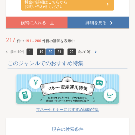
料金の詳細はこちらから
お問い合わせください
候補に入れる
詳細を見る
217
件中
191～200
件目の講師を表示中
前の10件
1
...
19
20
21
...
22
次の10件
このジャンルでのおすすめ特集
マネーセミナーにおすすめ講師特集
現在の検索条件