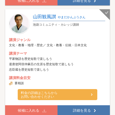
候補に入れる
詳細を見る
山田観風讃
やまだかんぷうさん
池袋コミュニティ・カレッジ講師
講演ジャンル
文化・教養・地理・歴史／ 文化・教養・伝統・日本文化
講演テーマ
平家物語を歴史短歌で楽しもう
遣唐使阿倍仲麻呂の生涯を歴史短歌で楽しもう
忠臣蔵を歴史短歌で楽しもう
講演料金目安
要相談
料金の詳細はこちらから
お問い合わせください
候補に入れる
詳細を見る