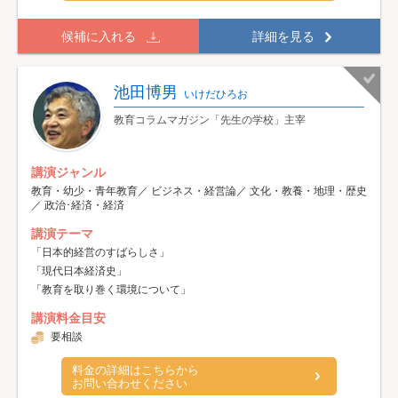
候補に入れる
詳細を見る
池田博男
いけだひろお
教育コラムマガジン「先生の学校」主宰
講演ジャンル
教育・幼少・青年教育／ ビジネス・経営論／ 文化・教養・地理・歴史
／ 政治･経済・経済
講演テーマ
「日本的経営のすばらしさ」
「現代日本経済史」
「教育を取り巻く環境について」
講演料金目安
要相談
料金の詳細はこちらから
お問い合わせください