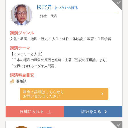
松宮昇
まつみやのぼる
一灯社 代表
講演ジャンル
文化・教養・地理・歴史／ 人生・経験・体験談／ 教育・生涯学習
講演テーマ
【ミステリーと人生】
「日本の昭和の戦争の原因と経緯（主著『逆説の原爆論』より）
「世界におけるユダヤ人問題」
講演料金目安
要相談
料金の詳細はこちらから
お問い合わせください
候補に入れる
詳細を見る