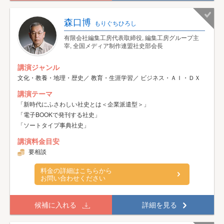
森口博
もりぐちひろし
有限会社編集工房代表取締役, 編集工房グループ主
宰, 全国メディア制作連盟社史部会長
講演ジャンル
文化・教養・地理・歴史／ 教育・生涯学習／ ビジネス・ＡＩ・ＤＸ
講演テーマ
「新時代にふさわしい社史とは＜企業派遣型＞」
「電子BOOKで発刊する社史」
「ソートタイプ事典社史」
講演料金目安
要相談
料金の詳細はこちらから
お問い合わせください
候補に入れる
詳細を見る