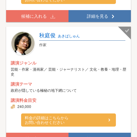
候補に入れる
詳細を見る
秋庭俊
あきばしゅん
作家
講演ジャンル
芸能・作家・漫画家／ 芸能・ジャーナリスト／ 文化・教養・地理・歴
史
講演テーマ
政府が隠している極秘の地下網について
講演料金目安
240,000
料金の詳細はこちらから
お問い合わせください