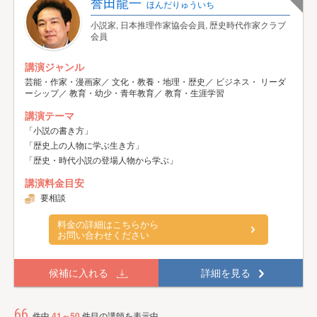
誉田龍一
ほんだりゅういち
小説家, 日本推理作家協会会員, 歴史時代作家クラブ
会員
講演ジャンル
芸能・作家・漫画家／ 文化・教養・地理・歴史／ ビジネス・ リーダ
ーシップ／ 教育・幼少・青年教育／ 教育・生涯学習
講演テーマ
「小説の書き方」
「歴史上の人物に学ぶ生き方」
「歴史・時代小説の登場人物から学ぶ」
講演料金目安
要相談
料金の詳細はこちらから
お問い合わせください
候補に入れる
詳細を見る
66
件中
41～50
件目の講師を表示中