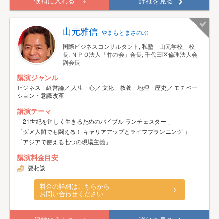
候補に入れる
詳細を見る
山元雅信
やまもとまさのぶ
国際ビジネスコンサルタント, 私塾「山元学校」校
長, ＮＰＯ法人「竹の会」会長, 千代田区倫理法人会
副会長
講演ジャンル
ビジネス・経営論／ 人生・心／ 文化・教養・地理・歴史／ モチベー
ション・意識改革
講演テーマ
「21世紀を逞しく生きるためのバイブル ランチェスター 」
「ダメ人間でも闘える！ キャリアアップとライフプランニング 」
「アジアで使える七つの現場主義」
講演料金目安
要相談
料金の詳細はこちらから
お問い合わせください