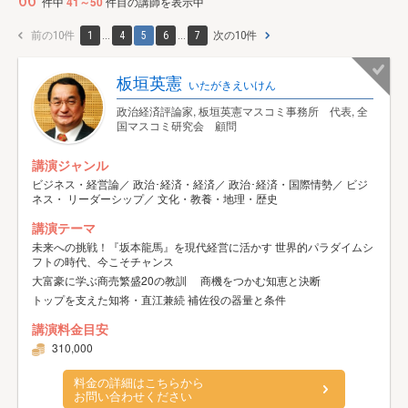
66
件中
41～50
件目の講師を表示中
前の10件
1
...
4
5
6
...
7
次の10件
板垣英憲
いたがきえいけん
政治経済評論家, 板垣英憲マスコミ事務所 代表, 全
国マスコミ研究会 顧問
講演ジャンル
ビジネス・経営論／ 政治･経済・経済／ 政治･経済・国際情勢／ ビジ
ネス・ リーダーシップ／ 文化・教養・地理・歴史
講演テーマ
未来への挑戦！『坂本龍馬』を現代経営に活かす 世界的パラダイムシ
フトの時代、今こそチャンス
大富豪に学ぶ商売繁盛20の教訓 商機をつかむ知恵と決断
トップを支えた知将・直江兼続 補佐役の器量と条件
講演料金目安
310,000
料金の詳細はこちらから
お問い合わせください