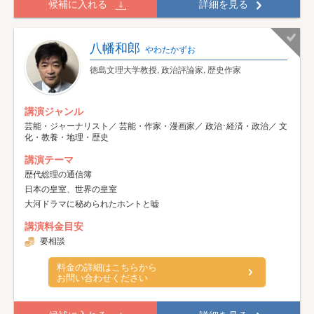
候補に入れる
詳細を見る
八幡和郎
やわたかずお
徳島文理大学教授, 政治評論家, 歴史作家
講演ジャンル
芸能・ジャーナリスト／ 芸能・作家・漫画家／ 政治･経済・政治／ 文
化・教養・地理・歴史
講演テーマ
歴代総理の通信簿
日本の皇室、世界の皇室
大河ドラマに秘められたホントと嘘
講演料金目安
要相談
料金の詳細はこちらから
お問い合わせください