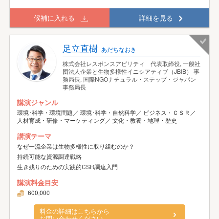
候補に入れる
詳細を見る
足立直樹
あだちなおき
株式会社レスポンスアビリティ 代表取締役, 一般社
団法人企業と生物多様性イニシアティブ（JBIB） 事
務局長, 国際NGOナチュラル・ステップ・ジャパン
事務局長
講演ジャンル
環境･科学・環境問題／ 環境･科学・自然科学／ ビジネス・ＣＳＲ／
人材育成・研修・マーケティング／ 文化・教養・地理・歴史
講演テーマ
なぜ一流企業は生物多様性に取り組むのか？
持続可能な資源調達戦略
生き残りのための実践的CSR調達入門
講演料金目安
600,000
料金の詳細はこちらから
お問い合わせください