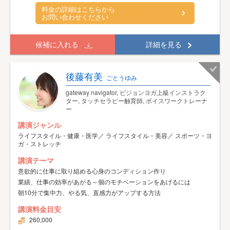
料金の詳細はこちらから
お問い合わせください
候補に入れる
詳細を見る
後藤有美
ごとうゆみ
gateway navigator, ビジョンヨガ上級インストラク
ター, タッチセラピー触育師, ボイスワークトレーナ
ー
講演ジャンル
ライフスタイル・健康・医学／ ライフスタイル・美容／ スポーツ・ヨ
ガ・ストレッチ
講演テーマ
意欲的に仕事に取り組める心身のコンディション作り
業績、仕事の効率があがる～個のモチベーションをあげるには
朝10分で集中力、やる気、直感力がアップする方法
講演料金目安
260,000