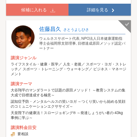
候補に入れる
詳細を見る
佐藤昌久
さとうよしひさ
ウェルネスサポート代表, NPO法人日本健康運動指
導士会福岡県支部理事, 目標達成原田メソッド認定パ
ートナー
講演ジャンル
ライフスタイル・健康・医学／ 人生・老後／ スポーツ・ヨガ・ストレ
ッチ／ スポーツ・トレーニング・ウォーキング／ ビジネス・マネージ
メント
講演テーマ
大谷翔平のマンダラートで話題の原田メソッド！ ～教育システムの集
大成で目標達成する極意～
認知症予防・メンタルヘルスの笑いヨガ ～つくり笑いから始める笑顔
のコミュニケーションエクササイズ～
天皇陛下の健康法！スロージョギング® ～発達しょうがい者の-43kg
事例に学ぶ～
講演料金目安
要相談