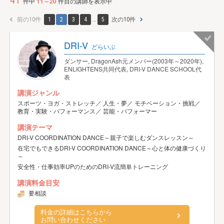
41
件中
11～20
件目の講師を表示中
前の10件
1
2
3
4
...
5
次の10件
DRI-V
どらいぶ
ダンサー, DragonAsh元メンバー(2003年～2020年),
ENLIGHTENS共同代表, DRI-V DANCE SCHOOL代
表
講演ジャンル
スポーツ・ヨガ・ストレッチ／ 人生・夢／ モチベーション・挑戦／
教育・実験・パフォーマンス／ 芸能・パフォーマー
講演テーマ
DRI-V COORDINATION DANCE～親子で楽しむダンスレッスン～
在宅でもできるDRI-V COORDINATION DANCE～心と体の健康づくり
～
安全性・仕事効率UPのためのDRI-V流簡単トレーニング
講演料金目安
要相談
料金の詳細はこちらから
お問い合わせください