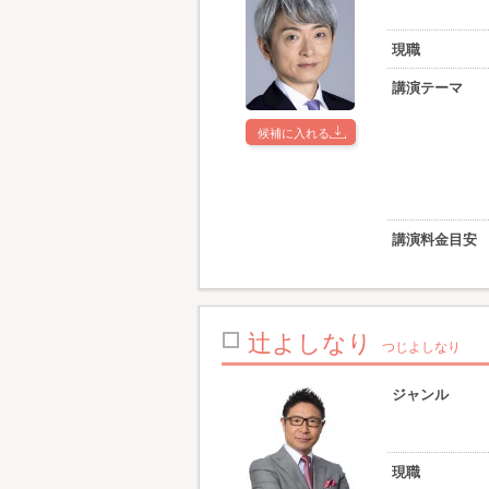
現職
講演テーマ
候補に入れる
講演料金目安
辻よしなり
つじよしなり
ジャンル
現職