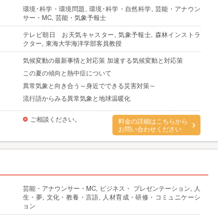
環境･科学・環境問題, 環境･科学・自然科学, 芸能・アナウン
サー・MC, 芸能・気象予報士
テレビ朝日 お天気キャスター, 気象予報士, 森林インストラ
クター, 東海大学海洋学部客員教授
気候変動の最新事情と対応策 加速する気候変動と対応策
この夏の傾向と熱中症について
異常気象と向き合う～身近でできる災害対策～
流行語からみる異常気象と地球温暖化
ご相談ください。
料金の詳細はこちらから
お問い合わせください
芸能・アナウンサー・MC, ビジネス・ プレゼンテーション, 人
生・夢, 文化・教養・言語, 人材育成・研修・コミュニケーシ
ョン