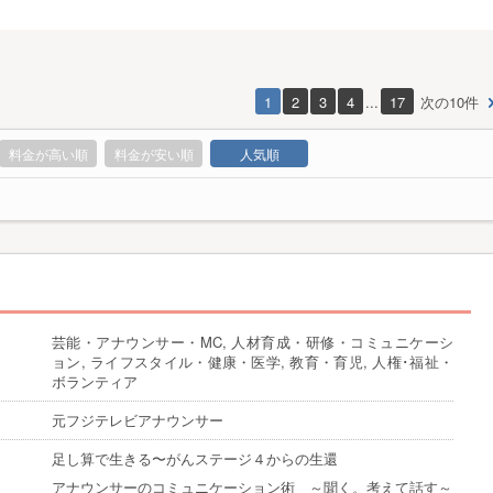
1
2
3
4
...
17
次の10件
料金が高い順
料金が安い順
人気順
芸能・アナウンサー・MC, 人材育成・研修・コミュニケーシ
ョン, ライフスタイル・健康・医学, 教育・育児, 人権･福祉・
ボランティア
元フジテレビアナウンサー
足し算で生きる〜がんステージ４からの生還
アナウンサーのコミュニケーション術 ～聞く。考えて話す～