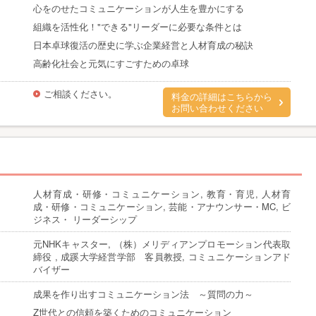
心をのせたコミュニケーションが人生を豊かにする
組織を活性化！"できる"リーダーに必要な条件とは
日本卓球復活の歴史に学ぶ企業経営と人材育成の秘訣
高齢化社会と元気にすごすための卓球
ご相談ください。
料金の詳細はこちらから
お問い合わせください
人材育成・研修・コミュニケーション, 教育・育児, 人材育
成・研修・コミュニケーション, 芸能・アナウンサー・MC, ビ
ジネス・ リーダーシップ
元NHKキャスター, （株）メリディアンプロモーション代表取
締役 , 成蹊大学経営学部 客員教授, コミュニケーションアド
バイザー
成果を作り出すコミュニケーション法 ～質問の力～
Z世代との信頼を築くためのコミュニケーション