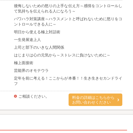
後悔しないための怒りの上手な伝え方～感情をコントロールし
て気持ちを伝えられる人になろう～
パワハラ対策講座～ハラスメントと呼ばれないために怒りをコ
ントロールできる人に～
明日から使える極上対話術
一生発展途上人
上司と部下のいきな人間関係
はじまりは心の元気から～ストレスに負けないために～
極上面接術
芸能界のオモテウラ
定年を前に考える！ここからが本番！！生き生きセカンドライ
フ
ご相談ください。
料金の詳細はこちらから
お問い合わせください