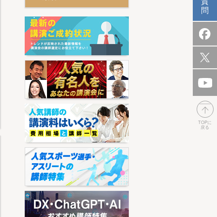
質
問
TOPに
戻る