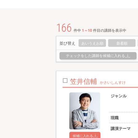
166
件中
1～10
件目の講師を表示中
並び替え
あいうえお順
新着順
チェックをした講師を候補に入れる
笠井信輔
かさいしんすけ
ジャンル
現職
講演テーマ
候補に入れる