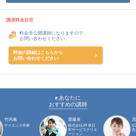
講演料金目安
料金非公開講師になりますので、
お問い合わせください。
料金の詳細はこちらから
お問い合わせください
あなたに
おすすめの講師
竹内薫
齋藤泉
茂
サイエンス作家
株式会社JR 東日
伝
本サービスクリエ
売
ーション