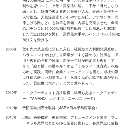
制作を思いつく。上巻「言葉遣い編」、下巻「身だしなみ
編」とし、研修で教える内容を盛り込み、企画・制作を一
人で担当。人気漫画家とがしやすたか氏、アナウンサー梶
原しげる氏などにも執筆を依頼、内容を充実させた。全国
のパチンコ店15,000店舗に無料配布（１店舗あたり30部）
した同誌は好評を博し、業界最大手マルハンより600部の追
加注文を受ける。
2008年
取引先の某企業に請われ入社、社長室と人材開発課兼務。
ハラスメントがはびこり新卒が「すぐ辞める」社風を、採
用と教育の強化で改革。新卒一年目が内定者を教育して
年々「縦と横」の層を厚くする「ミルフィーユ方式」を編
み出し実践。同時に企業イメージアップも図る。退社の際
は評価の厳しい創業者より「永澤くんのお陰で組織が変わ
った、貢献度は大きい」との言葉をもらう。
2010年
メイクアーティスト資格取得（嶋田ちあきメイクアカデミ
ー、YAMANO、カネボウ、ニールズヤード）
2012年
予防医学指導士取得（JSPM日本予防医学会）
2013年
現職。医療機関、教育機関、アミューズメント業界、フュ
ーネラル業界などあらゆる業界に携わる。各業界誌に連載