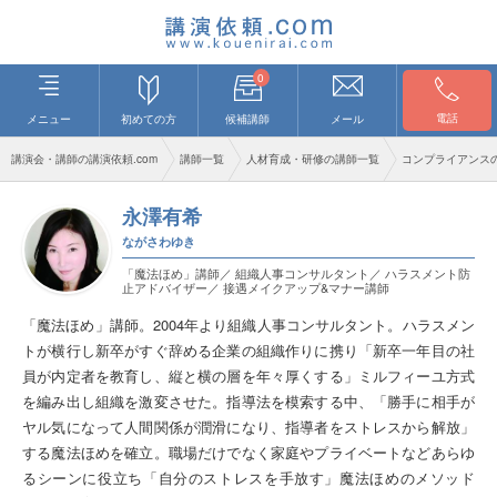
0
電話
メニュー
初めての方
候補講師
メール
講演会・講師の講演依頼.com
講師一覧
人材育成・研修の講師一覧
コンプライアンス
永澤有希
ながさわゆき
「魔法ほめ」講師／ 組織人事コンサルタント／ ハラスメント防
止アドバイザー／ 接遇メイクアップ&マナー講師
「魔法ほめ」講師。2004年より組織人事コンサルタント。ハラスメン
トが横行し新卒がすぐ辞める企業の組織作りに携り「新卒一年目の社
員が内定者を教育し、縦と横の層を年々厚くする」ミルフィーユ方式
を編み出し組織を激変させた。指導法を模索する中、「勝手に相手が
ヤル気になって人間関係が潤滑になり、指導者をストレスから解放」
する魔法ほめを確立。職場だけでなく家庭やプライベートなどあらゆ
るシーンに役立ち「自分のストレスを手放す」魔法ほめのメソッド