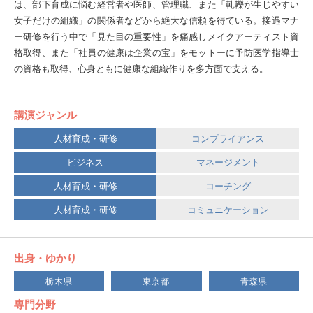
は、部下育成に悩む経営者や医師、管理職、また「軋轢が生じやすい
女子だけの組織」の関係者などから絶大な信頼を得ている。接遇マナ
ー研修を行う中で「見た目の重要性」を痛感しメイクアーティスト資
格取得、また「社員の健康は企業の宝」をモットーに予防医学指導士
の資格も取得、心身ともに健康な組織作りを多方面で支える。
講演ジャンル
人材育成・研修
コンプライアンス
ビジネス
マネージメント
人材育成・研修
コーチング
人材育成・研修
コミュニケーション
出身・ゆかり
栃木県
東京都
青森県
専門分野