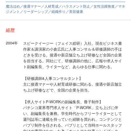
魔法ほめ／接遇マナー／人材育成／ハラスメント防止／女性活躍推進／マネ
ジメント／リーダーシップ／組織作り／美容健康
経歴
2004年
スピークイージー（フェイス総研）入社。現在ビジネス書
作家＆講演家の小倉広氏に人事コンサル＆研修講師の手ほ
どきを受ける。接遇や新店舗立ち上げ研修など全国の企業
を担当する。同社にて、研修講師の他に、広報や求人サイ
ト副編集長、ライターなど、あらゆる仕事に関わる。
【研修講師&人事コンサルタント】
主に接遇マナーや人材育成研修に関わる。接遇や新店舗立
ち上げ研修などで、全国の企業を担当。
【求人サイトP-WORKの副編集長、冊子制作】
パチンコ業界専門求人サイト「P-WORK」立ち上げに伴
い、副編集長を兼務。学生時代からフリーライターとして
週刊誌等に連載を持っていた経験を買われ、コンテンツと
パブリ制作を任される。パブリとして当時ホールスタッフ
向けの書籍はなかった為「ホールのお仕事ハンドブック」