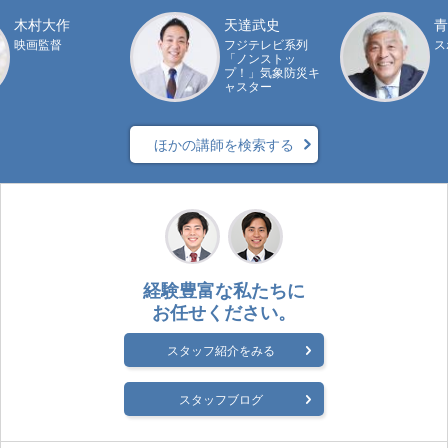
木村大作
天達武史
青
映画監督
フジテレビ系列
ス
「ノンストッ
プ！」気象防災キ
ャスター
ほかの講師を検索する
経験豊富な私たちに
お任せください。
スタッフ紹介をみる
スタッフブログ