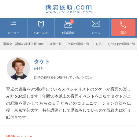
0
電話
メニュー
初めての方
候補講師
メール
講演会・講師の講演依頼.com
講師一覧
芸能の講師一覧
お笑い・ものまねの講師一覧
タケト
たけと
育児の資格を8つ取得しているパパ芸人
育児の資格を8つ取得しているスペシャリストのタケトが育児の楽し
み方をお話します！年間50本以上の育児イベントをこなすタケトがこ
の経験を活かしてあらゆる子どもとのコミュニケーション方法を伝
授！東京学芸大学 特任講師として講義もしているので説得力は折り
紙付きです！