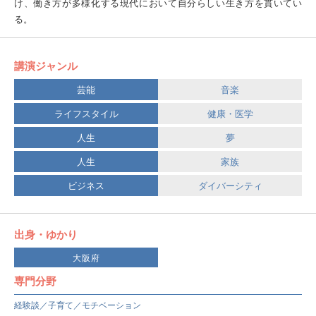
け、働き方が多様化する現代において自分らしい生き方を貫いてい
る。
講演ジャンル
芸能
音楽
ライフスタイル
健康・医学
人生
夢
人生
家族
ビジネス
ダイバーシティ
出身・ゆかり
大阪府
専門分野
経験談／子育て／モチベーション