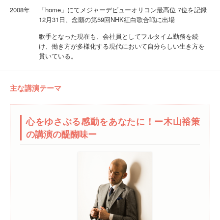
2008年
「home」にてメジャーデビューオリコン最⾼位 7位を記録
12月31日、念願の第59回NHK紅⽩歌合戦に出場
歌手となった現在も、会社員としてフルタイム勤務を続
け、働き方が多様化する現代において自分らしい生き方を
貫いている。
主な講演テーマ
心をゆさぶる感動をあなたに！ー木山裕策
の講演の醍醐味ー