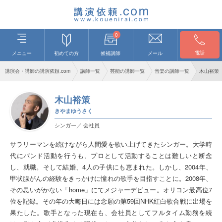
0
電話
メニュー
初めての方
候補講師
メール
講演会・講師の講演依頼.com
講師一覧
芸能の講師一覧
音楽の講師一覧
木山裕策
木山裕策
きやまゆうさく
シンガー／ 会社員
サラリーマンを続けながら人間愛を歌い上げてきたシンガー。⼤学時
代にバンド活動を行うも、プロとして活動することは難しいと断念
し、就職。そして結婚、4⼈の⼦供にも恵まれた。しかし、2004年、
甲状腺がんの経験をきっかけに憧れの歌手を目指すことに。2008年、
その思いがかない「home」にてメジャーデビュー。オリコン最高位7
位を記録。その年の大晦日には念願の第59回NHK紅白歌合戦に出場を
果たした。歌手となった現在も、会社員としてフルタイム勤務を続