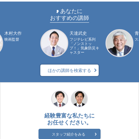
あなたに
おすすめの講師
木村大作
天達武史
青
映画監督
フジテレビ系列
ス
「ノンストッ
プ！」気象防災キ
ャスター
ほかの講師を検索する
経験豊富な私たちに
お任せください。
スタッフ紹介をみる