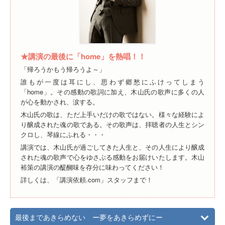
★講演の最後に「home」を熱唱！！
「帰ろうかもう帰ろうよ～」
誰もが一度は耳にし、思わず郷愁にふけってしまう
「home」。その感動の歌詞に加え、木山氏の歌声に多くの人
が心を動かされ、涙する。
木山氏の歌は、ただ上手いだけの歌ではない。様々な経験によ
り醸成された魂の歌である。その歌声は、拝聴者の人生とシン
クロし、琴線にふれる・・・
講演では、木山氏が過ごしてきた人生と、その人生により醸成
された魂の歌声で心をゆさぶる感動をお届けいたします。木山
裕策の講演の醍醐味を存分に味わってください！
詳しくは、「講演依頼.com」スタッフまで！
最後まであきらめない ー夢をあきらめずにー