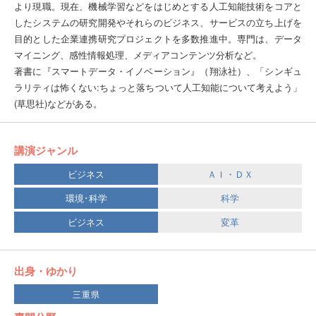
より現職。現在、機械学習などをはじめとする人工知能技術をコアと
したシステムの研究開発やそれらのビジネス、サービスの立ち上げを
目的とした企業連携研究プロジェクトを多数推進中。専門は、データ
マイニング、感性情報処理、メディアコンテンツ分析など。
著書に『スマートデータ・イノベーション』（翔泳社）、「シンギュ
ラリティは怖くない:ちょっと落ちついて人工知能について考えよう」
(草思社)などがある。
講演ジャンル
ビジネス
ＡＩ・ＤＸ
環境･科学
科学
ビジネス
変革
出身・ゆかり
三重県