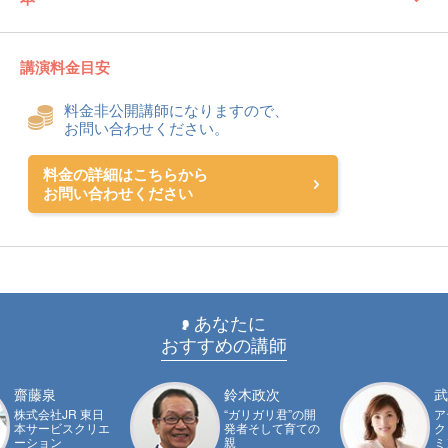
講演料金目安
料金非公開講師になりますので、
お問い合わせください。
料金の詳細はこちらから
お問い合わせください
あなたに
おすすめの講師
齋藤泉
鈴木政次
武
株式会社JR 東日
“ガリガリ君”の開
ア
本サービスクリエ
発者そして育ての
ク
ーション
親
ミ