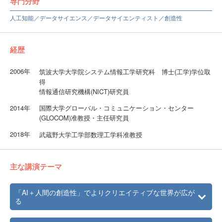
専門分野
人工知能／データサイエンス／データサイエンティスト／創造性
経歴
2006年
筑波大学大学院システム情報工学研究科 博士(工学)学位取
得
情報通信研究機構(NICT)研究員
2014年
国際大学グローバル・コミュニケーション・センター
(GLOCOM)准教授・主任研究員
2018年
武蔵野大学工学部数理工学科准教授
主な講演テーマ
「AI＋人間の創造性」でよりクリエイティブな世界が広が
る