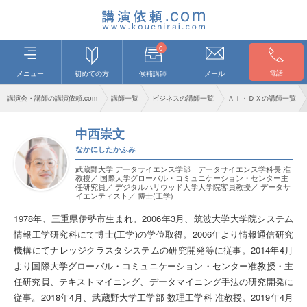
0
電話
メニュー
初めての方
候補講師
メール
講演会・講師の講演依頼.com
講師一覧
ビジネスの講師一覧
ＡＩ・ＤＸの講師一覧
中西崇文
なかにしたかふみ
武蔵野大学 データサイエンス学部 データサイエンス学科長 准
教授／ 国際大学グローバル・コミュニケーション・センター主
任研究員／ デジタルハリウッド大学大学院客員教授／ データサ
イエンティスト／ 博士(工学)
1978年、三重県伊勢市生まれ。2006年3月、筑波大学大学院システム
情報工学研究科にて博士(工学)の学位取得。2006年より情報通信研究
機構にてナレッジクラスタシステムの研究開発等に従事。2014年4月
より国際大学グローバル・コミュニケーション・センター准教授・主
任研究員、テキストマイニング、データマイニング手法の研究開発に
従事。2018年4月、武蔵野大学工学部 数理工学科 准教授。2019年4月