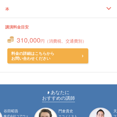
本
講演料金目安
310,000
円（消費税、交通費別）
料金の詳細はこちらから
お問い合わせください
あなたに
おすすめの講師
谷田昭吾
門倉貴史
天
株式会社コアウェ
エコノミスト
フ