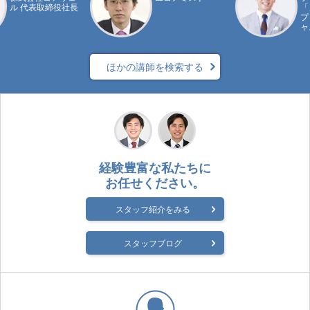
ル 代表取締役社長
「
プ
ャ
ほかの講師を検索する
経験豊富な私たちに
お任せください。
スタッフ紹介をみる
スタッフブログ