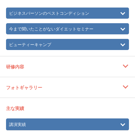
2015年
初の著書『一流の人はなぜそこまで、コンディションにこ
だわるのか？』を出版。現在まで6冊出版し計16万部のベス
ビジネスパーソンのベストコンディション
トセラーに。（中国語版や電子書籍は除く）
2017年
ミスユニバースジャパン鹿児島大会エグゼクティブディレ
今まで聞いたことがないダイエットセミナー
クターに就任
ビューティーキャンプ
研修内容
フォトギャラリー
主な実績
講演実績