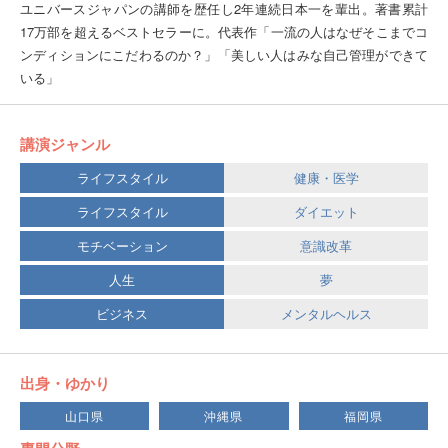
ユニバースジャパンの講師を歴任し2年連続日本一を輩出。著書累計
17万部を超えるベストセラーに。代表作「一流の人はなぜそこまでコ
ンディションにこだわるのか？」「美しい人はみな自己管理ができて
いる」
講演ジャンル
ライフスタイル
健康・医学
ライフスタイル
ダイエット
モチベーション
意識改革
人生
夢
ビジネス
メンタルヘルス
出身・ゆかり
山口県
沖縄県
福岡県