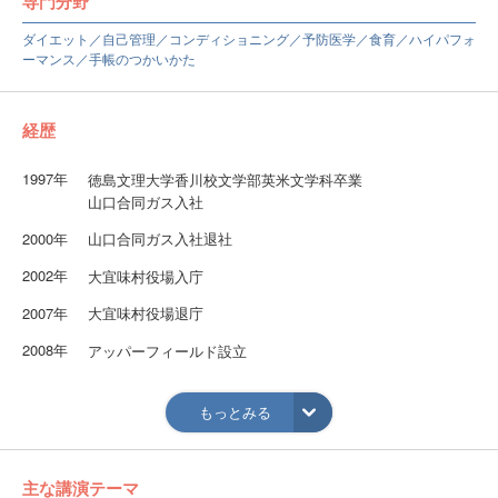
専門分野
ダイエット／自己管理／コンディショニング／予防医学／食育／ハイパフォ
ーマンス／手帳のつかいかた
経歴
1997年
徳島文理大学香川校文学部英米文学科卒業
山口合同ガス入社
2000年
山口合同ガス入社退社
2002年
大宜味村役場入庁
2007年
大宜味村役場退庁
2008年
アッパーフィールド設立
2013年
アッパーフィールドジャパン株式会社へと法人化
もっとみる
2014年
2014ミスユニバースジャパン福岡大会のビューティーキャ
ンプ講師をはじめ、現在まで長崎、福井、鹿児島大会の講
師を歴任し、日本一を2人輩出。
主な講演テーマ