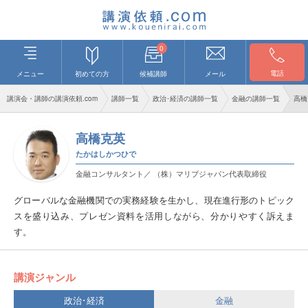
0
電話
メニュー
初めての方
候補講師
メール
講演会・講師の講演依頼.com
講師一覧
政治･経済の講師一覧
金融の講師一覧
高橋
高橋克英
たかはしかつひで
金融コンサルタント／ （株）マリブジャパン代表取締役
グローバルな金融機関での実務経験を生かし、現在進行形のトピック
スを盛り込み、プレゼン資料を活用しながら、分かりやすく訴えま
す。
講演ジャンル
政治･経済
金融