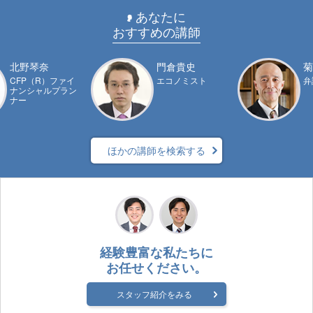
あなたに
おすすめの講師
北野琴奈
門倉貴史
菊
CFP（R）ファイ
エコノミスト
弁
ナンシャルプラン
ナー
ほかの講師を検索する
経験豊富な私たちに
お任せください。
スタッフ紹介をみる