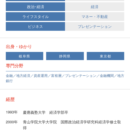
政治･経済
経済
ライフスタイル
マネー・不動産
ビジネス
プレゼンテーション
出身・ゆかり
岐阜県
静岡県
東京都
専門分野
金融／地方経済／資産運用／富裕層／プレゼンテーション／金融機関／地方
銀行
経歴
1993年
慶應義塾大学 経済学部卒
2000年
青山学院大学大学院 国際政治経済学研究科経済学修士取
得