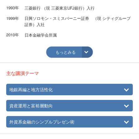
1993年
三菱銀行 （現 三菱東京UFJ銀行）入行
1999年
日興ソロモン・スミスバーニー証券 （現 シティグループ
証券）入社
2010年
日本金融学会所属
2013年
マリブジャパン設立
もっとみる
主な講演テーマ
地銀再編と地方活性化
資産運用と富裕層動向
外資系金融のシンプルプレゼン術