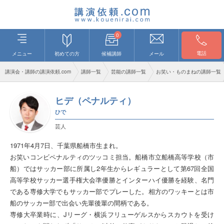
0
電話
メニュー
初めての方
候補講師
メール
講演会・講師の講演依頼.com
講師一覧
芸能の講師一覧
お笑い・ものまねの講師一覧
ヒデ（ペナルティ）
ひで
芸人
1971年4月7日、千葉県船橋市生まれ。
お笑いコンビペナルティのツッコミ担当。船橋市立船橋高等学校（市
船）ではサッカー部に所属し2年生からレギュラーとして第67回全国
高等学校サッカー選手権大会準優勝とインターハイ優勝を経験、名門
である専修大学でもサッカー部でプレーした。相方のワッキーとは市
船のサッカー部で出会い先輩後輩の間柄である。
専修大卒業時に、Jリーグ・横浜フリューゲルスからスカウトを受け