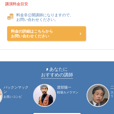
講演料金目安
料金非公開講師になりますので、
お問い合わせください。
料金の詳細はこちらから
お問い合わせください
あなたに
おすすめの講師
パックンマック
渡部陽一
二
ン
戦場カメラマン
ス
リ
お笑いコンビ