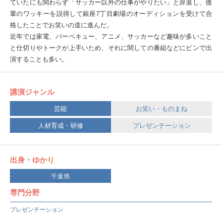
ていたにも関わらず「サッカー以外の仕事がやりたい」と辞退し、後
輩のワッキーを説得して銀座7丁目劇場のオーディションを受けて合
格したことでお笑いの道に進んだ。
近年では家電、バーベキュー、アニメ、サッカーなど趣味が多いこと
と仕切りやトークが上手いため、それに関しての番組などにピンで出
演することも多い。
講演ジャンル
芸能
お笑い・ものまね
人材育成・研修
プレゼンテーション
出身・ゆかり
千葉県
専門分野
プレゼンテーション