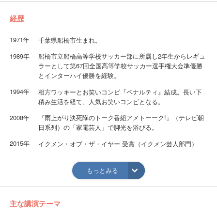
経歴
1971年
千葉県船橋市生まれ。
1989年
船橋市立船橋高等学校サッカー部に所属し2年生からレギュ
ラーとして第67回全国高等学校サッカー選手権大会準優勝
とインターハイ優勝を経験。
1994年
相方ワッキーとお笑いコンビ『ペナルティ』結成。長い下
積み生活を経て、人気お笑いコンビとなる。
2008年
『雨上がり決死隊のトーク番組アメトーーク!』（テレビ朝
日系列）の「家電芸人」で脚光を浴びる。
2015年
イクメン・オブ・ザ・イヤー 受賞（イクメン芸人部門）
【趣味】サッカー／BBQ／競馬／料理／読書／スポーツ観
戦
もっとみる
【特技】サッカー／雑学／家電
主な講演テーマ