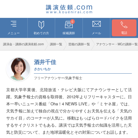
0
電話
メニュー
初めての方
候補講師
メール
講演会・講師の講演依頼.com
講師一覧
芸能の講師一覧
アナウンサー・MCの講師一覧
酒井千佳
さかいちか
フリーアナウンサー/気象予報士
京都大学卒業後、北陸放送・テレビ大阪にてアナウンサーとして活
躍。気象予報士の資格を取得後、2012年よりフリーキャスターに。日
本一早いニュース番組「Oha！4 NEWS LIVE」や「ミヤネ屋」では、
天気予報に加えて独自の視点で分かりやすくお天気を伝える「天気の
サカイ目」のコーナーが人気に。移動はもっぱらロードバイクを活用
するサイクリストでもある。講演では天気予報士の知識を活用した天
気と防災について、また地球温暖化とその対策についてお話します。