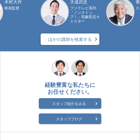
木村大作
天達武史
青
映画監督
フジテレビ系列
ス
「ノンストッ
プ！」気象防災キ
ャスター
ほかの講師を検索する
経験豊富な私たちに
お任せください。
スタッフ紹介をみる
スタッフブログ