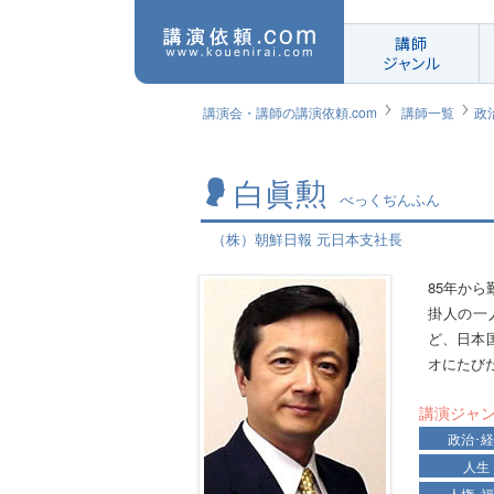
講師
ジャンル
講演会・講師の講演依頼.com
講師一覧
政
白眞勲
べっくぢんふん
（株）朝鮮日報 元日本支社長
85年か
掛人の一
ど、日本
オにたび
講演ジャ
政治･
人生
人権･