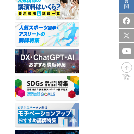
質
問
TOPに
戻る