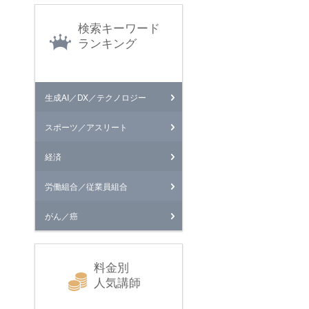
検索キーワード
ランキング
生成AI／DX／テクノロジー
スポーツ／アスリート
経済
労働組合／従業員組合
がん／癌
料金別
人気講師