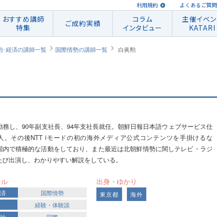
利用規約
よくあるご質問
おすすめ講師
コラム
主催イベン
ご成約実績
特集
インタビュー
KATARI
治･経済の講師一覧
国際情勢の講師一覧
白眞勲
ら勤務し、90年副支社長、94年支社長就任。朝鮮日報日本語ウェブサービス仕
人。その後NTT iモードの初の海外メディア公式コンテンツを手掛けるな
国内で積極的な活動をしており、また最近は北朝鮮情勢に関しテレビ・ラジ
たび出演し、わかりやすい解説をしている。
ンル
出身・ゆかり
経済
国際情勢
東京都
海外
経験・体験談
福祉
国際