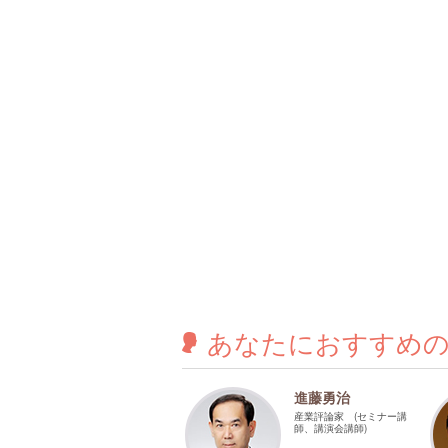
あなたに
おすすめ
進藤勇治
産業評論家 (セミナー講
師、講演会講師)