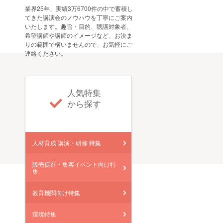
業界25年、実績3万6700件の中で蓄積し
てきた講演会のノウハウを丁寧にご案内
いたします。趣旨・目的、聴講対象者、
希望講師や講師のイメージなど、お決ま
りの範囲で構いませんので、お気軽にご
連絡ください。
人気特集
から探す
人材育成 講演・研修 特集
販売促進・集客イベント向け特
集
教育機関向け特集
環境特集