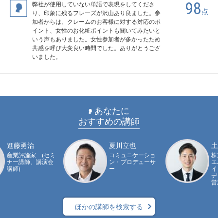
98
弊社が使用していない単語で表現をしてくださ
点
り、印象に残るフレーズが沢山あり良ました。参
加者からは、クレームのお客様に対する対応のポ
イント、女性のお化粧ポイントも聞いてみたいと
いう声もありました。女性参加者が多かったため
共感を呼び大変良い時間でした。ありがとうござ
いました。
あなたに
おすすめの講師
進藤勇治
夏川立也
土
産業評論家 (セミ
コミュニケーショ
株
ナー講師、講演会
ン・プロデューサ
エ
講師)
ー
イ
デ
営
ほかの講師を検索する