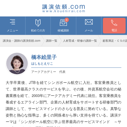
0
電話
メニュー
初めての方
候補講師
メール
講演会・講師の講演依頼.com
講師一覧
人材育成・研修の講師一覧
顧客満足・ＣＳの
橋本絵里子
はしもとえりこ
アークアカデミー 代表
大学卒業後、JTBを経てシンガポール航空に入社。客室乗務員とし
て、世界最高クラスのサービスを学ぶ。その後、外資系航空会社の秘
書業務を経て、2003年にアークアカデミー代表に就任。客室乗務員を
養成するエアライン部門、企業の人材育成をサポートする研修部門の
講師として、サービスマインドのさらなる普及に努めている。真摯な
姿勢と熱心な指導は、多くの関係者から厚い支持を得ている。講演テ
ーマは「シンガポール航空に学ぶ世界最高のサービスマインド ～サ