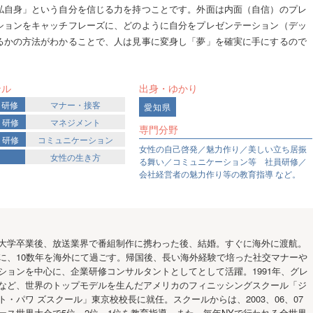
私自身」という自分を信じる力を持つことです。外面は内面（自信）のプレ
ションをキャッチフレーズに、どのように自分をプレゼンテーション（デッ
るかの方法がわかることで、人は見事に変身し「夢」を確実に手にするので
ンル
出身・ゆかり
・研修
マナー・接客
愛知県
・研修
マネジメント
専門分野
・研修
コミュニケーション
女性の自己啓発／魅力作り／美しい立ち居振
女性の生き方
る舞い／コミュニケーション等 社員研修／
会社経営者の魅力作り等の教育指導 など。
大学卒業後、放送業界で番組制作に携わった後、結婚。すぐに海外に渡航。
に、10数年を海外にて過ごす。帰国後、長い海外経験で培った社交マナーや
ションを中心に、企業研修コンサルタントとしてとして活躍。1991年、グレ
など、世界のトップモデルを生んだアメリカのフィニッシングスクール「ジ
ト・パワ ズスクール」東京校校長に就任。スクールからは、2003、06、07
ース世界大会で5位、2位、1位を教育指導。また、毎年NYで行われる全世界