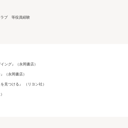
クラブ 等役員経験
デイング』（永岡書店）
ー』（永岡書店）
を見つける』 （リヨン社）
社）