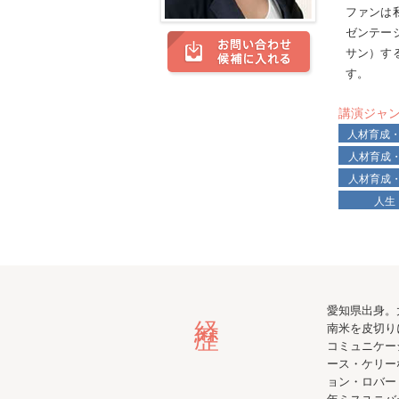
ファンは
ゼンテー
サン）す
す。
講演ジャ
人材育成
人材育成
人材育成
人生
経歴
愛知県出身。
南米を皮切り
コミュニケー
ース・ケリー
ョン・ロバー
年ミスユニバ