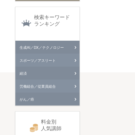
検索キーワード
ランキング
生成AI／DX／テクノロジー
スポーツ／アスリート
経済
労働組合／従業員組合
がん／癌
料金別
人気講師