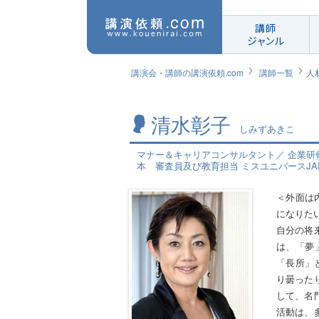
講師
ジャンル
講演会・講師の講演依頼.com
講師一覧
人
清水彰子
しみずあきこ
マナー＆キャリアコンサルタント／ 企業研修
本 審査員及び教育担当 ミスユニバースJA
＜外面は
になりた
自分の将
は、「夢
「長所」
り曇った
して、名
活動は、