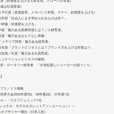
社員（好感度を上げる人材育成、グローバル育成）、
育成は社員育成）
女子行員（意識改革、メガバンク対策、マナー、好感度を上げる）
法学部「社会人にまず求められるものは何？」
ー研修「好感度を上げる」
学校「魅力ある医療現場とは？／人材育成」
業員「魅力あるおもてなし研修」
修「メデイア対策・魅力ある経営者」
販売員「ブランドビジネスとは？ブランド力を上げる対策は？」
社役員／社員「魅力ある社員育成」
ュニケーションビジネスの秘策」
所・ロータリー経営者 「21世紀新しいリーダーの顔つくり」
績】
ンプリ／ミス着物
界大会2003年度5位、06年度2位、07年度1位
ル・・ウエブジェニック1位
ーナショナル モデル＆タレントアソシエーション）＞
デルオブザイヤー輩出（日本人初）