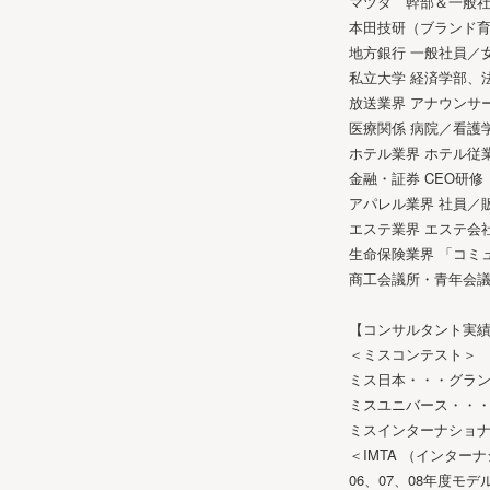
マツダ 幹部＆一般
本田技研（ブランド
地方銀行 一般社員／
私立大学 経済学部、
放送業界 アナウンサ
医療関係 病院／看護
ホテル業界 ホテル従
金融・証券 CEO研
アパレル業界 社員／
エステ業界 エステ会
生命保険業界 「コミ
商工会議所・青年会議
【コンサルタント実
＜ミスコンテスト＞
ミス日本・・・グラ
ミスユニバース・・・世
ミスインターナショナ
＜IMTA （インタ
06、07、08年度モ