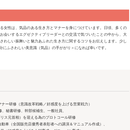
る女性は、気品のある生き方とマナーを身につけています。日頃、多くの
お会いするエグゼクティブリーダーとの交流で気づいたことの中から、大
さわしい振舞いと魅力あふれた生き方に関するコツをお伝えします。少し
分にふさわしい美意識（気品）の手ががり＞になれば幸いです。
マナー研修（意識改革戦略／好感度を上げる営業戦力）
研修、秘書研修、幹部候補生、一般社員、
ギリス元首相）を迎える為のプロトコール研修
自動車（全国販売店優秀者表彰者への講演＆マニュアル作成）、