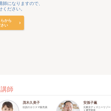
講師になりますので、
せください。
ちらから
ださい
の講師
茂木久美子
安孫子薫
伝説のカリスマ販売員
元東京ディズニーリゾー
ト運営部長