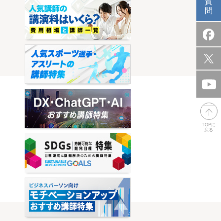
質
問
TOPに
戻る