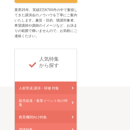
業界25年、実績3万6700件の中で蓄積し
てきた講演会のノウハウを丁寧にご案内
いたします。趣旨・目的、聴講対象者、
希望講師や講師のイメージなど、お決ま
りの範囲で構いませんので、お気軽にご
連絡ください。
人気特集
から探す
人材育成 講演・研修 特集
販売促進・集客イベント向け特
集
教育機関向け特集
環境特集