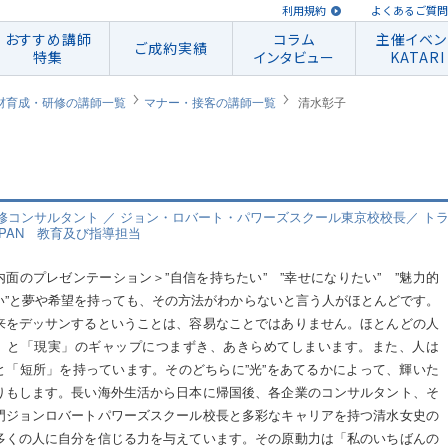
利用規約
よくあるご質問
おすすめ講師
コラム
主催イベン
ご成約実績
特集
インタビュー
KATARI
材育成・研修の講師一覧
マナー・接客の講師一覧
清水彰子
コンサルタント ／ ジョン・ロバート・パワーズスクール東京校校長／ トラン
PAN 教育及び指導担当
内面のプレゼンテーション＞”自信を持ちたい” ”幸せになりたい” ”魅力的
い”と夢や希望を持っても、その方法がわからないと言う人がほとんどです。
来をデッサンするということは、容易なことではありません。ほとんどの人
」と「現実」のギャップにつまずき、あきらめてしまいます。また、人は
と「短所」を持っています。そのどちらに”光”をあてるかによって、輝いた
りもします。長い海外生活から日本に帰国後、各企業のコンサルタント、そ
門ジョンロバートパワーズスクール校長と多彩なキャリアを持つ清水女史の
多くの人に自分を信じる力を与えています。その原動力は「私のいちばんの