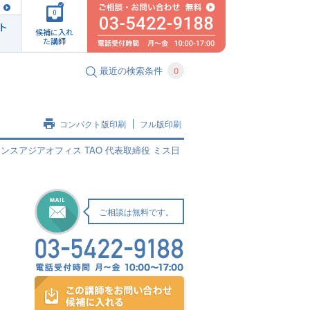
0
ト
候補に入れ
た講師
最近の検索条件
0
コンパクト版印刷
フル版印刷
スアジアオフィス TAO 代表取締役 ミス日
ご相談は無料です。