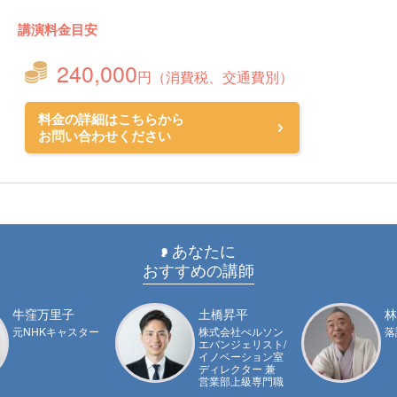
講演料金目安
240,000
円（消費税、交通費別）
料金の詳細はこちらから
お問い合わせください
あなたに
おすすめの講師
牛窪万里子
土橋昇平
林
元NHKキャスター
株式会社ぺルソン
落
エバンジェリスト/
イノベーション室
ディレクター 兼
営業部上級専門職