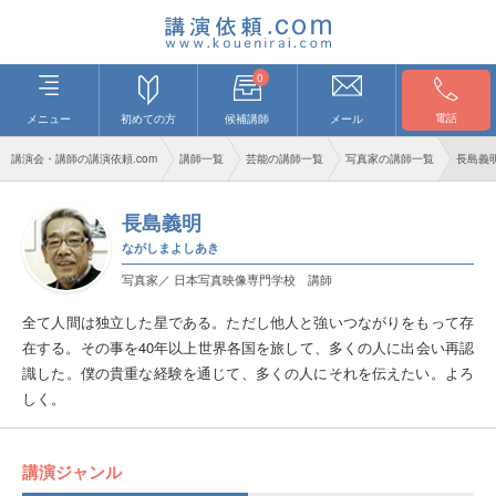
0
電話
メニュー
初めての方
候補講師
メール
講演会・講師の講演依頼.com
講師一覧
芸能の講師一覧
写真家の講師一覧
長島義
長島義明
ながしまよしあき
写真家／ 日本写真映像専門学校 講師
全て人間は独立した星である。ただし他人と強いつながりをもって存
在する。その事を40年以上世界各国を旅して、多くの人に出会い再認
識した。僕の貴重な経験を通じて、多くの人にそれを伝えたい。よろ
しく。
講演ジャンル