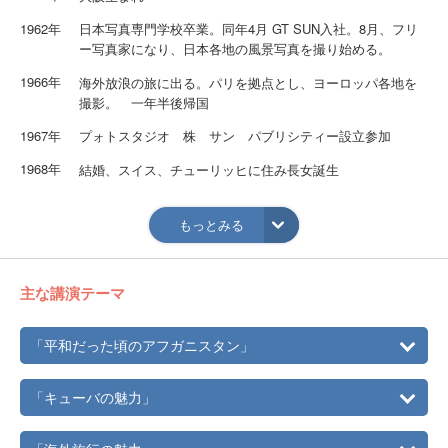
1962年
日本写真専門学校卒業。同年4月 GT SUN入社。8月、フリ
ー写真家になり、日本各地の風景写真を撮り始める。
1966年
海外放浪の旅に出る。パリを拠点とし、ヨーロッパ各地を
撮影。 一年半後帰国
1967年
プォトスタジオ 株 サン パブリシティー設立参加
1968年
結婚、スイス、チューリッヒに住み長女誕生
1969年
各国を撮影、イランのテヘランで交通事故に会う
もっとみる
1970年
写真集『大阪万国博覧会 建築と造形』（ノーベル書房）
を出版
1971年
長島義明個人フォトライブラリー、ブレンセンター設立
主な講演テーマ
1972年
世界各国撮影旅行が続く
「平和だった頃のアフガニスタン」
1977年
アフガニスタン各地を45日間撮影旅行
「キューバの魅力」