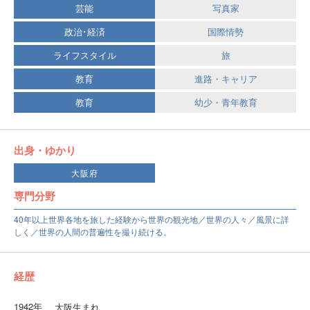
芸能
写真家
政治･経済
国際情勢
ライフスタイル
旅
教育
進路・キャリア
教育
幼少・青年教育
出身・ゆかり
大阪府
専門分野
40年以上世界各地を旅した経験から世界の観光地／世界の人々／風景に詳
しく／世界の人間の普遍性を撮り続ける。
経歴
1942年
大阪生まれ