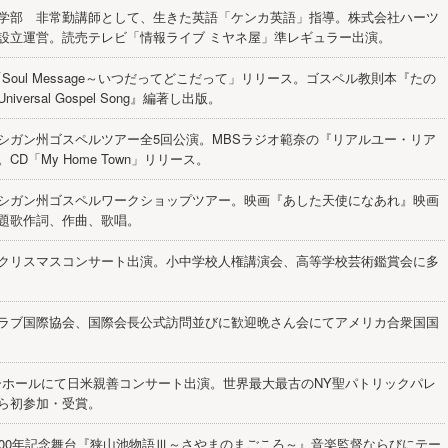
学部 非常勤講師として、生きた英語「ケンカ英語」指導。株式会社ハーツ
設立運営。読売テレビ「情報ライブ ミヤネ屋」準レギュラー出演。
Soul Message～いつだってどこだって」リリース。ゴスペル教則本『たの
versal Gospel Song』編著し出版。
シガン州ゴスペルツアー全5回公演。MBSラジオ範奈の『リアルユー・リア
CD「My Home Town」リリース。
シガン州ゴスペルワークショップツアー。映画『あした天使になあれ』映画
題歌作詞、作曲、歌唱。
クリスマスコンサート出演。小中学校人権講演会、高等学校芸術鑑賞会に多
ラブ国際協会、国際会長公式訪問並びに歓迎晩さん会にてアメリカ合衆国国
ーホールにて日米親善コンサート出演。世界最大最古のNY聖パトリックパレ
ら初参加・受賞。
400年記念舞台『狭山池物語Ⅲ～さやまのまごころ～』音楽監督ならびにテー