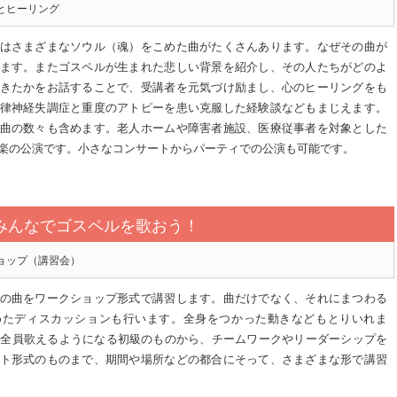
とヒーリング
はさまざまなソウル（魂）をこめた曲がたくさんあります。なぜその曲が
ます。またゴスペルが生まれた悲しい背景を紹介し、その人たちがどのよ
きたかをお話することで、受講者を元気づけ励まし、心のヒーリングをも
律神経失調症と重度のアトピーを患い克服した経験談などもまじえます。
曲の数々も含めます。老人ホームや障害者施設、医療従事者を対象とした
楽の公演です。小さなコンサートからパーティでの公演も可能です。
！ みんなでゴスペルを歌おう！
ョップ（講習会）
の曲をワークショップ形式で講習します。曲だけでなく、それにまつわる
めたディスカッションも行います。全身をつかった動きなどもとりいれま
で全員歌えるようになる初級のものから、チームワークやリーダーシップを
ト形式のものまで、期間や場所などの都合にそって、さまざまな形で講習