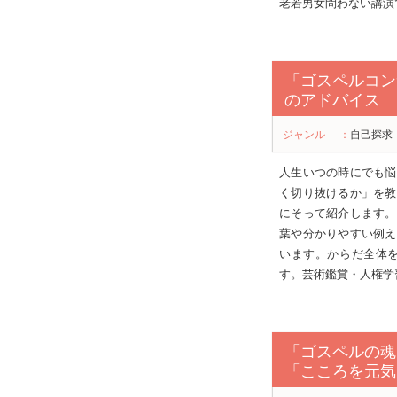
老若男女問わない講演
「ゴスペルコンサー
のアドバイス
ジャンル
：
自己探求
人生いつの時にでも悩
く切り抜けるか」を教
にそって紹介します。
葉や分かりやすい例え
います。からだ全体
す。芸術鑑賞・人権学
「ゴスペルの魂
「こころを元気