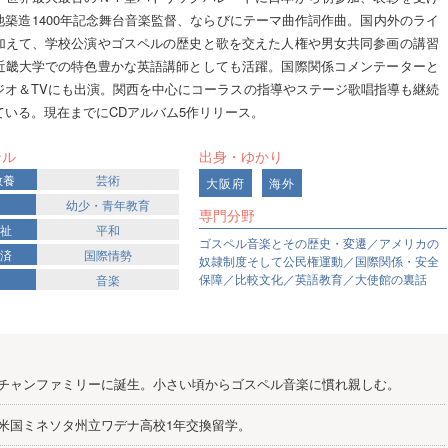
池築造1400年記念舞台音楽監督、ならびにテーマ曲作詞作曲。国内外のライ
加えて、学校公演やゴスペルの歴史と歌を交えた人権や男女共同参画の講習
近畿大学での特色豊かな英語講師としても活躍。国際関係コメンテーターと
ジオ＆TVにも出演。関西を中心にコーラスの指導やステージ歌唱指導も継続
ている。現在までにCDアルバム5作リリース。
ンル
出身・ゆかり
教養
芸術
大阪府
海外
幼少・青年教育
専門分野
福祉
平和
ゴスペル音楽とその歴史・変遷／アメリカの
経済
国際情勢
奴隷制度そして公民権運動／国際関係・安全
保障／比較文化／英語教育／大使館の裏話
音楽
チャンファミリーに誕生。小さい頃からゴスペル音楽に慣れ親しむ。
米国ミネソタ州立ワデナ高校1年交換留学。