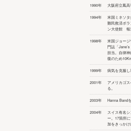
1990年
大阪府立鳳高
1994年
米国ミネソタ
難民救済ボラ
ン大使館 報
1998年
米国ジョージ
門誌「Jane
担当。自律神
復のため10
1999年
病気を克服し
2001年
アメリカゴス
る。
2003年
Hanna Ba
2004年
スイス有名シ
ー。17箇所に
加をきっかけ