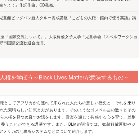
生きよう』作詞作曲。CD発売。
児童館ビッグバン新人クルー養成講座『こどもの人権・館内で使う英語』講
解講座『国際交流について』。大阪樟蔭女子大学『児童学会ゴスペルワークショ
野市国際交流歓迎会出演。
を学ぼう～Black Lives Matterが意味するもの～
隷としてアフリカから連れて来られた人たちの悲しい歴史と、それを乗り
れた素晴らしい知恵と力があります。そのようなゴスペル曲の数々とその
ら人権を見つめ直すお話をします。音楽を通じて共感する心を育て、差別
養うことができる講演です。また、BLMの講演では、奴隷解放運動やジ
アメリカの刑務所システムなどについて紹介します。