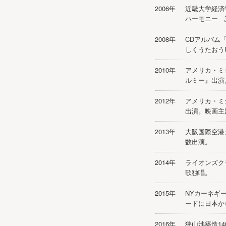
2006年
近畿大学経済
ハーモニー 
2008年
CDアルバム「
しくうたおうUni
2010年
アメリカ・ミ
ルミー』出演。
2012年
アメリカ・ミ
出演。映画主
2013年
大阪国際空港
数出演。
2014年
ライオンズク
歌独唱。
2015年
NYカーネギ
ードに日本か
2016年
狭山池築造1