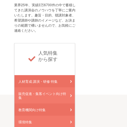
業界25年、実績3万6700件の中で蓄積し
てきた講演会のノウハウを丁寧にご案内
いたします。趣旨・目的、聴講対象者、
希望講師や講師のイメージなど、お決ま
りの範囲で構いませんので、お気軽にご
連絡ください。
人気特集
から探す
人材育成 講演・研修 特集
販売促進・集客イベント向け特
集
教育機関向け特集
環境特集