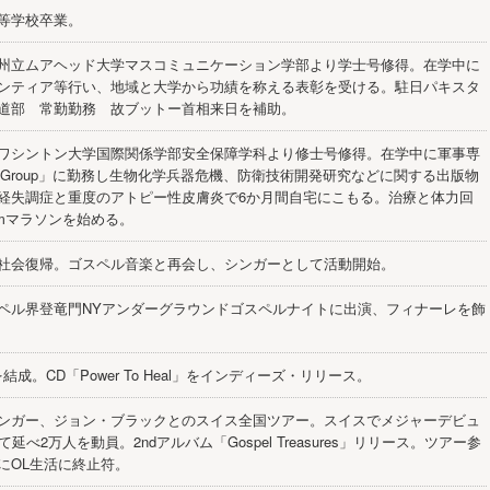
等学校卒業。
州立ムアヘッド大学マスコミュニケーション学部より学士号修得。在学中に
ンティア等行い、地域と大学から功績を称える表彰を受ける。駐日パキスタ
道部 常勤勤務 故ブットー首相来日を補助。
ワシントン大学国際関係学部安全保障学科より修士号修得。在学中に軍事専
’s Group」に勤務し生物化学兵器危機、防衛技術開発研究などに関する出版物
経失調症と重度のアトピー性皮膚炎で6か月間自宅にこもる。治療と体力回
Kmマラソンを始める。
社会復帰。ゴスペル音楽と再会し、シンガーとして活動開始。
ペル界登竜門NYアンダーグラウンドゴスペルナイトに出演、フィナーレを飾
ndを結成。CD「Power To Heal」をインディーズ・リリース。
ンガー、ジョン・ブラックとのスイス全国ツアー。スイスでメジャーデビュ
て延べ2万人を動員。2ndアルバム「Gospel Treasures」リリース。ツアー参
にOL生活に終止符。