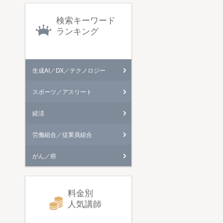
検索キーワード
ランキング
生成AI／DX／テクノロジー
スポーツ／アスリート
経済
労働組合／従業員組合
がん／癌
料金別
人気講師