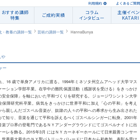
利用規約
よくあるご質問
おすすめ講師
コラム
主催イベン
ご成約実績
特集
インタビュー
KATARI
化・教養の講師一覧
芸術の講師一覧
HannaBunya
んや
ャー
れ、16 歳で単身アメリカに渡る。1994年ミネソタ州立ムアヘッド大学マス
ケーション学部卒業。在学中の難民保護活動（感謝状を受ける）をきっかけ
の安全保障」を軸においた平和づくりを研究する。ジョージワシントン大学
全保障研究科卒業。病気をきっかけに世界平和に加え「心の平和」を考え
から親しんだゴスペル音楽が、奴隷の人々の平和への希求から生み出された
めて知り、音楽を通じて平和を訴えるべくゴスペルシンガーに転身。2001年
音楽プロ界の登竜門であるＮＹアンダーグラウンドにてゴスペルナイトに出
ナーレを飾る。2015年3月 にはＮＹカーネギーホールにて日米親善コンサー
、世界最大最古のＮＹ聖パトリックパレードに日本から初参加、表彰を受け