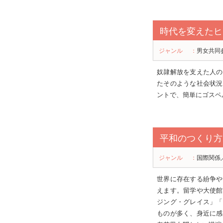
時代を変えたヒ
ジャンル
：
男女共同
奴隷解放を支えた人の
たそのような社会状況
ントで、簡単にゴスペ
平和のつくり方
ジャンル
：
国際関係
世界に存在する紛争や
えます。留学や大使館
ジング・グレイス」「
ものが多く、身近に感