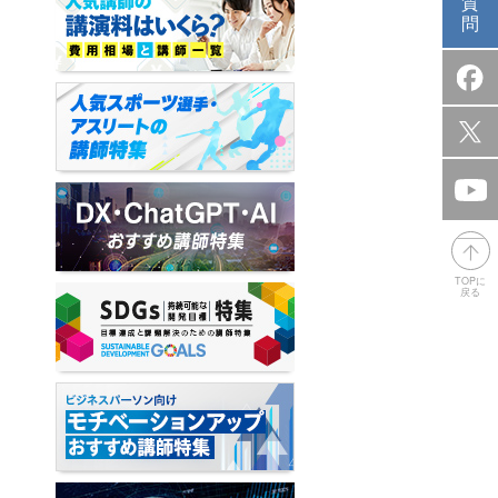
質
問
TOPに
戻る