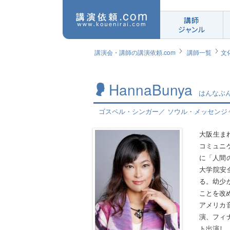
講師
ジャンル
講演会・講師の講演依頼.com
講師一覧
文
HannaBunya
はんなぶ
ゴスペル・シンガー／ ソウル・メッセンジ
大阪生ま
コミュニ
に「人間
大学院安
る。幼少
ことを改
アメリカ
演、フィ
ト出演し