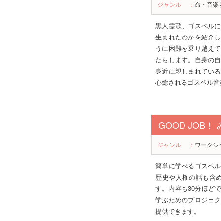
ジャンル
：
命・音楽
黒人霊歌、ゴスペルに
生まれたのかを紹介し
うに困難を乗り越えて
たらします。自身の自
身近に親しまれている
心癒されるゴスペル音
GOOD JOB
ジャンル
：
ワークシ
簡単に学べるゴスペル
歴史や人権の話も含
す。内容も30分ほど
学ぶためのプロジェク
提供できます。