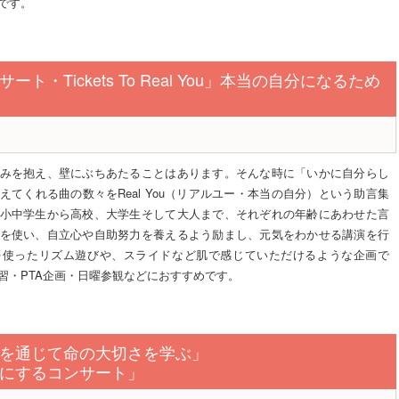
です。
ト・Tickets To Real You」本当の自分になるため
みを抱え、壁にぶちあたることはあります。そんな時に「いかに自分らし
えてくれる曲の数々をReal You（リアルユー・本当の自分）という助言集
小中学生から高校、大学生そして大人まで、それぞれの年齢にあわせた言
を使い、自立心や自助努力を養えるよう励まし、元気をわかせる講演を行
を使ったリズム遊びや、スライドなど肌で感じていただけるような企画で
習・PTA企画・日曜参観などにおすすめです。
を通じて命の大切さを学ぶ」
にするコンサート」