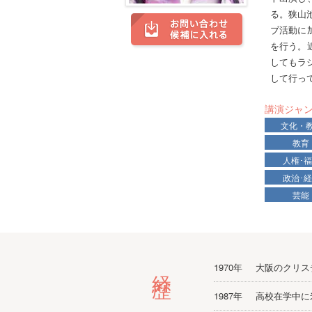
る。狭山
ブ活動に
を行う。
してもラ
して行っ
講演ジャ
文化・
教育
人権･
政治･
芸能
経歴
1970年
大阪のクリス
1987年
高校在学中に