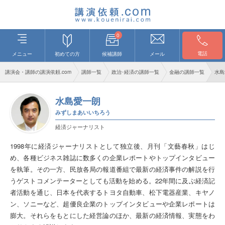
0
電話
メニュー
初めての方
候補講師
メール
講演会・講師の講演依頼.com
講師一覧
政治･経済の講師一覧
金融の講師一覧
水島
水島愛一朗
みずしまあいいちろう
経済ジャーナリスト
1998年に経済ジャーナリストとして独立後、月刊「文藝春秋」はじ
め、各種ビジネス雑誌に数多くの企業レポートやトップインタビュー
を執筆。その一方、民放各局の報道番組で最新の経済事件の解説を行
うゲストコメンテーターとしても活動を始める。22年間に及ぶ経済記
者活動を通じ、日本を代表するトヨタ自動車、松下電器産業、キヤノ
ン、ソニーなど、超優良企業のトップインタビューや企業レポートは
膨大。それらをもとにした経営論のほか、最新の経済情報、実態をわ