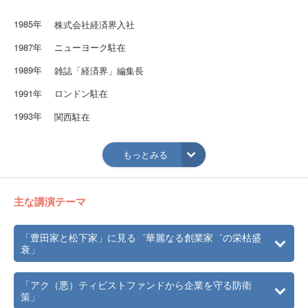
1985年
株式会社経済界入社
1987年
ニューヨーク駐在
1989年
雑誌「経済界」編集長
1991年
ロンドン駐在
1993年
関西駐在
1998年
経済ジャーナリストとして独立
もっとみる
2006年
4月より日本ペンクラブ会員
主な講演テーマ
「豊田家と松下家」に見る゛華麗なる創業家゛の栄枯盛
衰」
「アク（悪）ティビストファンドから企業を守る防衛
策」