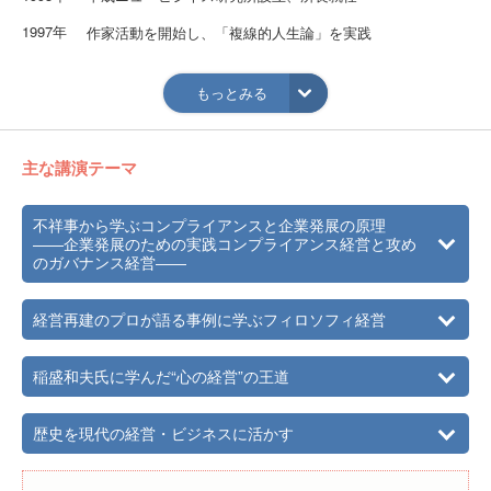
1997年
作家活動を開始し、「複線的人生論」を実践
2007年
㈱ハードオフコーポレーション（東証一部） 代表取締役社
長就任
もっとみる
2008年
経営コンサルタント、作家、歴史研究家として活動
NPO法人 確定拠出型年金教育・普及協会 理事長
主な講演テーマ
2012年
一般社団法人 日本中継ぎ経営者協会 理事長就任
2014年
㈱リソー教育（東証一部） 取締役副社長就任
不祥事から学ぶコンプライアンスと企業発展の原理
――企業発展のための実践コンプライアンス経営と攻め
2015年
同社取締役副社長兼コンプライアンス経営担当兼管理部門
のガバナンス経営――
管掌兼リスク・コンプライアンス委員会委員長兼再発防止
委員会副委員長
経営再建のプロが語る事例に学ぶフィロソフィ経営
稲盛和夫氏に学んだ“心の経営”の王道
歴史を現代の経営・ビジネスに活かす