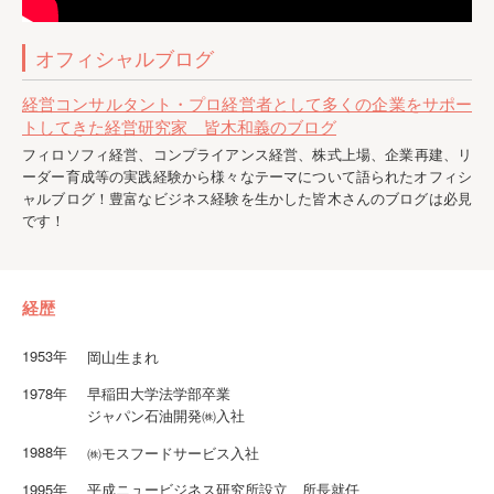
オフィシャルブログ
経営コンサルタント・プロ経営者として多くの企業をサポー
トしてきた経営研究家 皆木和義のブログ
フィロソフィ経営、コンプライアンス経営、株式上場、企業再建、リ
ーダー育成等の実践経験から様々なテーマについて語られたオフィシ
ャルブログ！豊富なビジネス経験を生かした皆木さんのブログは必見
です！
経歴
1953年
岡山生まれ
1978年
早稲田大学法学部卒業
ジャパン石油開発㈱入社
1988年
㈱モスフードサービス入社
1995年
平成ニュービジネス研究所設立、所長就任