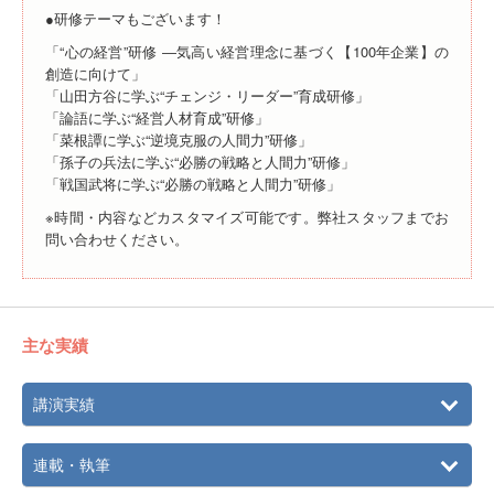
●研修テーマもございます！
「“心の経営”研修 ―気高い経営理念に基づく【100年企業】の
創造に向けて」
「山田方谷に学ぶ“チェンジ・リーダー”育成研修」
「論語に学ぶ“経営人材育成”研修」
「菜根譚に学ぶ“逆境克服の人間力”研修」
「孫子の兵法に学ぶ“必勝の戦略と人間力”研修」
「戦国武将に学ぶ“必勝の戦略と人間力”研修」
※時間・内容などカスタマイズ可能です。弊社スタッフまでお
問い合わせください。
主な実績
講演実績
連載・執筆