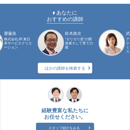
あなたに
おすすめの講師
齋藤泉
鈴木政次
武
株式会社JR 東日
“ガリガリ君”の開
ア
本サービスクリエ
発者そして育ての
ク
ーション
親
ミ
ス
ほかの講師を検索する
経験豊富な私たちに
お任せください。
スタッフ紹介をみる