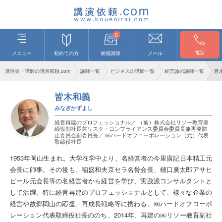
0
電話
メニュー
初めての方
候補講師
メール
講演会・講師の講演依頼.com
講師一覧
ビジネスの講師一覧
経営論の講師一覧
皆
皆木和義
みなぎかずよし
経営再建のプロフェッショナル／ （前）株式会社リソー教育取
締役副社長兼リスク・コンプライアンス委員会委員長兼再発防
止委員会副委員長／ ㈱ハードオフコーポレーション（元）代表
取締役社長
1953年岡山生まれ。大学在学中より、名経営者の今里廣記日本精工元
会長に師事。その後も、稲盛和夫京セラ名誉会長、樋口廣太郎アサヒ
ビール元会長等の名経営者から経営を学び、実践派コンサルタントと
して活躍。特に経営再建のプロフェッショナルとして、様々な企業の
経営や故郷岡山の応援、再成長戦略等に携わる。㈱ハードオフコーポ
レーション代表取締役社長ののち、2014年、再建の㈱リソー教育副社