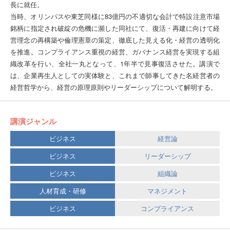
長に就任。
当時、オリンパスや東芝同様に83億円の不適切な会計で特設注意市場
銘柄に指定され破綻の危機に瀕した同社にて、復活・再建に向けて経
営理念の再構築や倫理憲章の策定、徹底した見える化・経営の透明化
を推進。コンプライアンス重視の経営、ガバナンス経営を実現する組
織改革を行い、全社一丸となって、1年半で見事復活させた。講演で
は、企業再生人としての実体験と、これまで師事してきた名経営者の
経営哲学から、経営の原理原則やリーダーシップについて解明する。
講演ジャンル
ビジネス
経営論
ビジネス
リーダーシップ
ビジネス
組織論
人材育成・研修
マネジメント
ビジネス
コンプライアンス