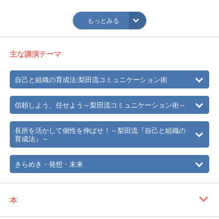
1995年
近鉄バファローズバッテリーコーチ
もっとみる
1996年
近鉄バファローズ二軍監督
2000年
大阪近鉄バファローズ監督。2001年にはチームを12年ぶり
のリーグ優勝に導く。
主な講演テーマ
2005年
NHK野球解説、日刊スポーツ野球評論家
自己と組織の育成法:梨田流コミュニケーション術
2008年
北海道日本ハムファイターズ監督に就任し、指揮を執る。
(～2011年)
信頼しよう、任せよう～梨田流コミュニケーション術～
2012年
NHKプロ野球解説、 日刊スポーツ野球評論家
2013年
2013WBC 日本代表野手総合コーチ就任
長所を活かして個性を伸ばせ！～梨田流『自己と組織の
育成法』～
2016年
東北楽天ゴールデンイーグルス監督に就任し、指揮を執
る。（～2018年）
きらめき・発想・未来
2019年
NHKプロ野球解説、 日刊スポーツ野球評論家
＜引退後の活動成績＞
・リーグ優勝 2 回 2001年、2009年
本
・クライマックスシリーズ 優勝1回2009年
・クライマックスシリーズ 出場4回2008年、2009年、