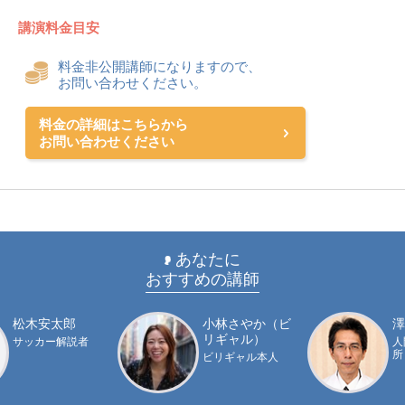
2011年、2017年
講演料金目安
＜現役時代の成績＞
・実働年数17 年・通算成績 1323 試合・3444打数 874安打
料金非公開講師になりますので、
113本塁打 打率.254 ・ リーグ優勝 2 回 （1979、1980
お問い合わせください。
年）・ベストナイン 3 回（1979、1980、1981年）・ゴール
デングラブ賞 4 回（1979、1980、1981、1983年）・オール
スター出場 7回（1979 1983年、1985、1986年）・1000 試
料金の詳細はこちらから
合出場（1984年6月14日 対ロッテ 15 回戦/金沢）・100 本
お問い合わせください
塁打（1985年7月11日 対日本ハム 13回戦/後楽園）
＜監督通算成績＞
805勝776敗
あなたに
おすすめの講師
松木安太郎
小林さやか（ビ
澤
リギャル）
サッカー解説者
人
所
ビリギャル本人