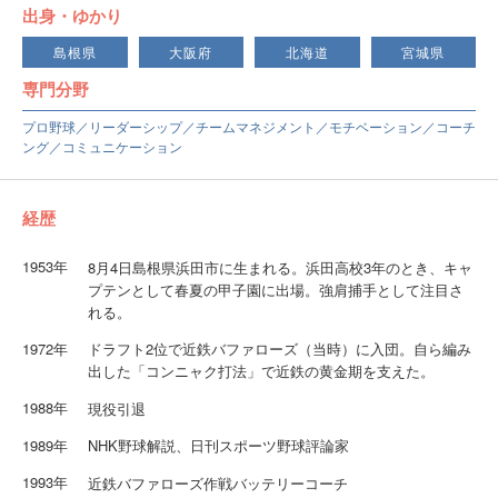
出身・ゆかり
島根県
大阪府
北海道
宮城県
専門分野
プロ野球／リーダーシップ／チームマネジメント／モチベーション／コーチ
ング／コミュニケーション
経歴
1953年
8月4日島根県浜田市に生まれる。浜田高校3年のとき、キャ
プテンとして春夏の甲子園に出場。強肩捕手として注目さ
れる。
1972年
ドラフト2位で近鉄バファローズ（当時）に入団。自ら編み
出した「コンニャク打法」で近鉄の黄金期を支えた。
1988年
現役引退
1989年
NHK野球解説、日刊スポーツ野球評論家
1993年
近鉄バファローズ作戦バッテリーコーチ