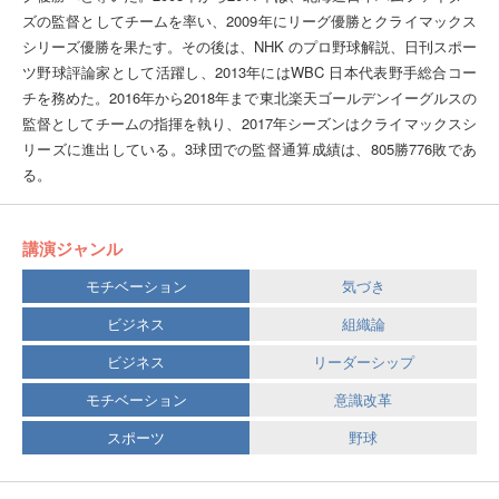
ズの監督としてチームを率い、2009年にリーグ優勝とクライマックス
シリーズ優勝を果たす。その後は、NHK のプロ野球解説、日刊スポー
ツ野球評論家として活躍し、2013年にはWBC 日本代表野手総合コー
チを務めた。2016年から2018年まで東北楽天ゴールデンイーグルスの
監督としてチームの指揮を執り、2017年シーズンはクライマックスシ
リーズに進出している。3球団での監督通算成績は、805勝776敗であ
る。
講演ジャンル
モチベーション
気づき
ビジネス
組織論
ビジネス
リーダーシップ
モチベーション
意識改革
スポーツ
野球