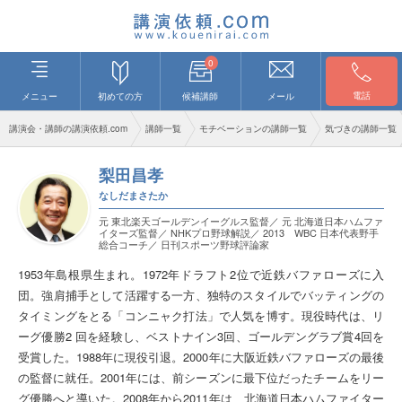
0
電話
メニュー
初めての方
候補講師
メール
講演会・講師の講演依頼.com
講師一覧
モチベーションの講師一覧
気づきの講師一覧
梨田昌孝
なしだまさたか
元 東北楽天ゴールデンイーグルス監督／ 元 北海道日本ハムファ
イターズ監督／ NHKプロ野球解説／ 2013 WBC 日本代表野手
総合コーチ／ 日刊スポーツ野球評論家
1953年島根県生まれ。1972年ドラフト2位で近鉄バファローズに入
団。強肩捕手として活躍する一方、独特のスタイルでバッティングの
タイミングをとる「コンニャク打法」で人気を博す。現役時代は、リ
ーグ優勝2 回を経験し、ベストナイン3回、ゴールデングラブ賞4回を
受賞した。1988年に現役引退。2000年に大阪近鉄バファローズの最後
の監督に就任。2001年には、前シーズンに最下位だったチームをリー
グ優勝へと導いた。2008年から2011年は、北海道日本ハムファイター