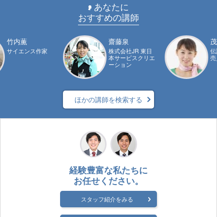
あなたに
おすすめの講師
竹内薫
齋藤泉
茂
サイエンス作家
株式会社JR 東日
伝
本サービスクリエ
売
ーション
ほかの講師を検索する
経験豊富な私たちに
お任せください。
スタッフ紹介をみる