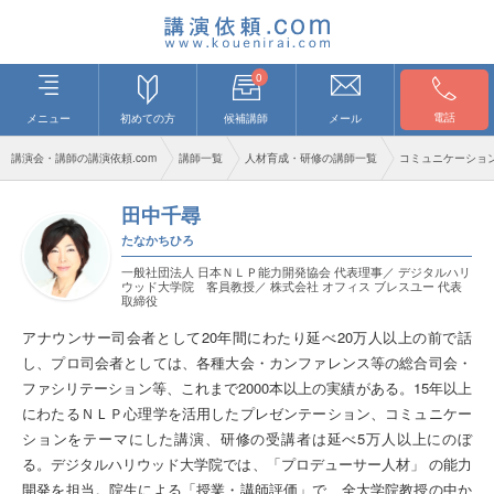
0
電話
メニュー
初めての方
候補講師
メール
講演会・講師の講演依頼.com
講師一覧
人材育成・研修の講師一覧
コミュニケーショ
田中千尋
たなかちひろ
一般社団法人 日本ＮＬＰ能力開発協会 代表理事／ デジタルハリ
ウッド大学院 客員教授／ 株式会社 オフィス ブレスユー 代表
取締役
アナウンサー司会者として20年間にわたり延べ20万人以上の前で話
し、プロ司会者としては、各種大会・カンファレンス等の総合司会・
ファシリテーション等、これまで2000本以上の実績がある。15年以上
にわたるＮＬＰ心理学を活用したプレゼンテーション、コミュニケー
ションをテーマにした講演、研修の受講者は延べ5万人以上にのぼ
る。デジタルハリウッド大学院では、「プロデューサー人材」 の能力
開発を担当。院生による「授業・講師評価」で、全大学院教授の中か