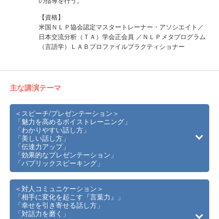
の指導を行う。
【資格】
米国ＮＬＰ協会認定マスタートレーナー・アソシエイト／
日本交流分析（ＴＡ）学会正会員 ／ＮＬＰメタプログラム
（言語学）ＬＡＢプロファイルプラクティショナー
主な講演テーマ
＜スピーチ/プレゼンテーション＞
「魅力を高めるボイストレーニング」
「わかりやすい話し方」
「美しい話し方」
「伝達力アップ」
「効果的なプレゼンテーション」
「パブリックスピーキング」
＜対人コミュニケーション＞
「相手に変化を起こす『言葉力』」
「幸せを引き寄せる話し方」
「対話力を磨く」