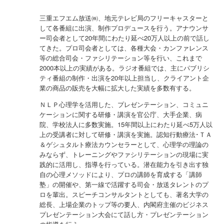
三重エフエム放送㈱、地元テレビ局のフリーキャスターと
して各番組に出演、制作プロデュースを行う。アナウンサ
ー司会者として20年間にわたり延べ20万人以上の前で話し
てきた。プロ司会者としては、各種大会・カンファレンス
等の総合司会・ファシリテーション等を行い、これまで
2000本以上の実績がある。ラジオ番組では、主にパブリシ
ティ番組の制作・出演を20年以上担当し、クライアント企
業の商品の販売を大幅に拡大した実績を多数有する。
ＮＬＰ心理学を活用した、プレゼンテーション、コミュニ
ケーションに関する研修・講演を官公庁、大手企業、病
院、学校法人に多数実施。15年間以上にわたり延べ5万人以
上の受講者に対して研修・講演を実施。認知行動療法･ＴＡ
＆ゲシュタルト療法カウンセラーとして、心理学の理論の
みならず、トレーニングやファシリテーションの現場に実
践的に活用し、指導を行っている。潜在能力を引き出す独
自の心理メソッドにより、プロの講師を育成する「講師
塾」の開催や、第一線で活躍する司会・放送タレントのプ
ロを輩出。スピーチコンサルタントとしても、著名大学の
総長、上場企業のトップ等の要人、内閣府主催のビジネス
プレゼンテーション大会にて話し方・プレゼンテーション