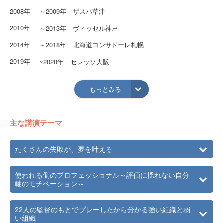
2008年
～2009年 ザスパ草津
2010年
～2013年 ヴィッセル神戸
2014年
～2018年 北海道コンサドーレ札幌
2019年
~2020年 セレッソ大阪
2021年
～2023年 V・ファーレン長崎
もっとみる
2024年
いわてグルージャ盛岡
2025年
栃木シティFC
主な講演テーマ
たくさんの失敗が、夢を叶える
使われる側のプロフェッショナル～評価に揺れない自分
軸のモチベーション～
22人の監督のもとでプレーしたから分かる強い組織と弱
い組織