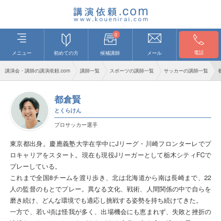
0
電話
メニュー
初めての方
候補講師
メール
講演会・講師の講演依頼.com
講師一覧
スポーツの講師一覧
サッカーの講師一覧
都倉賢
とくらけん
プロサッカー選手
東京都出身。慶應義塾大学在学中にJリーグ・川崎フロンターレでプ
ロキャリアをスタート。現在も現役Jリーガーとして栃木シティFCで
プレーしている。
これまで全国8チームを渡り歩き、北は北海道から南は長崎まで、22
人の監督のもとでプレー。異なる文化、戦術、人間関係の中で自らを
磨き続け、どんな環境でも適応し挑戦する姿勢を持ち続けてきた。
一方で、若い頃は怪我が多く、出場機会にも恵まれず、失敗と挫折の