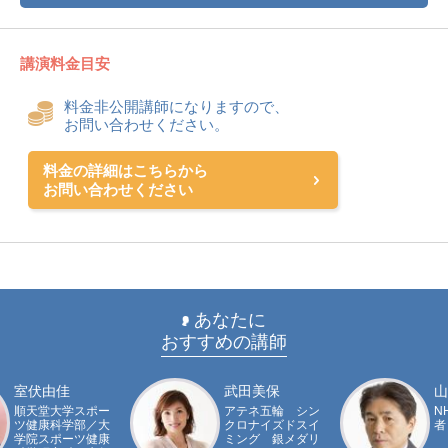
講演料金目安
料金非公開講師になりますので、
お問い合わせください。
料金の詳細はこちらから
お問い合わせください
あなたに
おすすめの講師
室伏由佳
武田美保
山
順天堂大学スポー
アテネ五輪 シン
N
ツ健康科学部／大
クロナイズドスイ
者
学院スポーツ健康
ミング 銀メダリ