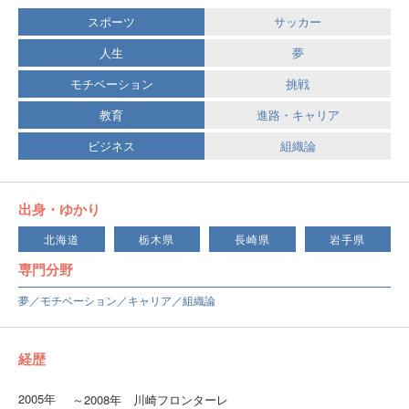
スポーツ
サッカー
人生
夢
モチベーション
挑戦
教育
進路・キャリア
ビジネス
組織論
出身・ゆかり
北海道
栃木県
長崎県
岩手県
専門分野
夢／モチベーション／キャリア／組織論
経歴
2005年
～2008年 川崎フロンターレ