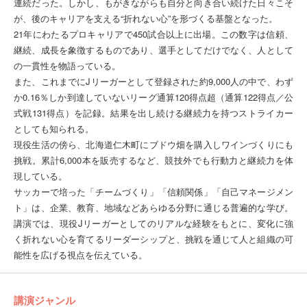
連続だった。しかし、もがきながらも自分と向き合い続けた日々こそ
が、後のキャリアを支える“折れない心”を形づくる基盤となった。
21年にわたるプロキャリアで450試合以上に出場。この数字は信頼、
継続、成長を象徴するものであり、選手としてだけでなく、人として
の一貫性を物語っている。
また、これまでにJリーガーとして登録された約9,000人の中で、わず
か0.16％しか到達していないリーグ通算120得点超（通算122得点／公
式戦131得点）を記録。結果を出し続ける継続力を持つストライカー
としても知られる。
現役生活の傍ら、北海道仁木町にブドウ畑を購入しワインづくりにも
挑戦。累計6,000本を販売するなど、競技外でも行動力と継続力を体
現している。
サッカーで培った「チームづくり」「信頼関係」「自己マネージメン
ト」は、企業、教育、地域などあらゆる分野に通じる普遍的な学び。
講演では、現役Jリーガーとしてのリアルな経験をもとに、変化に強
く折れない心を育てるリーダーシップと、挑戦を通じて人と組織の可
能性を広げる視点を伝えている。
講演ジャンル