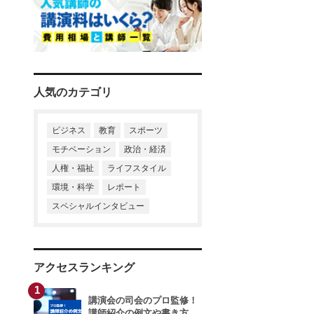
寺廻太
末木佐知
井戸美枝
小山朝子
清水国明
経済スペシャリスト
井下田久幸
石川結貴
粕谷秀樹
川村透
相沢正人
河合純一
進藤勇治
小林興起
鈴木政次
鈴木みどり
山本昌邦
川村透
中村浩子
富永秀一
内田裕子
人気のカテゴリ
黒田英雄
清水克彦
武田美保
小野浩二
岡田晃
谷田昭吾
春日美奈子
ビジネス
教育
スポーツ
モチベーション
政治・経済
榊原貴子
松野豊
榎本晋作
渡辺真由子
人権・福祉
ライフスタイル
環境・科学
レポート
干場義雅
大越章司
親野智可等
スペシャルインタビュー
干場義雅
久原健司
長谷川満
アクセスランキング
榊原貴子
山本衣奈子
石川結貴
1
講演会の司会のプロ監修！
大谷由里子
講師紹介の例文や書き方、