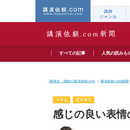
講師
ジャンル
すべての
記事
人気の
読みも
講演会・講師の講演依頼.com
講演依頼.com新聞
コラム
ビジネス
感じの良い表情