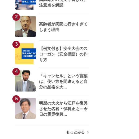
注意点を解説
川口雅裕
2
高齢者が病院に行きすぎて
小室淑恵
しまう理由
3
岩井結美子
【例文付き】安全大会のス
ローガン（安全標語）の作
り方
生井利幸
4
小杉俊哉
「キャンセル」という言葉
は、使い方を間違えると自
分の品格を大…
青柳教恵
5
明暦の大火から江戸を復興
只松 崇
させた名君・保科正之～今
日の震災復興…
キティこうぞう
もっとみる