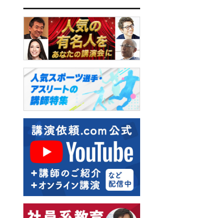
飯野謙次
梶原しげる
秋田稲美
板垣英憲
横田雅俊
大谷由里子
西川りゅうじん
和田裕美
藤井佐和子