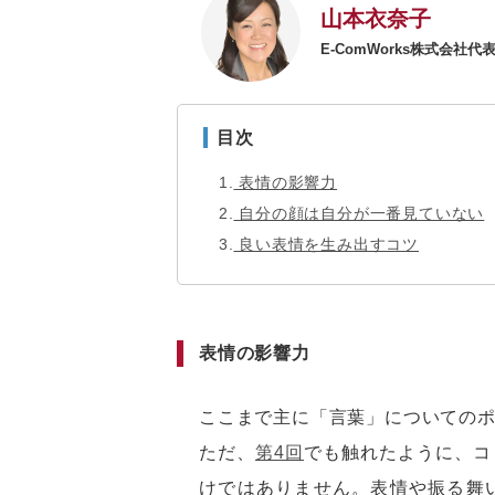
山本衣奈子
E-ComWorks株式会社代
目次
1
表情の影響力
2
自分の顔は自分が一番見ていない
3
良い表情を生み出すコツ
表情の影響力
ここまで主に「言葉」についての
ただ、
第4回
でも触れたように、コ
けではありません。表情や振る舞