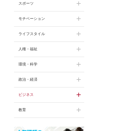
スポーツ
モチベーション
伊藤華英
大西一平
ライフスタイル
上田比呂志
武田美保
渡邊洋子
人権・福祉
甘糟りり子
角盈男
渡邊洋子
間々田佳子
環境・科学
渡部陽一
奥村幸治
北原照久
山本京子
中村勝雄
政治・経済
村田佳壽子
久保田光彦
川村透
黒田英雄
中村勝雄
末吉竹二郎
ビジネス
進藤勇治
舞の海秀平
木場弘子
長野茂
鈴木ひとみ
進藤勇治
藤田正美
教育
牛窪万里子
羽中田昌
末木佐知
生駒芳子
濱宮郷詞
らんま先生
藤田正美
伊吹晶夫
高野優