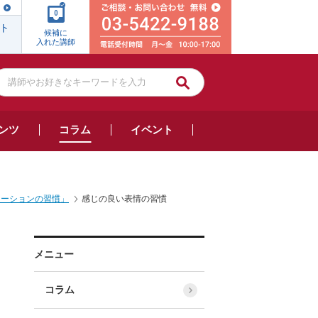
0
ト
候補に
入れた講師
ンツ
コラム
イベント
ケーションの習慣」
感じの良い表情の習慣
メニュー
コラム