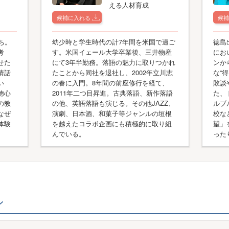
える人材育成
候補に入れる
候補
ち。
幼少時と学生時代の計7年間を米国で過ご
徳島
考
す。米国イェール大学卒業後、三井物産
にお
せた
にて3年半勤務。落語の魅力に取りつかれ
ンか
情話
たことから同社を退社し、2002年立川志
な“
い
の春に入門。8年間の前座修行を経て、
敗談
徳心
2011年二つ目昇進。古典落語、新作落語
た、
の教
の他、英語落語も演じる。その他JAZZ、
ルブ
なぜ
演劇、日本酒、和菓子等ジャンルの垣根
校な
体験
を越えたコラボ企画にも積極的に取り組
望」
んでいる。
った
ン