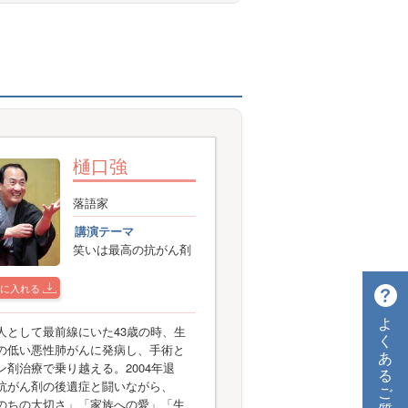
樋口強
落語家
講演テーマ
笑いは最高の抗がん剤
に入れる
よ
人として最前線にいた43歳の時、生
く
の低い悪性肺がんに発病し、手術と
あ
ン剤治療で乗り越える。2004年退
る
抗がん剤の後遺症と闘いながら、
ご
のちの大切さ」「家族への愛」「生