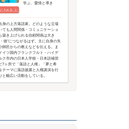
学ぶ、愛情と導き
に入れる
出身の上方落語家。どのような立場
いても人間関係・コミュニケーショ
ら築き上げられる信頼関係は大き
得・徳”につながるはず。主に自身の失
や師匠からの教えなどを伝える。ま
ドイツ国内フランクフルト・ハイデ
ルク市内の日本人学校・日本語補習
ど7ヶ所で「落語と人権」「夢と希
をテーマに落語披露と人権講演を行
りと幅広い活動をしている。