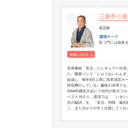
三遊亭小遊
落語家
講演テーマ
笑う門には福来
候補に入れる
長寿番組「笑点」にレギュラー出演
た、噺家バンド「にゅうおいらんず
結成し、毎年8月上席に浅草演芸ホ
特別興行している。趣味の卓球でも
2004年横浜大会にて50代の部ダブ
ベスト16入り。講演では、「いきい
生の秘訣」を、「笑点」同様、歯切
く、また分かりやすく伝授してくれ