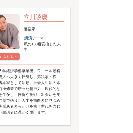
立川談慶
落語家
講演テーマ
私の180度変換した人
生
に入れる
大学経済学部卒業後、ワコール勤務
芸人へ大きく転身し、落語家・役
脚本家として活動。社会人生活の素
前座修業で培った精神力、現代的な
を生かし、挫折や挑戦、出会いを笑
共感で語り、人生を前向きに見つめ
実感あるきっかけを熟年世代を含む
い聴講者に温かく届けます。