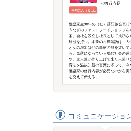
の修行内容
候補に入れる
落語家生30年の（社）落語協会真打
うなぎのファストフードショップを
案。会社を設立し社長として成功さ
経歴を持つ。本業の古典落語は、人
と女の演出は他の噺家の群を抜いて
る。気薄になっている現代社会の道
や、先人達が作り上げて来た人造り
育法を温故知新の言葉に添って、今
落語家の修行内容が必要なのかを実
を交えて伝える。
コミュニケーショ