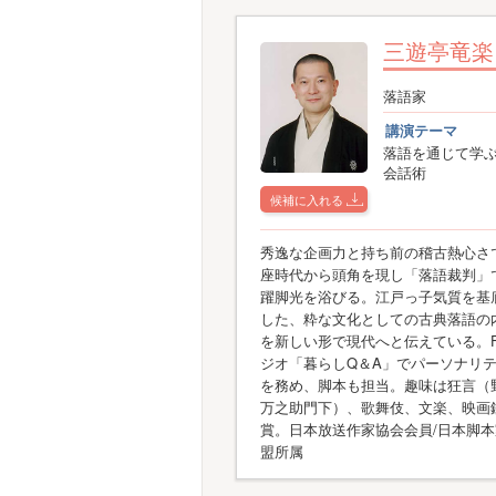
三遊亭竜楽
落語家
講演テーマ
落語を通じて学
会話術
候補に入れる
秀逸な企画力と持ち前の稽古熱心さ
座時代から頭角を現し「落語裁判」
躍脚光を浴びる。江戸っ子気質を基
した、粋な文化としての古典落語の
を新しい形で現代へと伝えている。
ジオ「暮らしQ＆A」でパーソナリ
を務め、脚本も担当。趣味は狂言（
万之助門下）、歌舞伎、文楽、映画
賞。日本放送作家協会会員/日本脚
盟所属