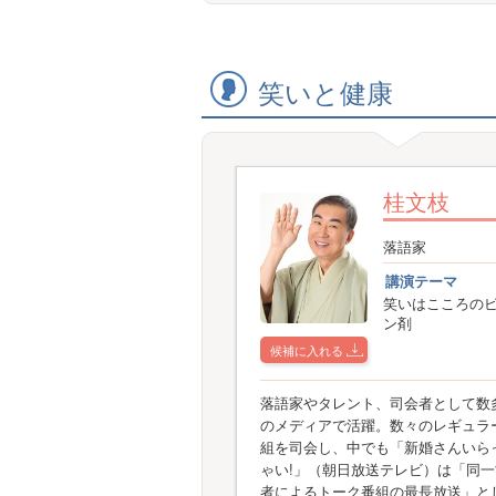
笑いと健康
桂文枝
落語家
講演テーマ
笑いはこころの
ン剤
候補に入れる
落語家やタレント、司会者として数
のメディアで活躍。数々のレギュラ
組を司会し、中でも「新婚さんいら
ゃい!」（朝日放送テレビ）は「同
者によるトーク番組の最長放送」と