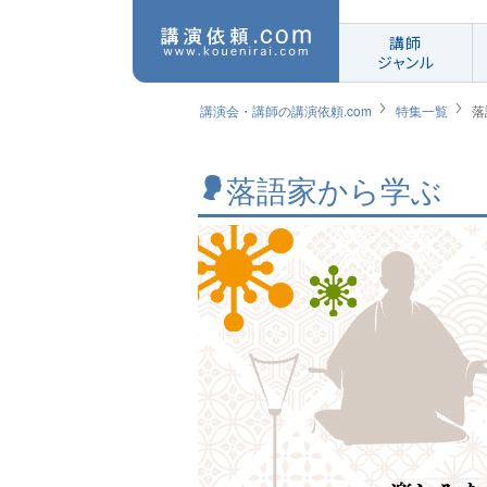
講師
ジャンル
講演会・講師の講演依頼.com
特集一覧
落
落語家から学ぶ