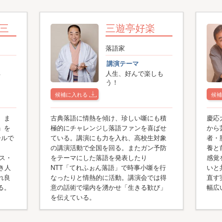
三
三遊亭好楽
落語家
講演テーマ
る
人生、好んで楽しも
う！
候補に入れる
候補
。ま
古典落語に情熱を傾け、珍しい噺にも積
慶応
」を
極的にチャレンジし落語ファンを喜ばせ
から
ールで
ている。講演にも力を入れ、高校生対象
者・
、
の講演活動で全国を回る。またガン予防
養と
ルス・
をテーマにした落語を発表したり
感覚
き人
NTT「てれふぉん落語」で時事小噺を行
いと
れ良
なったりと情熱的に活動。講演会では得
直す
る。
意の話術で場内を湧かせ「生きる歓び」
幅広
を伝えている。