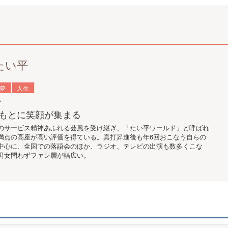
たい平
夢
人生
マ
もとに笑顔が集まる
のサービス精神あふれる芸風を受け継ぎ、「たい平ワールド」と呼ばれ
満点の高座が高い評価を得ている。真打昇進後も年6回おこなう自らの
中心に、全国での落語会のほか、ラジオ、テレビの出演も数多くこな
男女問わずファン層が幅広い。