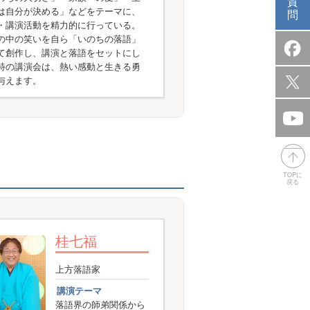
質
は自分が決める」などをテーマに、
問
・講演活動を精力的に行っている。
の中の笑いを自ら「いのちの落語」
て創作し、講演と落語をセットにし
特の講演会は、熱い感動と生きる勇
与えます。
TOPに
戻る
桂七福
上方落語家
講演テーマ
落語界の師弟関係から