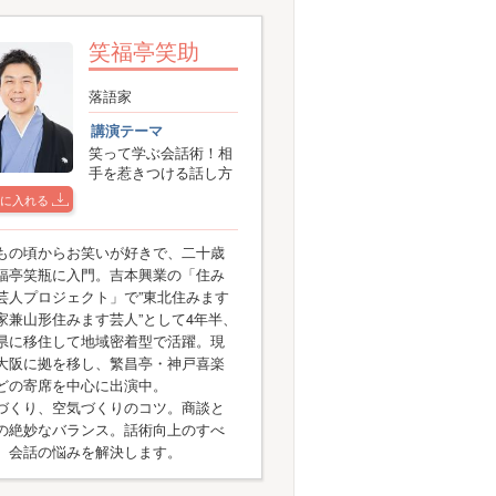
笑福亭笑助
落語家
講演テーマ
笑って学ぶ会話術！相
手を惹きつける話し方
に入れる
もの頃からお笑いが好きで、二十歳
福亭笑瓶に入門。吉本興業の「住み
芸人プロジェクト」で”東北住みます
家兼山形住みます芸人”として4年半、
県に移住して地域密着型で活躍。現
大阪に拠を移し、繁昌亭・神戸喜楽
どの寄席を中心に出演中。
づくり、空気づくりのコツ。商談と
の絶妙なバランス。話術向上のすべ
、会話の悩みを解決します。