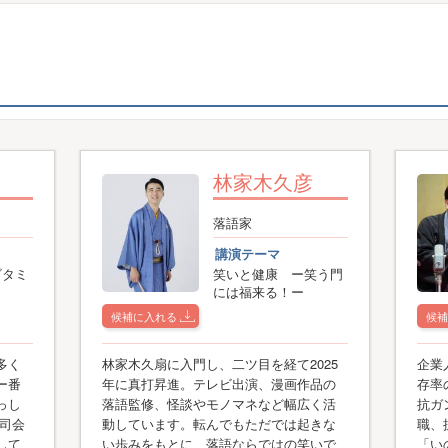
林家木久彦
落語家
講演テーマ
ビタミ
笑いと健康 ー笑う門
には福来る！ー
候補に入れる
候補
多く
林家木久扇に入門し、二ツ目を経て2025
企業
ー番
年に真打昇進。テレビ出演、漫画作品の
存率
っし
落語監修、怪談やモノマネなど幅広く活
抗ガ
一司会
動しています。転んでもただでは起きな
職、
して
い歩みをもとに、落語ならではの笑いで
「い