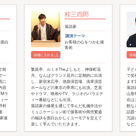
桂三四郎
落語家
講演テーマ
ぶ面白
お客様の心をつかむ接
客術
候補に入れる
候補
で前
繁昌亭、ルミネTheよしもと、神保町花
子ど
で一
月、なんばグランド花月に定期的に出演
で笑
底に
し、新宿末広亭、池袋演芸場、浅草演芸
ます
内容
ホールなどの東京の寄席にも出演。芝居
落語
FMラ
やドラマ、映画やTV、ラジオのバラエテ
山形
ティー
ィー番組などにも出演。
在は
野村
落語家の修業を通じて学んだ礼儀作法や
館な
鑑
ミュニケーション術で接客術や商売繁盛
話題
本家連
の秘訣を面白おかしくユーモアを交えて
冗談
楽しく学んでいただきます。
など