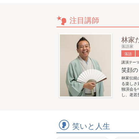
注目講師
林家
落語家
落語
講演テー
笑顔の
林家伝統
る楽しさ
独演会を
し、老若
笑いと人生