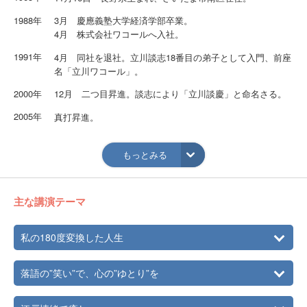
1988年
3月 慶應義塾大学経済学部卒業。
4月 株式会社ワコールへ入社。
1991年
4月 同社を退社。立川談志18番目の弟子として入門、前座
名「立川ワコール」。
2000年
12月 二つ目昇進。談志により「立川談慶」と命名さる。
2005年
真打昇進。
＜本名＞
青木幸二
もっとみる
＜趣味・特技＞
・絵手紙 （個展2009年12月「談慶の笑える絵手紙展」）
・雪駄タップ／かっぽれ
主な講演テーマ
・ボディビル
・司会 （相撲部屋のパーティ司会、結婚式など）
私の180度変換した人生
落語の”笑い”で、心の”ゆとり”を