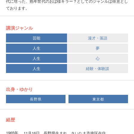
代に培った、熟年世代のおば様キラー？としてのジャンルは得意とし
ております。
講演ジャンル
芸能
漫才・落語
人生
夢
人生
心
人生
経験・体験談
出身・ゆかり
長野県
東京都
経歴
1965年
11月16日 長野県生まれ、さいたま市南区在住。