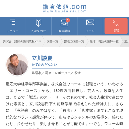
0
電話
メニュー
初めての方
候補講師
メール
講演会・講師の講演依頼.com
講師一覧
芸能の講師一覧
漫才・落語の講師一覧
立
立川談慶
たてかわだんけい
落語家／ 司会・レポーター／ 役者
慶応大学経済学部卒業後、株式会社ワコールに就職という、いわゆる
「エリートコース」から、180度方向転換し、芸人へ。数奇な人生
は、まるで「落語」のストーリーそのものです。社会人生活で身につ
けた素養と、立川談志門下の前座修業で鍛えられた精神力に、さら
に、「落語家」のみではなく、「役者」と「脚本家」までもこなす現
代的なバランス感覚が伴って、あらゆるジャンルのお客様を、笑わせ
たり、泣かせたり、楽しませることが可能です。中でも、ワコール時