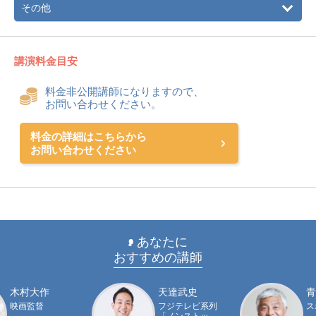
その他
講演料金目安
料金非公開講師になりますので、
お問い合わせください。
料金の詳細はこちらから
お問い合わせください
あなたに
おすすめの講師
木村大作
天達武史
青
映画監督
フジテレビ系列
ス
「ノンストッ