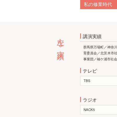
私の修業時代
主な実績
講演実績
群馬県万場町／神奈
育委員会／北茨木市
事業団／袖ケ浦市社
テレビ
TBS
ラジオ
NACK5