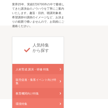
業界25年、実績3万6700件の中で蓄積し
てきた講演会のノウハウを丁寧にご案内
いたします。趣旨・目的、聴講対象者、
希望講師や講師のイメージなど、お決ま
りの範囲で構いませんので、お気軽にご
連絡ください。
人気特集
から探す
人材育成 講演・研修 特集
販売促進・集客イベント向け特
集
教育機関向け特集
環境特集