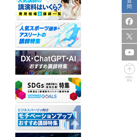
質
問
TOPに
戻る