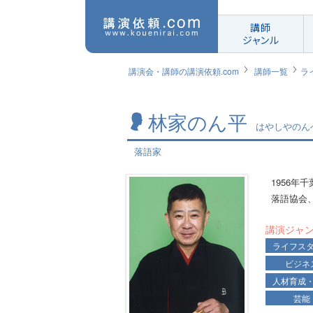
講師
ジャンル
講演会・講師の講演依頼.com
講師一覧
ラ
林家のん平
はやしやのん
落語家
1956
落語協会
講演ジャ
ライフス
ビジネ
人材育成
芸能