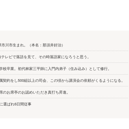
葉県市川市生まれ。（本名：那須井好治）
時テレビで落語を見て、その時落語家になろうと思う。
学校卒業。初代林家三平師に入門内弟子（住み込み）として修行。
属契約をし500組以上の司会、この頃から講演会の依頼がくるようになる。
席のお席亭のお認めいただき真打ち昇進。
員に選ばれ6日間従事