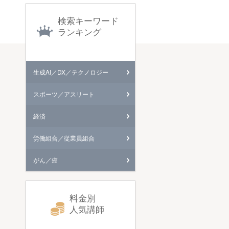
検索キーワード
ランキング
生成AI／DX／テクノロジー
スポーツ／アスリート
経済
労働組合／従業員組合
がん／癌
料金別
人気講師