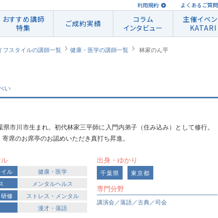
利用規約
よくあるご質問
おすすめ講師
コラム
主催イベン
ご成約実績
特集
インタビュー
KATARI
イフスタイルの講師一覧
健康・医学の講師一覧
林家のん平
ぺい
年千葉県市川市生まれ。初代林家三平師に入門内弟子（住み込み）として修行。
、寄席のお席亭のお認めいただき真打ち昇進。
ンル
出身・ゆかり
タイル
健康・医学
千葉県
東京都
ス
メンタルヘルス
専門分野
・研修
ストレス・メンタル
講演会／落語／古典／司会
漫才・落語