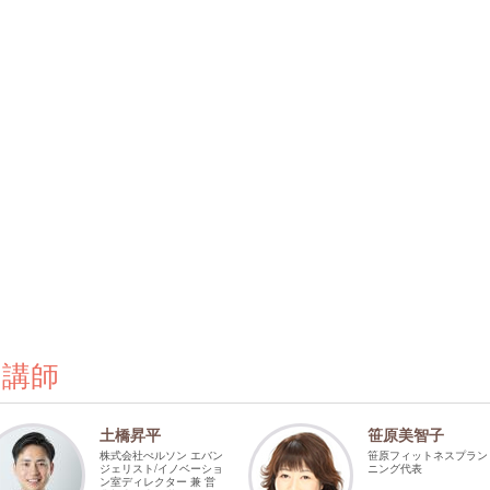
の講師
土橋昇平
笹原美智子
株式会社ぺルソン エバン
笹原フィットネスプラン
ジェリスト/イノベーショ
ニング代表
ン室ディレクター 兼 営