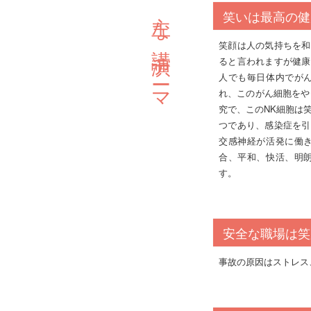
主な講演テーマ
笑いは最高の健
笑顔は人の気持ちを和
ると言われますが健康
人でも毎日体内でが
れ、このがん細胞をや
究で、このNK細胞は
つであり、感染症を引
交感神経が活発に働
合、平和、快活、明
す。
安全な職場は笑
事故の原因はストレス