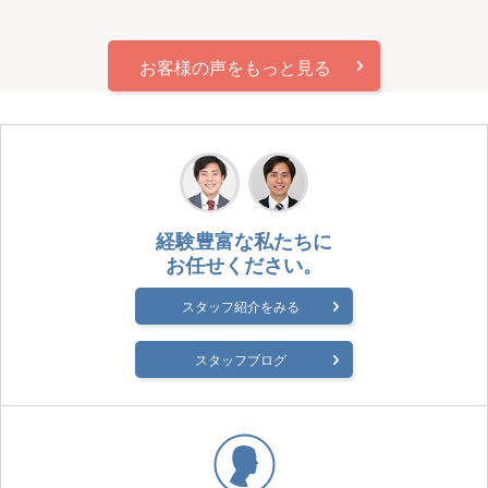
「講師ご自身の経験を語る中から、聴衆がビジネスにおける気づ
きや学びを得てもらうように話を組み立てていらっしゃったと感
じました。そのため、お仕着せがましいこともなく、聴衆も興味
関心を維持しながらお話を伺えたと思います。」
お客様の声をもっと見る
主な評判
講師の雰囲気は明るい
声が聞き取りやすい
表現力が豊か
ユーモアに富んでいた
構成が良い
専門性が高かった
要点がしっかりしている
的を射た内容である
内容に深みがある
内容を理解できた
内容に共感する
ビジネスシーンで活かせる事がある
経験豊富な私たちに
お任せください。
スタッフ紹介をみる
スタッフブログ