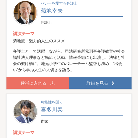
バレーを愛する弁護士
菊地幸夫
弁護士
講演テーマ
菊地流・魅力的人生のススメ
弁護士として活躍しながら、司法研修所元刑事弁護教官や社会
福祉法人理事など幅広く活動。情報番組にも出演し、法律と社
会の架け橋に。地元小学生のバレーチーム監督も務め、“出会
い”から学ぶ人生の大切さを語る。
候補に入れる
詳細を見る
可能性を開く
喜多川泰
作家
講演テーマ