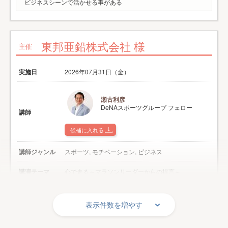
ビジネスシーンで活かせる事がある
東邦亜鉛株式会社 様
主催
実施日
2026年07月31日（金）
瀬古利彦
DeNAスポーツグループ フェロー
講師
候補に入れる
講師ジャンル
スポーツ, モチベーション, ビジネス
講演テーマ
心で走る～マラソンリーダーからの提言～
対象
主催者職員・社員
表示件数を増やす
お客様の声