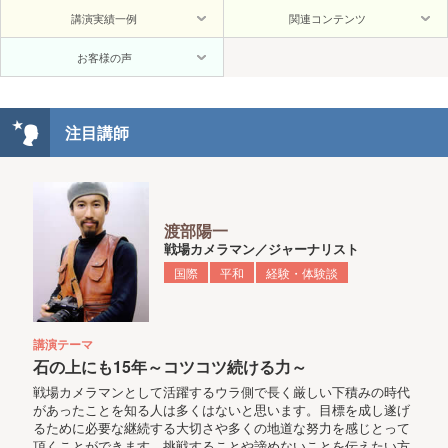
講演実績一例
関連コンテンツ
お客様の声
注目講師
渡部陽一
戦場カメラマン／ジャーナリスト
国際
平和
経験・体験談
講演テーマ
石の上にも15年～コツコツ続ける力～
戦場カメラマンとして活躍するウラ側で長く厳しい下積みの時代
があったことを知る人は多くはないと思います。目標を成し遂げ
るために必要な継続する大切さや多くの地道な努力を感じとって
頂くことができます。挑戦することや諦めないことを伝えたい方