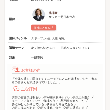
北澤豪
サッカー元日本代表
講師
候補に入れる
講師ジャンル
スポーツ, 人生, 人権･福祉
講演テーマ
夢を持ち続ける力 ～挑戦が未来を切り拓く～
対象
一般市民
お客様の声
「全体を通して聞きやすくユーモアにとんだ講演会でした。参加
者の皆さんも満足されていました。」
主な評判
講師の雰囲気は明るい
声が聞き取りやすい
表現力が豊か
ユーモアに富んでいた
構成が良い
専門性が高かった
要点がしっかりしている
的を射た内容である
内容に深みがある
内容を理解できた
内容に共感する