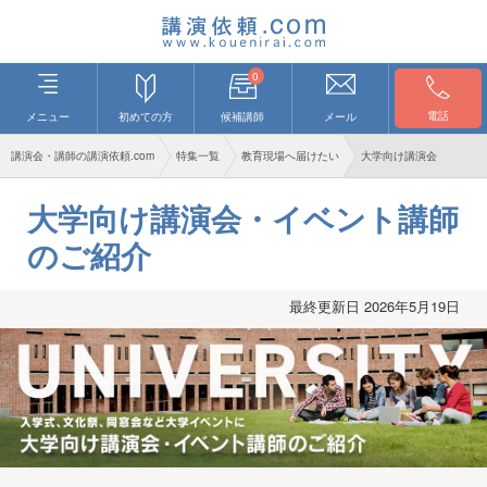
0
電話
メニュー
初めての方
候補講師
メール
講演会・講師の講演依頼.com
特集一覧
教育現場へ届けたい
大学向け講演会
大学向け講演会・イベント講師
のご紹介
最終更新日 2026年5月19日