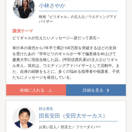
小林さやか
映画『ビリギャル』の主人公／ウエディングアド
バイザー
講演テーマ
ビリギャルが伝えたいメッセージ～誰だって原石～
単行本の発売から1年半で累計100万部を突破するほどの支持
を受けたあの『学年ビリのギャルが一年で偏差値を40上げて
慶應大学に現役合格した話』(坪田信貴氏著)の主人公ビリギャ
ル本人。現在は、ウエディングアドバイザーとして活動中。ま
た、自身の経験をもとに、多くの悩める指導者や保護者、子供
たちにメッセージを発信している。
候補に入れる
詳細を見る
頼る勇気
団長安田（安田大サーカス）
お笑い芸人／ 防災士／ フリーダイバー