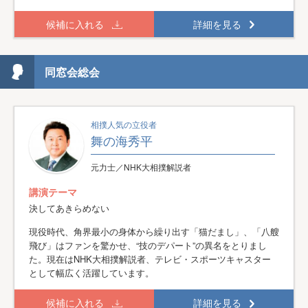
候補に入れる
詳細を見る
同窓会総会
相撲人気の立役者
舞の海秀平
元力士／NHK大相撲解説者
講演テーマ
決してあきらめない
現役時代、角界最小の身体から繰り出す「猫だまし」、「八艘
飛び」はファンを驚かせ、“技のデパート”の異名をとりまし
た。現在はNHK大相撲解説者、テレビ・スポーツキャスター
として幅広く活躍しています。
候補に入れる
詳細を見る