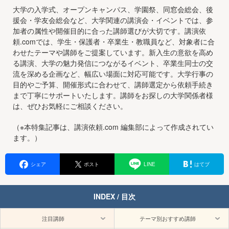
大学の入学式、オープンキャンパス、学園祭、同窓会総会、後
援会・学友会総会など、大学関連の講演会・イベントでは、参
加者の属性や開催目的に合った講師選びが大切です。講演依
頼.comでは、学生・保護者・卒業生・教職員など、対象者に合
わせたテーマや講師をご提案しています。新入生の意欲を高め
る講演、大学の魅力発信につながるイベント、卒業生同士の交
流を深める企画など、幅広い場面に対応可能です。大学行事の
目的やご予算、開催形式に合わせて、講師選定から依頼手続き
まで丁寧にサポートいたします。講師をお探しの大学関係者様
は、ぜひお気軽にご相談ください。
（※本特集記事は、講演依頼.com 編集部によって作成されてい
ます。）
シェア
ポスト
LINE
はてブ
INDEX / 目次
注目講師
テーマ別おすすめ講師