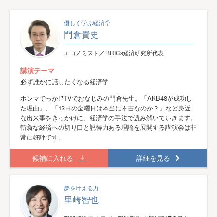
優しく学ぶ経済学
門倉貴史
エコノミスト／ BRICs経済研究所代表
講演テーマ
必ず誰かに話したくなる経済学
ホンマでっか!?TVでおなじみの門倉先生。「AKB48が成功し
た理由」、「13日の金曜日は本当に不吉なのか？」など身近
な出来事をきっかけに、経済学の手法で読み解いていきます。
斬新な経済への切り口と説得力ある理論を展開する講演会は非
常に好評です。
候補に入れる
詳細を見る
夢を叶える力
里崎智也