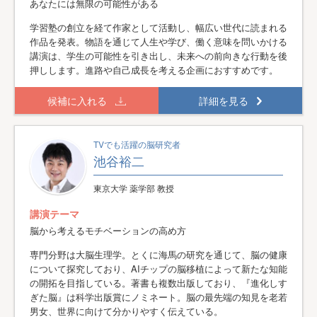
あなたには無限の可能性がある
学習塾の創立を経て作家として活動し、幅広い世代に読まれる
作品を発表。物語を通じて人生や学び、働く意味を問いかける
講演は、学生の可能性を引き出し、未来への前向きな行動を後
押しします。進路や自己成長を考える企画におすすめです。
候補に入れる
詳細を見る
TVでも活躍の脳研究者
池谷裕二
東京大学 薬学部 教授
講演テーマ
脳から考えるモチベーションの高め方
専門分野は大脳生理学。とくに海馬の研究を通じて、脳の健康
について探究しており、AIチップの脳移植によって新たな知能
の開拓を目指している。著書も複数出版しており、『進化しす
ぎた脳』は科学出版賞にノミネート。脳の最先端の知見を老若
男女、世界に向けて分かりやすく伝えている。