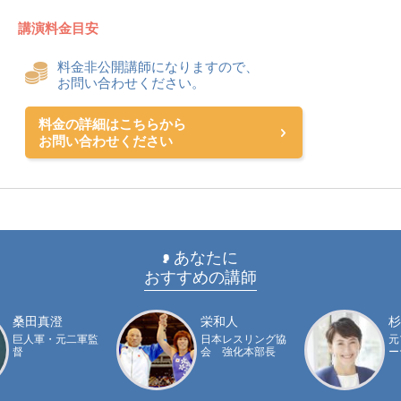
講演料金目安
料金非公開講師になりますので、
お問い合わせください。
料金の詳細はこちらから
お問い合わせください
あなたに
おすすめの講師
桑田真澄
栄和人
杉
巨人軍・元二軍監
日本レスリング協
元
督
会 強化本部長
ー