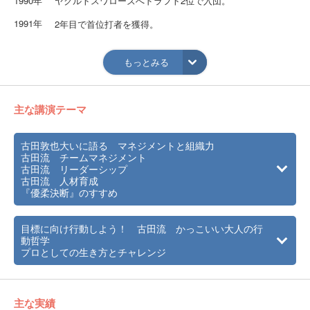
1990年
ヤクルトスワローズへドラフト2位で入団。
1991年
2年目で首位打者を獲得。
1997年
日本シリーズでMVPに選ばれる。
もっとみる
1998年
日本プロ野球選手会第5代会長へ就任。通算1000試合出場を
達成。
2001年
日本シリーズで2度目のMVPに選ばれる。
主な講演テーマ
2004年
球界再編に対して、球界史上初のストライキを決行。
古田敦也大いに語る マネジメントと組織力
2005年
通算2000本安打、1000打点を達成。
古田流 チームマネジメント
古田流 リーダーシップ
2006年
東京ヤクルトスワローズ選手兼任監督へ就任。
古田流 人材育成
『優柔決断』のすすめ
2007年
通算2000試合出場し、現役引退、監督退任。
2015年
日本野球の発展に大きく貢献し、野球殿堂入りをする。
目標に向け行動しよう！ 古田流 かっこいい大人の行
動哲学
プロとしての生き方とチャレンジ
主な実績