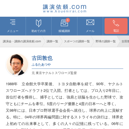
0
電話
メニュー
初めての方
候補講師
メール
講演会・講師の講演依頼.com
講師一覧
スポーツの講師一覧
野球の講師一覧
古田
古田敦也
ふるたあつや
元 東京ヤクルトスワローズ監督
1988年 立命館大学卒業後、 トヨタ自動車を経て、90年、ヤクルト
スワローズへドラフト2位で入団。打者としては、プロ入り2年目に、
首位打者を獲得し、捕手としては、強肩と頭脳を生かした野球で、攻
守ともにチームを牽引。5度のリーグ優勝と4度の日本一へと導く。
又98年には、日本プロ野球選手会会長へ就任し、球界の向上に貢献す
る。特に、04年の球界再編問題に対するストライキの決行は、球界史
上初めての出来事として、多くの人々の記憶に残っている。06年に