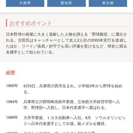
兵庫県
愛知県
東京都
おすすめポイント
日本野球の発展に大きく貢献した人物を讃える「野球殿堂」に選出さ
れる。古田氏はキャッチャーとして史上2人目の2000本安打を達成し
たほか、リード／強肩／好守でも高い評価を受けるなど、球史に残る
名捕手として知られている。
経歴
1965年
8月6日、兵庫県川西市生まれ。小学校3年から野球を始め
る。
1984年
兵庫県立川西明峰高校卒業後、立命館大学経営学部へ入
学。野球部へ入部し、日本代表選手へ選ばれる。
1988年
大学卒業後、トヨタ自動車へ入社。8月 ソウルオリンピッ
クへ日本代表選手として出場。銀メダルを獲得。