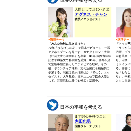
人間として歩むべき道
アグネス・チャン
歌手／エッセイスト
●講演テーマ
●講演テー
「みんな地球に生きるひと」
「ドイツ平
72年「ひなげしの花」で日本デビューし、一躍
ドラマから
アグネスブームを起こす。カナダトロント大学
活躍。プラ
（社会児童心理学科）を卒業。84年 国際青年年
が育英会、
記念平和論文で特別賞を受賞。85年、食料不足
り、治療・
で緊急事態にあったエチオピアを取材。その
うドイツ平
後、ボランティア活動、文化活動にも積極的に
る。著書に
参加する。現在は歌手活動ばかりでなく、エッ
た『わたし
セイスト、大学教授、日本ユニセフ協会大使と
り』、平和
して、芸能活動以外でも幅広く活躍中。
ともに自身
日本の平和を考える
まず関心を持つこと
内田忠男
国際ジャーナリスト