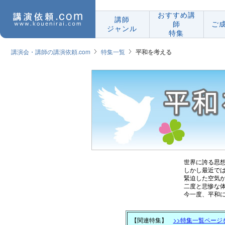
おすすめ講
講師
師
ご
ジャンル
特集
講演会・講師の講演依頼.com
特集一覧
平和を考える
世界に誇る思想である「平
しかし最近では、領土問題
緊迫した空気が流れている状況
二度と悲惨な体験をせず、今後
今一度、平和について考える
【関連特集】
>>特集一覧ページ