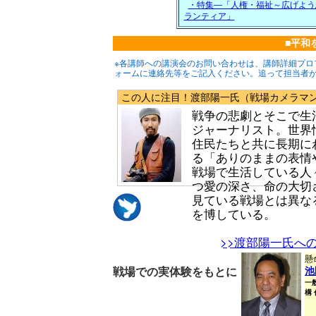
・特集―「人権・福祉～広げよう
ランティア」
■平和
※各講師への講演会のお問い合わせは、講師詳細プロ
ォームに連絡先等をご記入ください。追って担当者
この人に注目！渡部陽一氏（戦場カメラマ
戦争の悲劇とそこで生
ジャーナリスト。世界
住民たちと共に長期に
る「ありのままの表情
戦場で生活している人
つ愛の深さ、命の大切
見ている戦場とは異な
を博している。
>>渡部陽一氏へ
懸
戦場での実体験をもとに
池
一
構