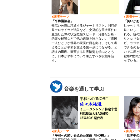
●講演テーマ
●講演テー
「平和講演会」
「笑いがあ
幅広い分野に精通するジャーナリスト。同時多
しゃべくり
発テロやイラク戦争など、突発的な重大事件に
味こいし。
直面した際の状況把握スピード・冷静な分析・
れる。親の
的確な解説などで他の追随を許さない。「市民
りとなり女
一人ひとりが世界の現実に目を向け、そして考
ビ、ラジオ
えることが平和を支える第一歩につながる」と
できるのも
話す内田氏。激変する世界情勢を学ぶととも
いで二度と
に、日本が平和について果たすべき役割を話
被爆2世の
す。
っている。
音楽を通して学ぶ
平和への“INORI”
佐々木祐滋
ミュージシャン／特定非営
利活動法人SADAKO
LEGACY 副代表
●講演テーマ
●講演テー
「平和への願いを込めた楽曲『INORI』」
「世界中の
広島平和記念公園にある「原爆の子の像」のモ
16歳で単