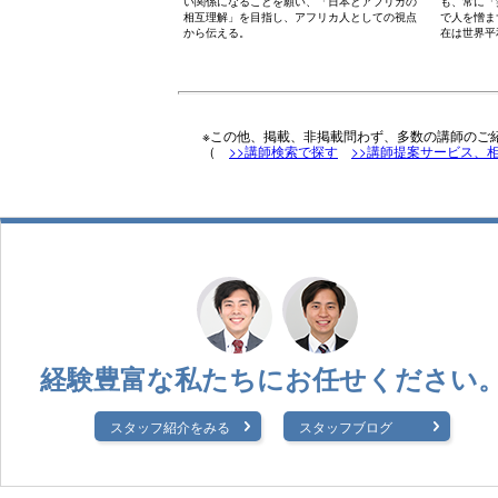
い関係になることを願い、「日本とアフリカの
も、常に「
相互理解」を目指し、アフリカ人としての視点
で人を憎ま
から伝える。
在は世界平
※この他、掲載、非掲載問わず、多数の講師のご
（
>>講師検索で探す
>>講師提案サービス、
経験豊富な私たちに
お任せください
スタッフ紹介をみる
スタッフブログ