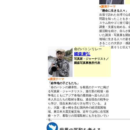
●講演テーマ
「懸命に生きる人々」
出張で訪れた台湾で山
問題を知ったことをき
スラム街やゴミ捨て場
調査・支援を始める。
援活動を続け、自らが
いた講演・写真展を開
地域に生きる人々の姿
きることの大切さ・感
度見つめ直そうと伝え
命のバトンリレー
國森康弘
写真家・ジャーナリスト／
國森写真事務所代表
●講演テーマ
「紛争地の子どもたち」
「命のバトンの継承性」を根底のテーマに掲げ
る写真家・ジャーナリスト。進行形の戦場・紛
争地とともにアジア各地の最前線へ送られた日
本人兵士たちの取材を重ね、過去現在の戦争か
ら学び、現在未来の在り方を問うている。 ま
た、大阪・釜ヶ崎を含む国内外の経済貧困地
域、東日本大震災被災地、近年では特に在宅医
療・ケア、看取りの現場取材にも力を注いでい
る。
世界の平和を考える