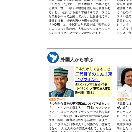
デルとなった少女・「佐々木禎子」の甥にあた
院安全保障
る被爆二世。「禎子の物語を語り継ぐ責任があ
雑誌社に勤
る」という想いから佐々木禎子をモチーフにし
え「心の平
た楽曲を作って活動しており、世界各地で高い
スペル音楽
評価を得る。禎子の思いを綴った楽曲
音楽を生ん
「INORI」は、NHK紅白対抗歌合戦で歌手のク
じて人権・
ミコによって歌われ、人気ロックミュージシャ
いて語り、
ンのエリック・マーティンがカバーした。
マンスで代
外国人から学ぶ
日本だからできること
二代目そのまんま東
（ゾマホン）
タレント／IFE財団 代表
（ベナン）／NPO法人IFE
副代表（日本）
●講演テーマ
●講演テー
「今だから日本の平和憲法について考えたい」
「世界には
「ここがヘンだよ日本人」（TBS）などのメデ
がいる”」
ィアで、ユニークなキャラクターで人気を集め
カンボジア
ている。一方では、3ヶ国の大学で学問を極め、
ル・ポトに
医療、福祉、教育の分野でも活躍中。講演で
い、自らも
は、アフリカが日本の人々と関係のない世界で
政権崩壊後
はなく、 人と人の心の交流を通して、もっと近
来日した。