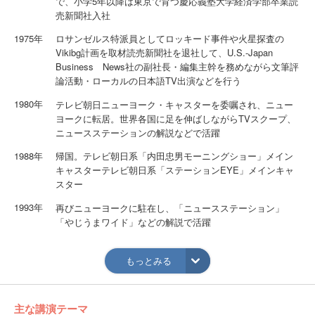
で、小学5年以降は東京で育つ慶応義塾大学経済学部卒業読
売新聞社入社
1975年
ロサンゼルス特派員としてロッキード事件や火星探査の
Vikibg計画を取材読売新聞社を退社して、U.S.-Japan
Business News社の副社長・編集主幹を務めながら文筆評
論活動・ローカルの日本語TV出演などを行う
1980年
テレビ朝日ニューヨーク・キャスターを委嘱され、ニュー
ヨークに転居。世界各国に足を伸ばしながらTVスクープ、
ニュースステーションの解説などで活躍
1988年
帰国。テレビ朝日系「内田忠男モーニングショー」メイン
キャスターテレビ朝日系「ステーションEYE」メインキャ
スター
1993年
再びニューヨークに駐在し、「ニュースステーション」
「やじうまワイド」などの解説で活躍
2000年
株式会社テレビ朝日アメリカInc.の取締役就任3月株式会社
テレビ朝日アメリカInc.取締役退任
もっとみる
2004年
3月テレビ朝日との出演契約終了、フリーとなる4月から山
梨県立大学客員教授に就任（国際関係論、平和と安全保
主な講演テーマ
障）