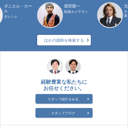
ダニエル・カー
渡部陽一
北
ル
戦場カメラマン
サ
表
タレント
ほかの講師を検索する
経験豊富な私たちに
お任せください。
スタッフ紹介をみる
スタッフブログ