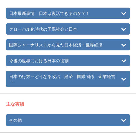
2006年
4月から名古屋外国語大学現代国際学部教授に就任
日本最新事情 日本は復活できるのか？！
2010年
4月 名古屋外国語大学・大学院客員教授。傍ら、名古屋テ
レビ、東海テレビ、岐阜放送、中京テレビ、毎日放送など
グローバル化時代の国際社会と日本
に出演。雑誌、新聞などへの寄稿執筆も続けながら、講演
も多数行う。
国際ジャーナリストから見た日本経済・世界経済
今後の世界における日本の役割
日本の行方～どうなる政治、経済、国際関係、企業経営
～
主な実績
その他