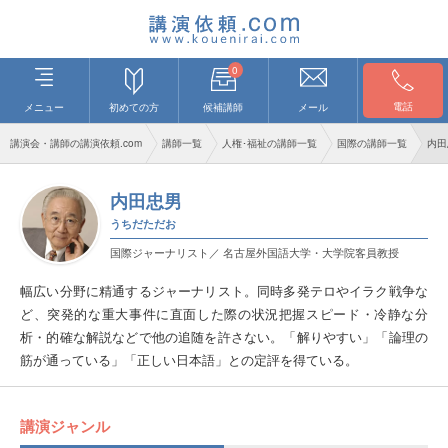
0
電話
メニュー
初めての方
候補講師
メール
講演会・講師の講演依頼.com
講師一覧
人権･福祉の講師一覧
国際の講師一覧
内田
内田忠男
うちだただお
国際ジャーナリスト／ 名古屋外国語大学・大学院客員教授
幅広い分野に精通するジャーナリスト。同時多発テロやイラク戦争な
ど、突発的な重大事件に直面した際の状況把握スピード・冷静な分
析・的確な解説などで他の追随を許さない。「解りやすい」「論理の
筋が通っている」「正しい日本語」との定評を得ている。
講演ジャンル