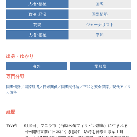
人権･福祉
国際
政治･経済
国際情勢
芸能
ジャーナリスト
人権･福祉
平和
出身・ゆかり
海外
愛知県
専門分野
国際情勢／国際経済／日米関係／国際関係論／平和と安全保障／現代アメリ
カ論等
経歴
1939年
6月9日、マニラ市（当時米領フィリピン群島）に生まれる
日米開戦直前に日本に引き揚げ、幼時を神奈川県葉山町