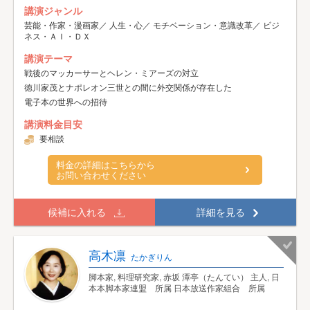
講演ジャンル
芸能・作家・漫画家／ 人生・心／ モチベーション・意識改革／ ビジ
ネス・ＡＩ・ＤＸ
講演テーマ
戦後のマッカーサーとヘレン・ミアーズの対立
徳川家茂とナポレオン三世との間に外交関係が存在した
電子本の世界への招待
講演料金目安
要相談
料金の詳細はこちらから
お問い合わせください
候補に入れる
詳細を見る
高木凛
たかぎりん
脚本家, 料理研究家, 赤坂 潭亭（たんてい） 主人, 日
本本脚本家連盟 所属 日本放送作家組合 所属