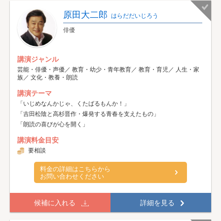
原田大二郎
はらだだいじろう
俳優
講演ジャンル
芸能・俳優・声優／ 教育・幼少・青年教育／ 教育・育児／ 人生・家
族／ 文化・教養・朗読
講演テーマ
「いじめなんかじゃ、くたばるもんか！」
「吉田松陰と高杉晋作・爆発する青春を支えたもの」
「朗読の喜びが心を開く」
講演料金目安
要相談
料金の詳細はこちらから
お問い合わせください
候補に入れる
詳細を見る