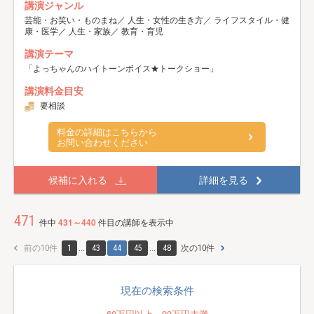
講演ジャンル
芸能・お笑い・ものまね／ 人生・女性の生き方／ ライフスタイル・健
康・医学／ 人生・家族／ 教育・育児
講演テーマ
「よっちゃんのハイトーンボイス★トークショー」
講演料金目安
要相談
料金の詳細はこちらから
お問い合わせください
候補に入れる
詳細を見る
471
件中
431～440
件目の講師を表示中
前の10件
1
...
43
44
45
...
48
次の10件
現在の検索条件
60万円以上～90万円未満