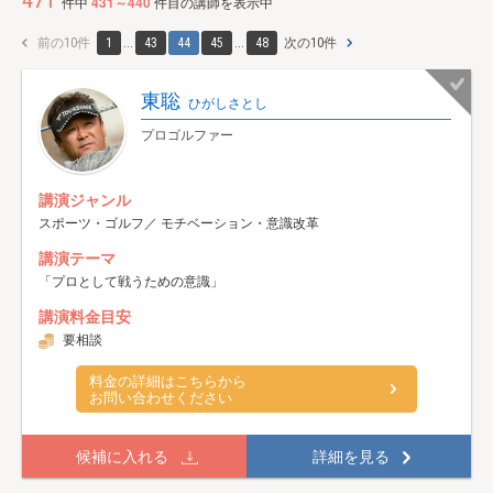
471
件中
431～440
件目の講師を表示中
前の10件
1
...
43
44
45
...
48
次の10件
東聡
ひがしさとし
プロゴルファー
講演ジャンル
スポーツ・ゴルフ／ モチベーション・意識改革
講演テーマ
「プロとして戦うための意識」
講演料金目安
要相談
料金の詳細はこちらから
お問い合わせください
候補に入れる
詳細を見る