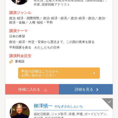
作家, 国家戦略アナリスト
講演ジャンル
政治･経済・国際情勢／ 政治･経済・経済／ 政治･経済・政治／ 政治･
経済・金融／ 人権･福祉・平和
講演テーマ
日本の希望
政治・経済・外交・安保から憲法まで、この国の将来を探る
平和国家を創る わたしたちの日本
講演料金目安
要相談
料金の詳細はこちらから
お問い合わせください
候補に入れる
詳細を見る
柳澤愼一
やなぎさわしんいち
福祉活動家, ジャズ歌手, 俳優, 声優, ボードビリアン,
作詞家, 文化史研究者