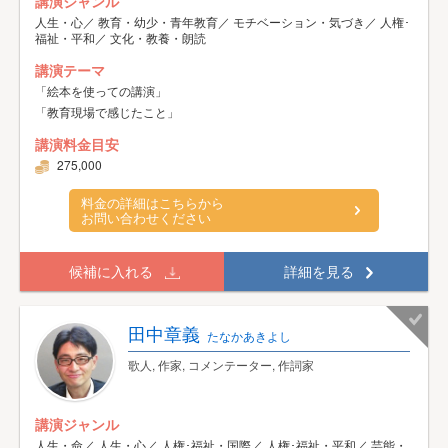
講演ジャンル
人生・心／ 教育・幼少・青年教育／ モチベーション・気づき／ 人権･
福祉・平和／ 文化・教養・朗読
講演テーマ
「絵本を使っての講演」
「教育現場で感じたこと」
講演料金目安
275,000
料金の詳細はこちらから
お問い合わせください
候補に入れる
詳細を見る
田中章義
たなかあきよし
歌人, 作家, コメンテーター, 作詞家
講演ジャンル
人生・命／ 人生・心／ 人権･福祉・国際／ 人権･福祉・平和／ 芸能・