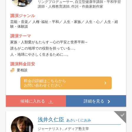
リングプロデューサー, 自立型健康学講師・平和学習
講師・人権教育講師, 作詞・作曲家創作家
講演ジャンル
芸能・音楽／ 人権･福祉・平和／ 人生・家族／ 人生・心／ 人生・経
験・体験談
講演テーマ
家族・人類愛がもたらす～心の平安と世界平和～
誰もがこの地球での役割を担っている…。
人・地球にやさしく生きるために…。
講演料金目安
要相談
料金の詳細はこちらから
お問い合わせください
候補に入れる
詳細を見る
浅井久仁臣
あさいくにおみ
ジャーナリスト, メディア塾主宰