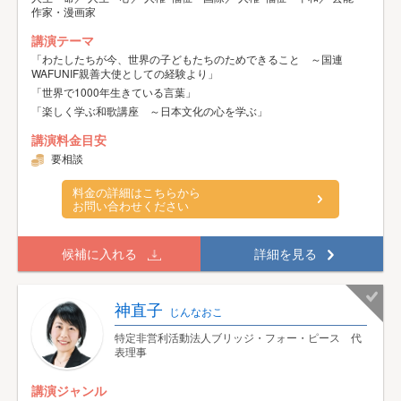
作家・漫画家
講演テーマ
「わたしたちが今、世界の子どもたちのためできること ～国連
WAFUNIF親善大使としての経験より」
「世界で1000年生きている言葉」
「楽しく学ぶ和歌講座 ～日本文化の心を学ぶ」
講演料金目安
要相談
料金の詳細はこちらから
お問い合わせください
候補に入れる
詳細を見る
神直子
じんなおこ
特定非営利活動法人ブリッジ・フォー・ピース 代
表理事
講演ジャンル