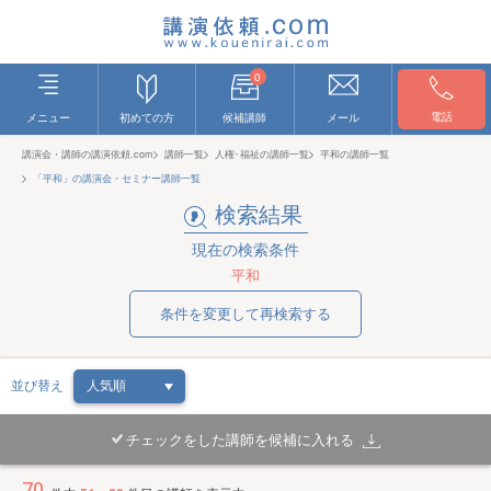
0
電話
メニュー
初めての方
候補講師
メール
講演会・講師の講演依頼.com
講師一覧
人権･福祉の講師一覧
平和の講師一覧
「平和」の講演会・セミナー講師一覧
検索結果
現在の検索条件
平和
条件を変更して再検索する
並び替え
チェックをした講師を候補に入れる