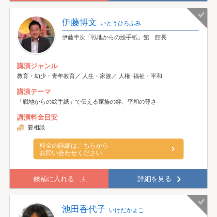
伊藤博文
いとうひろふみ
伊藤半次「戦地からの絵手紙」館 館長
講演ジャンル
教育・幼少・青年教育／ 人生・家族／ 人権･福祉・平和
講演テーマ
「戦地からの絵手紙」で伝える家族の絆、平和の尊さ
講演料金目安
要相談
料金の詳細はこちらから
お問い合わせください
候補に入れる
詳細を見る
池田香代子
いけだかよこ