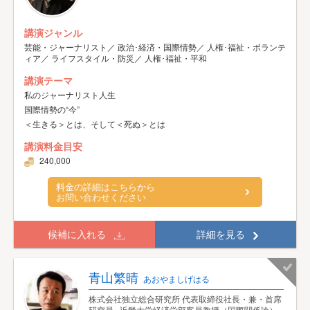
講演ジャンル
芸能・ジャーナリスト／ 政治･経済・国際情勢／ 人権･福祉・ボランテ
ィア／ ライフスタイル・防災／ 人権･福祉・平和
講演テーマ
私のジャーナリスト人生
国際情勢の“今”
＜生きる＞とは、そして＜死ぬ＞とは
講演料金目安
240,000
料金の詳細はこちらから
お問い合わせください
候補に入れる
詳細を見る
青山繁晴
あおやましげはる
株式会社独立総合研究所 代表取締役社長・兼・首席
研究員 , 近畿大学経済学部客員教授（国際関係論）,