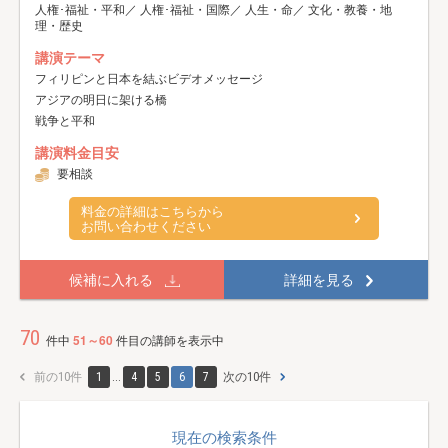
人権･福祉・平和／ 人権･福祉・国際／ 人生・命／ 文化・教養・地
理・歴史
講演テーマ
フィリピンと日本を結ぶビデオメッセージ
アジアの明日に架ける橋
戦争と平和
講演料金目安
要相談
料金の詳細はこちらから
お問い合わせください
候補に入れる
詳細を見る
70
件中
51～60
件目の講師を表示中
前の10件
1
...
4
5
6
7
次の10件
現在の検索条件