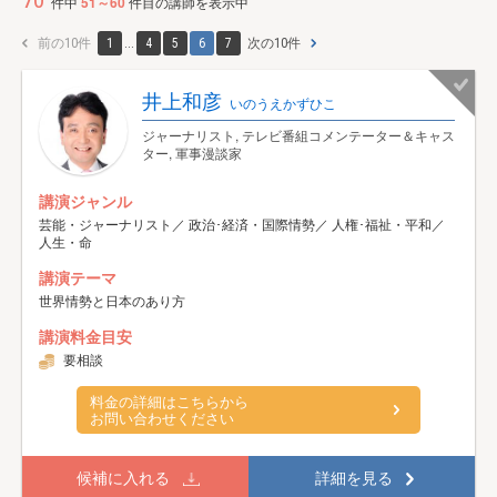
70
件中
51～60
件目の講師を表示中
前の10件
1
...
4
5
6
7
次の10件
井上和彦
いのうえかずひこ
ジャーナリスト, テレビ番組コメンテーター＆キャス
ター, 軍事漫談家
講演ジャンル
芸能・ジャーナリスト／ 政治･経済・国際情勢／ 人権･福祉・平和／
人生・命
講演テーマ
世界情勢と日本のあり方
講演料金目安
要相談
料金の詳細はこちらから
お問い合わせください
候補に入れる
詳細を見る