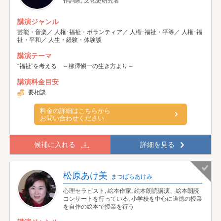
講演ジャンル
芸能・音楽／ 人権･福祉・ボランティア／ 人権･福祉・平等／ 人権･福
祉・平和／ 人生・経験・体験談
講演テーマ
“福祉”を考える ～柳澤愼一の生き方より～
講演料金目安
要相談
料金の詳細はこちらから
お問い合わせください
候補に入れる
詳細を見る
松原あけ美
まつばらあけみ
心理セラピスト, 絵本作家, 絵本朗読講演、絵本朗読
コンサートを行っている, 小学校を中心に道徳の授業
を自作の絵本で授業を行う