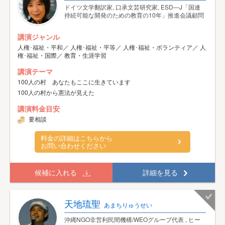
ドイツ文学翻訳家, 口承文芸研究家, ESD―J「国連
持続可能な開発のための教育の10年」推進会議顧問
講演ジャンル
人権･福祉・平和／ 人権･福祉・平等／ 人権･福祉・ボランティア／ 人
権･福祉・国際／ 教育・生涯学習
講演テーマ
100人の村 あなたもここに生きています
100人の村から憲法が見えた
講演料金目安
要相談
料金の詳細はこちらから
お問い合わせください
候補に入れる
詳細を見る
天地琉聖
あまちりゅうせい
沖縄NGO非営利民間機構/WEOグループ代表 , ヒー