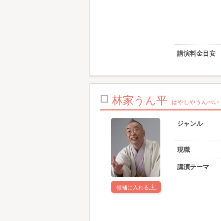
講演料金目安
林家うん平
はやしやうんぺい
ジャンル
現職
講演テーマ
候補に入れる