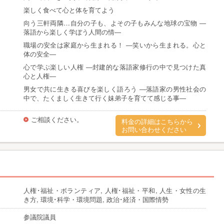
楽しく食べて心と体を育てよう
向う三軒両隣…自分の子も、よその子もみんな地球の宝物 ―
落語から楽しく学ぼう人間の情―
職場の安全は家庭から生まれる！ ―笑いから生まれる。心と
体の安全―
心で学ぶ楽しい人権 ―封建的な落語家修行の中で見つけた真
心と人権―
男女で共に生きる喜びを楽しく語ろう ―落語家の男性社会の
中で、たくましく生きて行く妹弟子を育てて感じる事―
ご相談ください。
料金の詳細はこちらから
お問い合わせください
人権･福祉・ボランティア, 人権･福祉・平和, 人生・女性の生
き方, 環境･科学・環境問題, 政治･経済・国際情勢
参議院議員