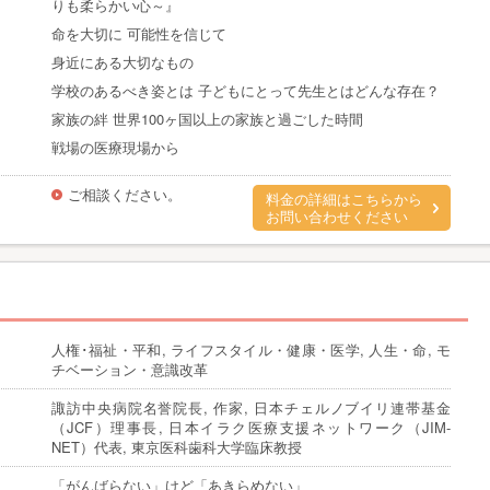
りも柔らかい心～』
命を大切に 可能性を信じて
身近にある大切なもの
学校のあるべき姿とは 子どもにとって先生とはどんな存在？
家族の絆 世界100ヶ国以上の家族と過ごした時間
戦場の医療現場から
ご相談ください。
料金の詳細はこちらから
お問い合わせください
人権･福祉・平和, ライフスタイル・健康・医学, 人生・命, モ
チベーション・意識改革
諏訪中央病院名誉院長, 作家, 日本チェルノブイリ連帯基金
（JCF）理事長, 日本イラク医療支援ネットワーク（JIM-
NET）代表, 東京医科歯科大学臨床教授
「がんばらない」けど「あきらめない」