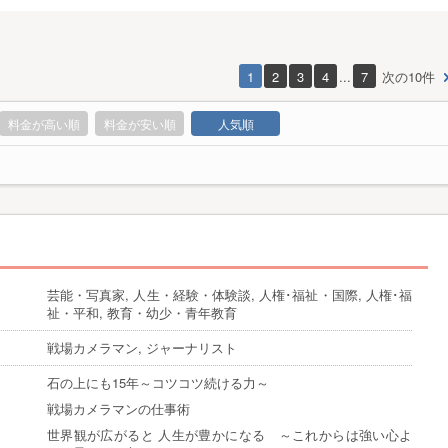
1
2
3
4
...
7
次の10件
料金が高い順
料金が安い順
人気順
芸能・写真家, 人生・経験・体験談, 人権･福祉・国際, 人権･福
祉・平和, 教育・幼少・青年教育
戦場カメラマン, ジャーナリスト
石の上にも15年～コツコツ続ける力～
戦場カメラマンの仕事術
世界観が広がると 人生が豊かになる ～これからは強い心よ