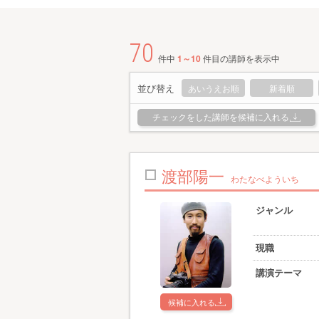
70
件中
1～10
件目の講師を表示中
並び替え
あいうえお順
新着順
チェックをした講師を候補に入れる
渡部陽一
わたなべよういち
ジャンル
現職
講演テーマ
候補に入れる