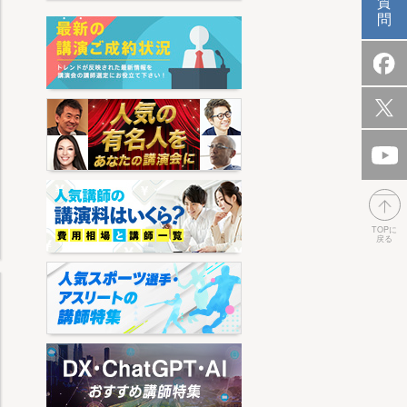
質
問
TOPに
戻る