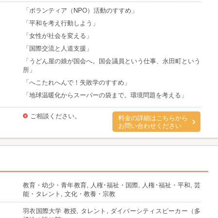
「ボランティア（NPO）活動のすすめ」
「平和を考え行動しよう」
「女性が社会を変える」
「国際交流と人道支援」
「うどん屋の娘が国会へ。国会議員という仕事、永田町という
所」
「へこたれへんで！失敗学のすすめ」
「地球温暖化からスーパーの袋まで。環境問題を考える」
ご相談ください。
料金の詳細はこちらから
お問い合わせください
教育・幼少・青年教育, 人権･福祉・国際, 人権･福祉・平和, 芸
能・タレント, 文化・教養・宗教
羽衣国際大学 教授, タレント, ダイバーシティスピーカー（多