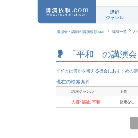
講師
ジャンル
講演会・講師の講演依頼.com
講師一覧
人
「平和」の講演会
平和とは何かを考える機会におすすめの講
現在の検索条件
講演ジャンル
予算
人権･福祉, 平和
指定なし