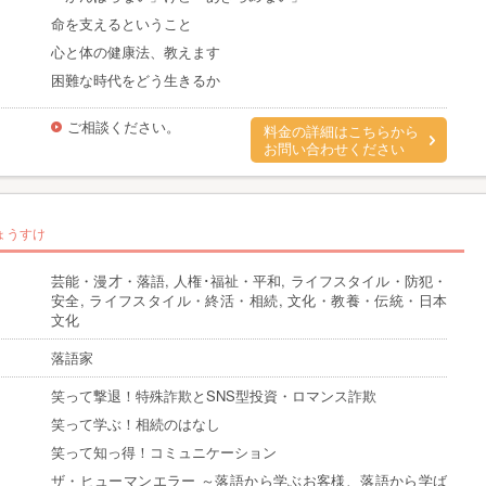
命を支えるということ
心と体の健康法、教えます
困難な時代をどう生きるか
ご相談ください。
料金の詳細はこちらから
お問い合わせください
ょうすけ
芸能・漫才・落語, 人権･福祉・平和, ライフスタイル・防犯・
安全, ライフスタイル・終活・相続, 文化・教養・伝統・日本
文化
落語家
笑って撃退！特殊詐欺とSNS型投資・ロマンス詐欺
笑って学ぶ！相続のはなし
笑って知っ得！コミュニケーション
ザ・ヒューマンエラー ～落語から学ぶお客様、落語から学ば