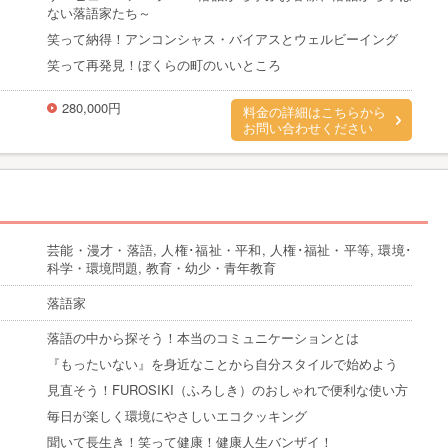
ない落語家たち～
笑って納得！アンコンシャス・バイアスとウェルビーイング
笑って再発見！ぼくらの町のいいところ
280,000円
料金の詳細はこちらから
お問い合わせください
芸能・漫才・落語, 人権･福祉・平和, 人権･福祉・平等, 環境･
科学・環境問題, 教育・幼少・青年教育
落語家
落語の中から探そう！本当のコミュニケーションとは
『もったいない』を身近なことから自分スタイルで始めよう
見直そう！FUROSIKI（ふろしき）のおしゃれで便利な使い方
毎日が楽しく環境にやさしいエコクッキング
聞いて長生き！笑って健康！健康人生バンザイ！