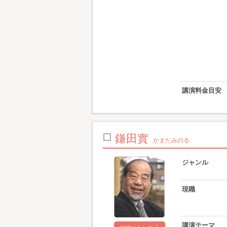
講演料金目安
鎌田實
かまたみのる
ジャンル
現職
講演テーマ