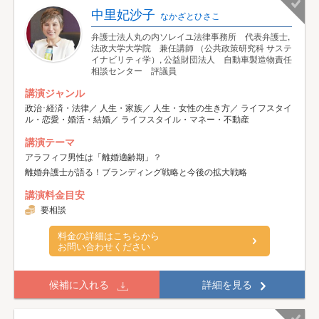
中里妃沙子
なかざとひさこ
弁護士法人丸の内ソレイユ法律事務所 代表弁護士,
法政大学大学院 兼任講師 （公共政策研究科 サステ
イナビリティ学）, 公益財団法人 自動車製造物責任
相談センター 評議員
講演ジャンル
政治･経済・法律／ 人生・家族／ 人生・女性の生き方／ ライフスタイ
ル・恋愛・婚活・結婚／ ライフスタイル・マネー・不動産
講演テーマ
アラフィフ男性は「離婚適齢期」？
離婚弁護士が語る！ブランディング戦略と今後の拡大戦略
講演料金目安
要相談
料金の詳細はこちらから
お問い合わせください
候補に入れる
詳細を見る