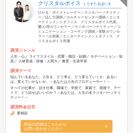
クリスタルボイス
くりすたるぼいす
ひかる：ボイストレーナー／ラジオパーソナリティ
ー／話し方講師／カルチャーセンター講師／エンタ
ーテインメントオフィス クリスタルボイス代表,
蘭:心理カウンセラー／ラジオパーソナリティー／コ
ミュニケーション・コーチング講師／受験カウンセ
ラー／占術家／エンターテインメントオフィス ク
リスタルボイス所属
講演ジャンル
人生・心／ ライフスタイル・恋愛・婚活・結婚／ モチベーション・知
恵／ 人材育成・研修・人間力／ 教育・生涯学習
講演テーマ
悩んでいるあなた。人生を、どう考え、どう変えていくか、あるい
は、変えていかないか。～あなたは人生のプロデューサー！～
すべての仕事が、話す仕事。職場で、学校で、家庭で、面接で、デー
トで、どう話せばいいのか？～あなたは、人生の名ラジオパーソナリ
ティー！～
講演料金目安
要相談
料金の詳細はこちらから
お問い合わせください