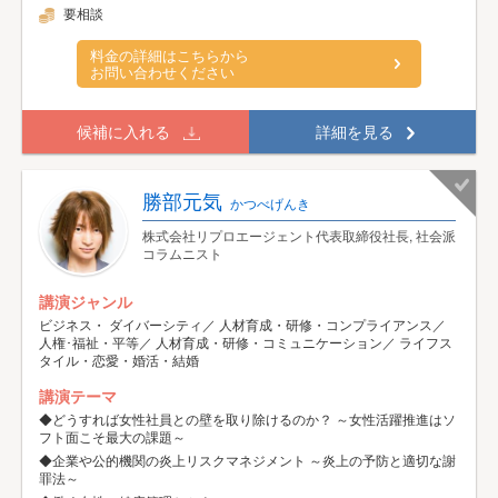
要相談
料金の詳細はこちらから
お問い合わせください
候補に入れる
詳細を見る
勝部元気
かつべげんき
株式会社リプロエージェント代表取締役社長, 社会派
コラムニスト
講演ジャンル
ビジネス・ ダイバーシティ／ 人材育成・研修・コンプライアンス／
人権･福祉・平等／ 人材育成・研修・コミュニケーション／ ライフス
タイル・恋愛・婚活・結婚
講演テーマ
◆どうすれば女性社員との壁を取り除けるのか？ ～女性活躍推進はソ
フト面こそ最大の課題～
◆企業や公的機関の炎上リスクマネジメント ～炎上の予防と適切な謝
罪法～