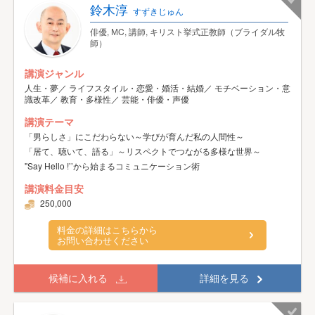
鈴木淳
すずきじゅん
俳優, МC, 講師, キリスト挙式正教師（ブライダル牧
師）
講演ジャンル
人生・夢／ ライフスタイル・恋愛・婚活・結婚／ モチベーション・意
識改革／ 教育・多様性／ 芸能・俳優・声優
講演テーマ
「男らしさ」にこだわらない～学びが育んだ私の人間性～
「居て、聴いて、語る」～リスペクトでつながる多様な世界～
''Say Hello !’’から始まるコミュニケーション術
講演料金目安
250,000
料金の詳細はこちらから
お問い合わせください
候補に入れる
詳細を見る