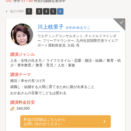
60
件中
51～60
件目の講師を表示中
前の10件
1
...
3
4
5
6
川上枝里子
かわかみえりこ
ウエディングコンサルタント, チャイルドマインダ
ー, フリーアナウンサー, 九州佐賀国際空港マイエア
ポート運動推進員, 主婦, 母
講演ジャンル
人生・女性の生き方／ ライフスタイル・恋愛・婚活・結婚／ 教育・幼
少・青年教育／ 教育・育児／ 人生・家族
講演テーマ
婚活！幸せの見つけ方
就職し・結婚する人間に育てるために親が出来ること
おかあさんの言葉でこどもは変わる
講演料金目安
240,000
料金の詳細はこちらから
お問い合わせください