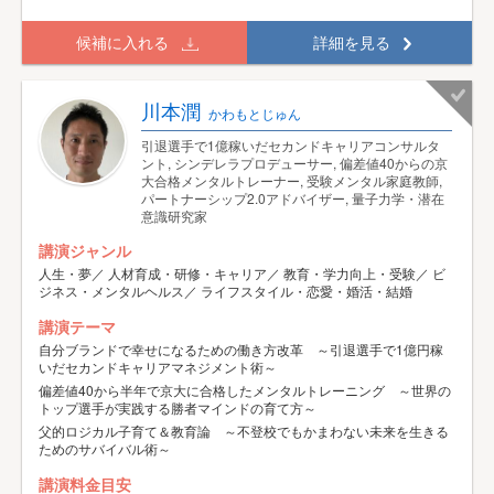
候補に入れる
詳細を見る
川本潤
かわもとじゅん
引退選手で1億稼いだセカンドキャリアコンサルタ
ント, シンデレラプロデューサー, 偏差値40からの京
大合格メンタルトレーナー, 受験メンタル家庭教師,
パートナーシップ2.0アドバイザー, 量子力学・潜在
意識研究家
講演ジャンル
人生・夢／ 人材育成・研修・キャリア／ 教育・学力向上・受験／ ビ
ジネス・メンタルヘルス／ ライフスタイル・恋愛・婚活・結婚
講演テーマ
自分ブランドで幸せになるための働き方改革 ～引退選手で1億円稼
いだセカンドキャリアマネジメント術～
偏差値40から半年で京大に合格したメンタルトレーニング ～世界の
トップ選手が実践する勝者マインドの育て方～
父的ロジカル子育て＆教育論 ～不登校でもかまわない未来を生きる
ためのサバイバル術～
講演料金目安