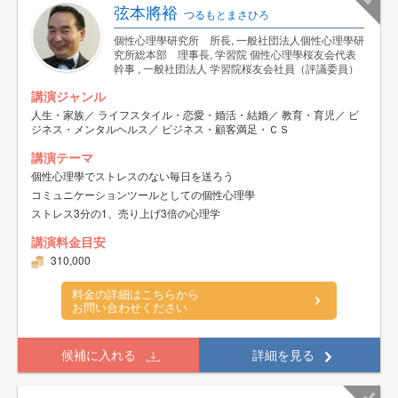
弦本將裕
つるもとまさひろ
個性心理學研究所 所長, 一般社団法人個性心理學研
究所総本部 理事長, 学習院 個性心理學桜友会代表
幹事 , 一般社団法人 学習院桜友会社員（評議委員）
講演ジャンル
人生・家族／ ライフスタイル・恋愛・婚活・結婚／ 教育・育児／ ビ
ジネス・メンタルヘルス／ ビジネス・顧客満足・ＣＳ
講演テーマ
個性心理學でストレスのない毎日を送ろう
コミュニケーションツールとしての個性心理學
ストレス3分の1、売り上げ3倍の心理学
講演料金目安
310,000
料金の詳細はこちらから
お問い合わせください
候補に入れる
詳細を見る