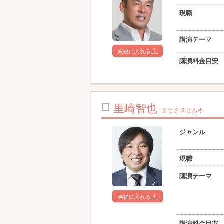
現職
講演テーマ
候補に入れる
講演料金目安
里崎智也
さとざきともや
ジャンル
現職
講演テーマ
候補に入れる
講演料金目安