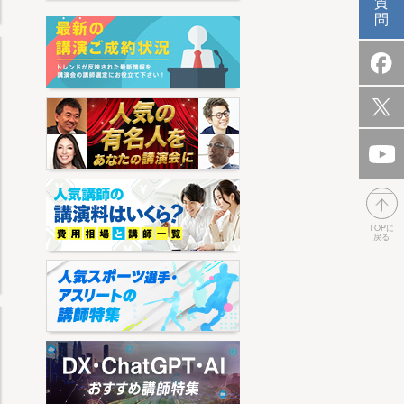
質
問
TOPに
戻る