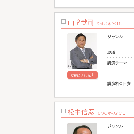
山﨑武司
やまさきたけし
ジャンル
現職
講演テーマ
候補に入れる
講演料金目安
松中信彦
まつなかのぶひこ
ジャンル