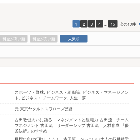
1
2
3
4
...
15
次の10件
料金が高い順
料金が安い順
人気順
スポーツ・野球, ビジネス・組織論, ビジネス・マネージメン
ト, ビジネス・ チームワーク, 人生・夢
元 東京ヤクルトスワローズ監督
古田敦也大いに語る マネジメントと組織力 古田流 チーム
マネジメント 古田流 リーダーシップ 古田流 人材育成 『優
柔決断』のすすめ
目標に向け行動しよう！ 古田流 かっこいい大人の行動哲学