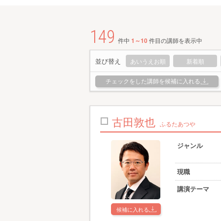
149
件中
1～10
件目の講師を表示中
並び替え
あいうえお順
新着順
チェックをした講師を候補に入れる
古田敦也
ふるたあつや
ジャンル
現職
講演テーマ
候補に入れる