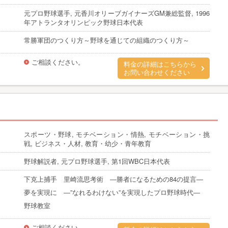
元プロ野球選手, 元香川オリーブガイナーズGM兼総監督, 1996
年アトランタオリンピック野球日本代表
常勝軍団のつくり方～野球を通じての組織のつくり方～
ご相談ください。
料金の詳細はこちらから
お問い合わせください
スポーツ・野球, モチベーション・情熱, モチベーション・挑
戦, ビジネス・人材, 教育・幼少・青年教育
野球解説者, 元プロ野球選手, 第1回WBC日本代表
下克上捕手 里崎流思考術 ―勝者になるための84の提言―
夢を実現に ―”なれるわけない”を実現したプロ野球時代―
野球教室
ご相談ください。