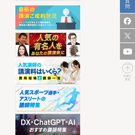
質
問
TOPに
戻る