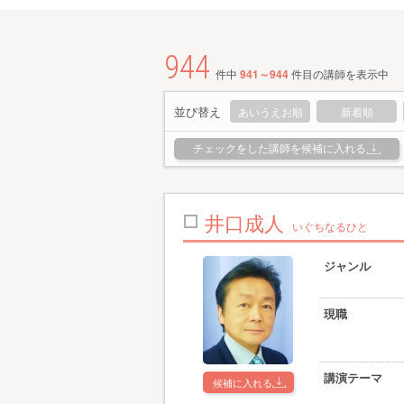
944
件中
941～944
件目の講師を表示中
並び替え
あいうえお順
新着順
チェックをした講師を候補に入れる
井口成人
いぐちなるひと
ジャンル
現職
講演テーマ
候補に入れる