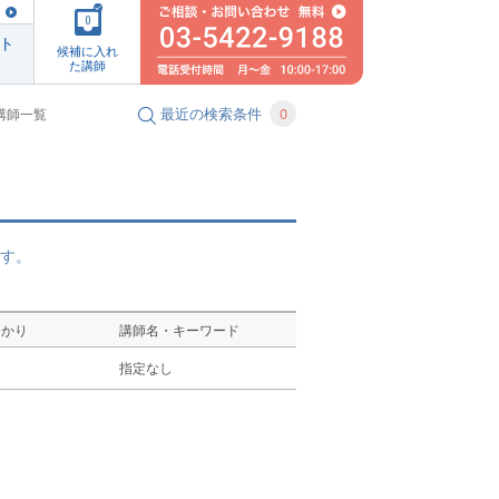
0
ト
候補に入れ
た講師
最近の検索条件
0
講師一覧
す。
ゆかり
講師名・キーワード
し
指定なし