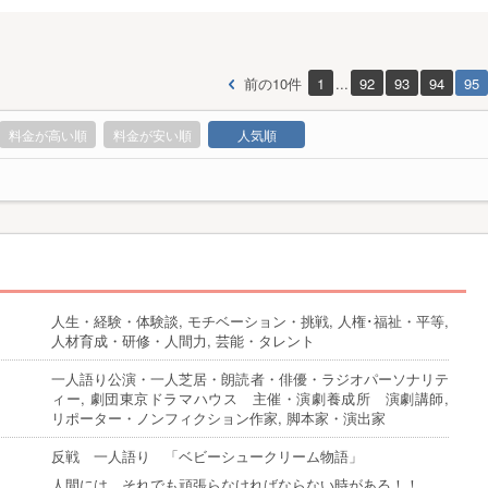
前の10件
1
...
92
93
94
95
料金が高い順
料金が安い順
人気順
人生・経験・体験談, モチベーション・挑戦, 人権･福祉・平等,
人材育成・研修・人間力, 芸能・タレント
一人語り公演・一人芝居・朗読者・俳優・ラジオパーソナリテ
ィー, 劇団東京ドラマハウス 主催・演劇養成所 演劇講師,
リポーター・ノンフィクション作家, 脚本家・演出家
反戦 一人語り 「ベビーシュークリーム物語」
人間には、それでも頑張らなければならない時がある！！