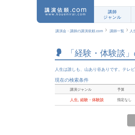
講師
ジャンル
講演会・講師の講演依頼.com
講師一覧
人
「経験・体験談」
人生は誰しも、山あり谷ありです。テレビ
現在の検索条件
講演ジャンル
予算
人生, 経験・体験談
指定なし