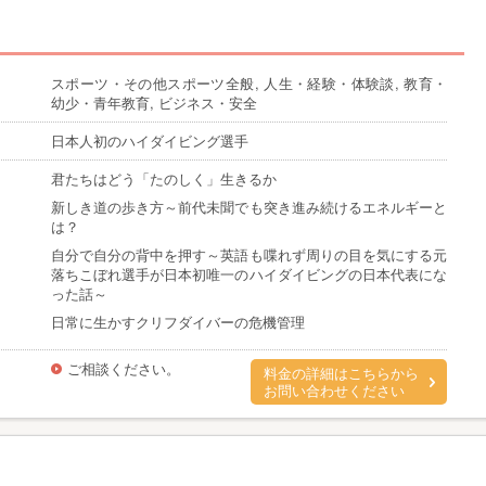
スポーツ・その他スポーツ全般, 人生・経験・体験談, 教育・
幼少・青年教育, ビジネス・安全
日本人初のハイダイビング選手
君たちはどう「たのしく」生きるか
新しき道の歩き方～前代未聞でも突き進み続けるエネルギーと
は？
自分で自分の背中を押す～英語も喋れず周りの目を気にする元
落ちこぼれ選手が日本初唯一のハイダイビングの日本代表にな
った話～
日常に生かすクリフダイバーの危機管理
ご相談ください。
料金の詳細はこちらから
お問い合わせください