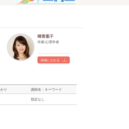
晴香葉子
作家/心理学者
候補に入れる
ゆかり
講師名・キーワード
し
指定なし