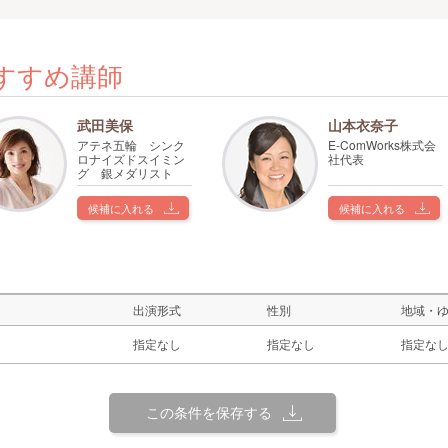
すすめ講師
武田美保
山本衣奈子
アテネ五輪 シンク
E-ComWorks株式会
ロナイズドスイミン
社代表
グ 銀メダリスト
候補に入れる
候補に入れる
出演形式
性別
地域・
指定なし
指定なし
指定な
この条件を保存する