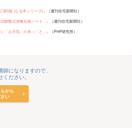
訂第5版 (なる本シリーズ)』
（週刊住宅新聞社）
試験数式攻略合格ノート...』
（週刊住宅新聞社）
い「お天気」の本―「と...』
（PHP研究所）
講師になりますので、
せください。
ちらから
ださい