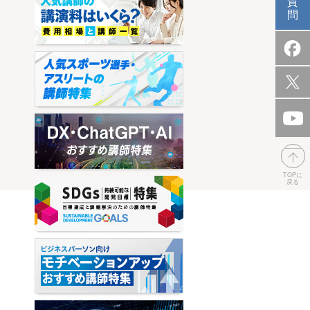
質
問
TOPに
戻る