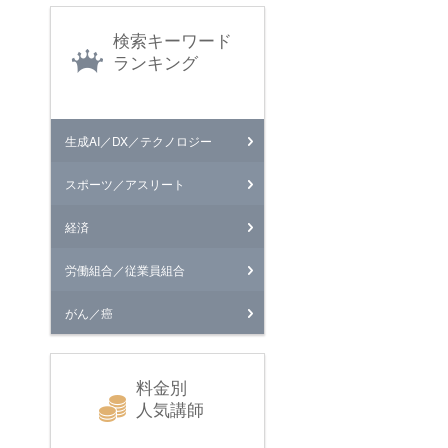
検索キーワード
ランキング
生成AI／DX／テクノロジー
スポーツ／アスリート
経済
労働組合／従業員組合
がん／癌
料金別
人気講師