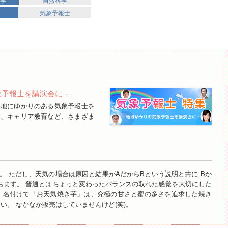
気象予報士
象予報士を講演会に－
各地にゆかりのある気象予報士を
業、キャリア教育など、さまざま
。 ただし、天気の場合は原因と結果がAだからBという説明と共に Bか
ちます。 普通とはちょっと変わったバランスの取れた感覚を大切にした
、名付けて「お天気焼き芋」は、究極の甘さと蜜の多さを追求した焼き
い。 なかなか販売はしていませんけど(笑)。