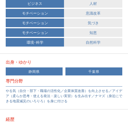
ビジネス
人材
モチベーション
意識改革
モチベーション
気づき
モチベーション
知恵
環境･科学
自然科学
出身・ゆかり
静岡県
千葉県
専門分野
やる気（自分・部下・職場の活性化／企業体質改善）を向上させる／アイデ
ア（柔らか思考・使える発法・楽しい実習）を生み出す／ナマズ（身近にで
きる地震減災のいろりろ）を身に付ける
経歴