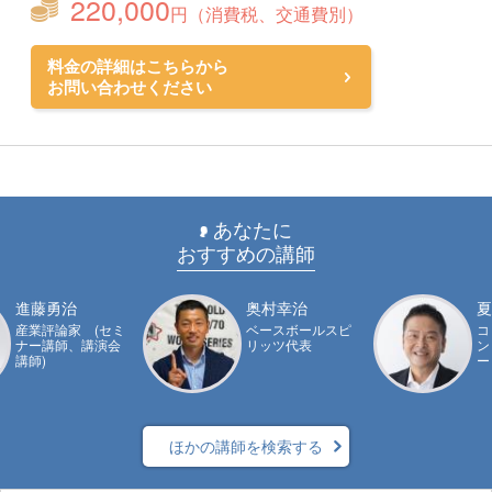
220,000
円（消費税、交通費別）
料金の詳細はこちらから
お問い合わせください
あなたに
おすすめの講師
進藤勇治
奥村幸治
夏
産業評論家 (セミ
ベースボールスピ
コ
ナー講師、講演会
リッツ代表
ン
講師)
ー
ほかの講師を検索する