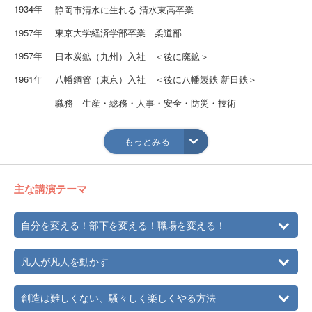
1934年
静岡市清水に生れる 清水東高卒業
1957年
東京大学経済学部卒業 柔道部
1957年
日本炭鉱（九州）入社 ＜後に廃鉱＞
1961年
八幡鋼管（東京）入社 ＜後に八幡製鉄 新日鉄＞
職務 生産・総務・人事・安全・防災・技術
1972年
出向 製鉄運輸 人事部
もっとみる
1983年
出向 中央労働災害防止協会 編纂
1986年
出向 ブレーンダイナミックス （講師）
主な講演テーマ
1989年
新日鉄定年退職
ヤルデア研究所設立 現在に至る
自分を変える！部下を変える！職場を変える！
凡人が凡人を動かす
創造は難しくない、騒々しく楽しくやる方法