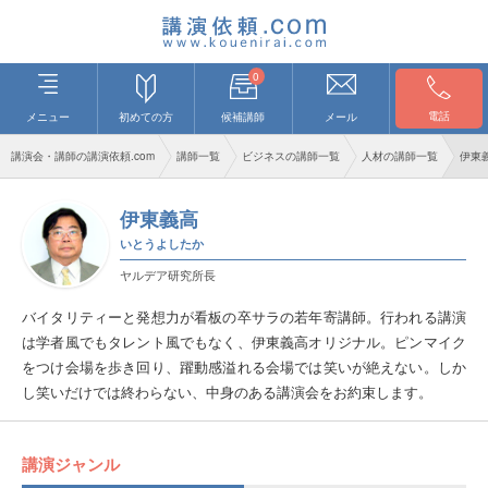
0
電話
メニュー
初めての方
候補講師
メール
講演会・講師の講演依頼.com
講師一覧
ビジネスの講師一覧
人材の講師一覧
伊東
伊東義高
いとうよしたか
ヤルデア研究所長
バイタリティーと発想力が看板の卒サラの若年寄講師。行われる講演
は学者風でもタレント風でもなく、伊東義高オリジナル。ピンマイク
をつけ会場を歩き回り、躍動感溢れる会場では笑いが絶えない。しか
し笑いだけでは終わらない、中身のある講演会をお約束します。
講演ジャンル