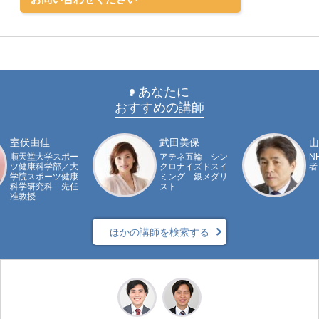
あなたに
おすすめの講師
室伏由佳
武田美保
山
順天堂大学スポー
アテネ五輪 シン
N
ツ健康科学部／大
クロナイズドスイ
者
学院スポーツ健康
ミング 銀メダリ
科学研究科 先任
スト
准教授
ほかの講師を検索する