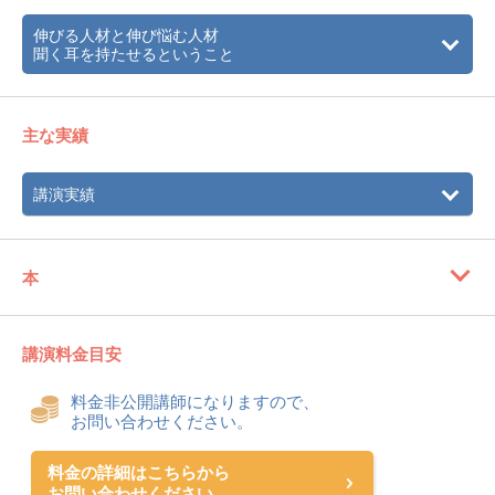
2011年
読売ジャイアンツの二軍打撃コーチに就任。
伸びる人材と伸び悩む人材
聞く耳を持たせるということ
2014年
読売ジャイアンツの一軍打撃コーチに就任。
2016年
野球解説者、スポーツコメンテーターに復帰。
主な実績
講演実績
本
講演料金目安
料金非公開講師になりますので、
お問い合わせください。
料金の詳細はこちらから
お問い合わせください