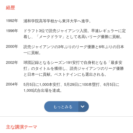
経歴
1992年
浦和学院高等学校から東洋大学へ進学。
1996年
ドラフト3位で読売ジャイアンツ入団。早速レギュラーに定
着し、「メークドラマ」として名高いリーグ優勝に貢献。
2000年
読売ジャイアンツの3年ぶりのリーグ優勝と6年ぶりの日本
一に貢献。
2002年
球団記録となるシーズン191安打で自身初となる「最多安
打」のタイトルを獲得し、読売ジャイアンツのリーグ優勝
と日本一に貢献。ベストナインにも選出される。
2004年
5月5日に1,000本安打、5月29日に100本塁打、6月5日に
1,000試合出場を達成。
2008年
「メークレジェンド」と語り継がれるリーグ優勝に貢献。
もっとみる
2009年
埼玉西武ライオンズに移籍し、登録名を「清水崇行」に変
更。この年限りで現役を引退。
2010年
野球解説者、スポーツコメンテーターとしての活動を開
主な講演テーマ
始。