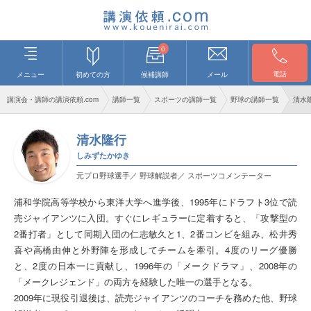
0
電話
メニュー
初めての方
候補講師
メール
講演会・講師の講演依頼.com
講師一覧
スポーツの講師一覧
野球の講師一覧
清水
清水隆行
しみずたかゆき
元プロ野球選手／ 野球解説者／ スポーツコメンテーター
浦和学院高等学校から東洋大学へ進学後、1995年にドラフト3位で読
売ジャイアンツに入団。すぐにレギュラーに定着すると、「攻撃型の
2番打者」として同期入団の仁志敏久と1、2番コンビを組み、松井秀
喜や高橋由伸と外野陣を形成してチームを牽引。4度のリーグ優勝
と、2度の日本一に貢献し、1996年の「メークドラマ」、2008年の
「メークレジェンド」の両方を経験した唯一の選手となる。
2009年に現役引退後は、読売ジャイアンツのコーチを務めた他、野球