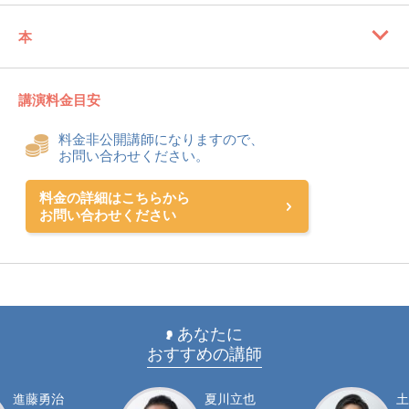
本
講演料金目安
料金非公開講師になりますので、
お問い合わせください。
料金の詳細はこちらから
お問い合わせください
あなたに
おすすめの講師
進藤勇治
夏川立也
土