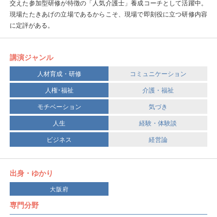
交えた参加型研修が特徴の「人気介護士」養成コーチとして活躍中。
現場たたきあげの立場であるからこそ、現場で即刻役に立つ研修内容
に定評がある。
講演ジャンル
人材育成・研修
コミュニケーション
人権･福祉
介護・福祉
モチベーション
気づき
人生
経験・体験談
ビジネス
経営論
出身・ゆかり
大阪府
専門分野