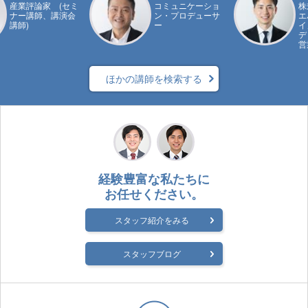
産業評論家 (セミ
コミュニケーショ
株
ナー講師、講演会
ン・プロデューサ
エ
講師)
ー
イ
デ
営
ほかの講師を検索する
経験豊富な私たちに
お任せください。
スタッフ紹介をみる
スタッフブログ