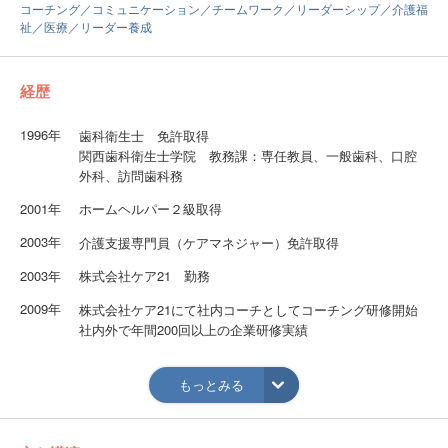
コーチング／コミュニケーション／チームワーク／リーダーシップ／介護福
祉／医療／リーダー養成
経歴
1996年
歯科衛生士 免許取得
関西歯科衛生士学院 教務課：専任教員、一般歯科、口腔
外科、訪問歯科務
2001年
ホームヘルパー２級取得
2003年
介護支援専門員（ケアマネジャー）免許取得
2003年
株式会社ケア21 勤務
2009年
株式会社ケア21にて社内コーチとしてコーチング研修開始
社内外で年間200回以上の企業研修実績
2013年
コーチングで日本中の介護に関わる方々の充実・充足を図
るべく独立
もっとみる