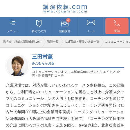
0
電話
メニュー
初めての方
候補講師
メール
講演会・講師の講演依頼.com
講師一覧
人材育成・研修の講師一覧
コミュニケーショ
三田村薫
みたむらかおる
コミュニケーションオフィス3SunCreateサンクリエイト／ 介
護・医療職専門コーチ
介護現場では、対応が難しいといわれるケースを多数担当。この経験
から、ご利用者とのコミュニケーションを図ること以上に介護スタッ
フ間のコミュニケーションの大切さを痛感する。コーチングを通じて
コミュニケーションの大切さを伝えるべく、コーチング研修開始（社
内外で年間200回以上の企業研修実績）コーチングコミュニケーショ
ン研修講師（大阪総合福祉専門学校）を経て、「コーチングで日本中
の介護に関わる方々の充実・充足を図る」を掲げ独立。豊富な実践を